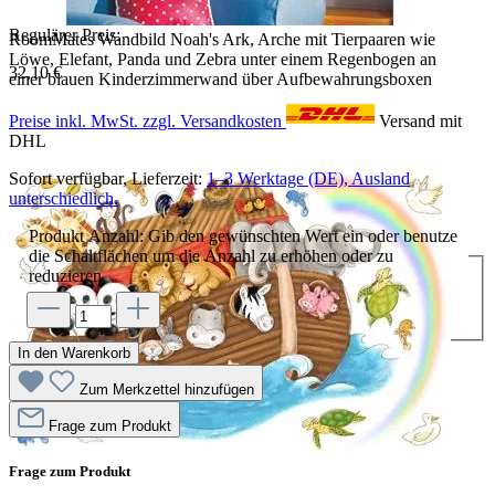
Regulärer Preis:
RoomMates Wandbild Noah's Ark, Arche mit Tierpaaren wie
Löwe, Elefant, Panda und Zebra unter einem Regenbogen an
32,10 €
einer blauen Kinderzimmerwand über Aufbewahrungsboxen
Preise inkl. MwSt. zzgl. Versandkosten
Versand mit
DHL
Sofort verfügbar, Lieferzeit:
1–3 Werktage (DE), Ausland
unterschiedlich.
Produkt Anzahl: Gib den gewünschten Wert ein oder benutze
die Schaltflächen um die Anzahl zu erhöhen oder zu
reduzieren.
In den Warenkorb
Zum Merkzettel hinzufügen
Frage zum Produkt
Frage zum Produkt