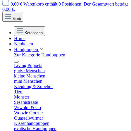
0,00 €
Warenkorb enthält 0 Positionen. Der Gesamtwert beträgt
0,00 €.
Menü
Kategorien
Home
Neuheiten
Handpuppen
Zur Kategorie Handpuppen
Living Puppets
große Menschen
kleine Menschen
mini Menschen
Kleidung & Zubehör
Tiere
Monster
Sesamstrasse
Wiwaldi & Co
Woozle Goozle
Quasselwürmer
Kissenhandpuppen
exotische Handpuppen