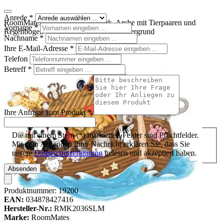
Anrede
*
RoomMates Wandbild Noah's Ark, Arche mit Tierpaaren und
Vorname
*
Regenbogen freigestellt auf weißem Untergrund
Nachname
*
Ihre E-Mail-Adresse
*
Telefon
Betreff
*
Ihre Anfrage zum Produkt
*
Die mit einem Stern (*) markierten Felder sind Pflichtfelder.
Mit dem Absenden Ihrer Nachricht erklären Sie, dass Sie
unsere
Datenschutzerklärung
gelesen und akzeptiert haben.
Absenden
Produktnummer:
19200
EAN:
034878427416
Hersteller-Nr.:
RMK2036SLM
Marke:
RoomMates