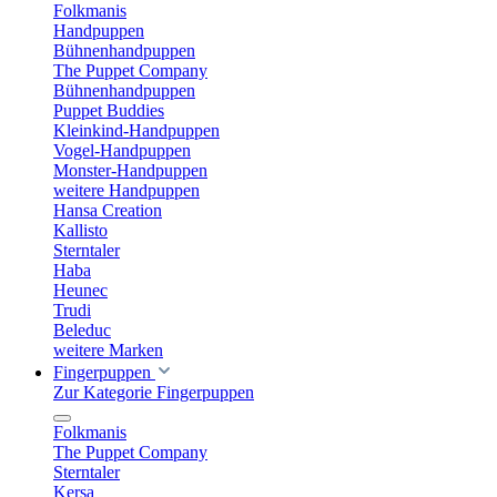
Folkmanis
Handpuppen
Bühnenhandpuppen
The Puppet Company
Bühnenhandpuppen
Puppet Buddies
Kleinkind-Handpuppen
Vogel-Handpuppen
Monster-Handpuppen
weitere Handpuppen
Hansa Creation
Kallisto
Sterntaler
Haba
Heunec
Trudi
Beleduc
weitere Marken
Fingerpuppen
Zur Kategorie Fingerpuppen
Folkmanis
The Puppet Company
Sterntaler
Kersa