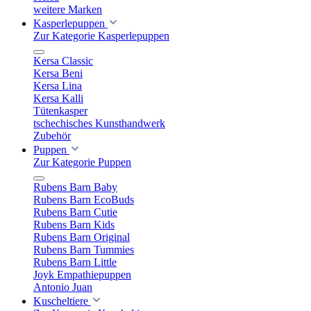
weitere Marken
Kasperlepuppen
Zur Kategorie Kasperlepuppen
Kersa Classic
Kersa Beni
Kersa Lina
Kersa Kalli
Tütenkasper
tschechisches Kunsthandwerk
Zubehör
Puppen
Zur Kategorie Puppen
Rubens Barn Baby
Rubens Barn EcoBuds
Rubens Barn Cutie
Rubens Barn Kids
Rubens Barn Original
Rubens Barn Tummies
Rubens Barn Little
Joyk Empathiepuppen
Antonio Juan
Kuscheltiere