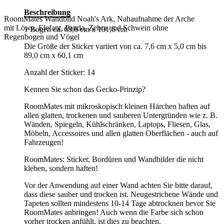
Beschreibung
RoomMates Wandbild Noah's Ark, Nahaufnahme der Arche
mit Löwe, Elefant, Panda, Zebra und Schwein ohne
1 Bogen ca. 68,6 cm x 101,6 cm
Regenbogen und Vögel
Die Größe der Sticker variiert von ca. 7,6 cm x 5,0 cm bis
89,0 cm x 60,1 cm
Anzahl der Sticker: 14
Kennen Sie schon das Gecko-Prinzip?
RoomMates mit mikroskopisch kleinen Härchen haften auf
allen glatten, trockenen und sauberen Untergründen wie z. B.
Wänden, Spiegeln, Kühlschränken, Laptops, Fliesen, Glas,
Möbeln, Accessoires und allen glatten Oberflächen - auch auf
Fahrzeugen!
RoomMates: Sticker, Bordüren und Wandbilder die nicht
kleben, sondern haften!
Vor der Anwendung auf einer Wand achten Sie bitte darauf,
dass diese sauber und trocken ist. Neugestrichene Wände und
Tapeten sollten mindestens 10-14 Tage abtrocknen bevor Sie
RoomMates anbringen! Auch wenn die Farbe sich schon
vorher trocken anfühlt, ist dies zu beachten.