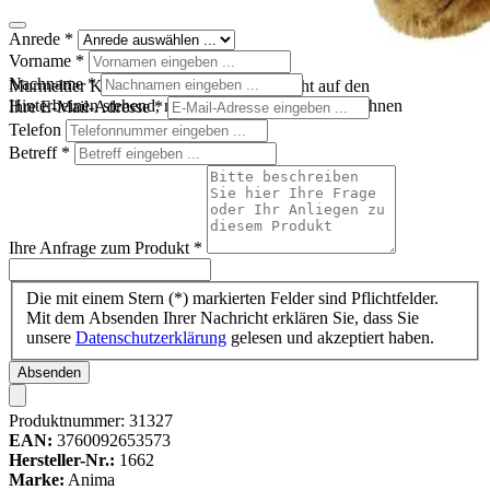
Anrede
*
Vorname
*
Nachname
*
Murmeltier Kuscheltier von Anima, aufrecht auf den
Hinterbeinen stehend, mit braunem Fell und Nagezähnen
Ihre E-Mail-Adresse
*
Telefon
Betreff
*
Ihre Anfrage zum Produkt
*
Die mit einem Stern (*) markierten Felder sind Pflichtfelder.
Mit dem Absenden Ihrer Nachricht erklären Sie, dass Sie
unsere
Datenschutzerklärung
gelesen und akzeptiert haben.
Absenden
Produktnummer:
31327
EAN:
3760092653573
Hersteller-Nr.:
1662
Marke:
Anima