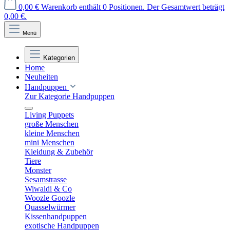
0,00 €
Warenkorb enthält 0 Positionen. Der Gesamtwert beträgt
0,00 €.
Menü
Kategorien
Home
Neuheiten
Handpuppen
Zur Kategorie Handpuppen
Living Puppets
große Menschen
kleine Menschen
mini Menschen
Kleidung & Zubehör
Tiere
Monster
Sesamstrasse
Wiwaldi & Co
Woozle Goozle
Quasselwürmer
Kissenhandpuppen
exotische Handpuppen