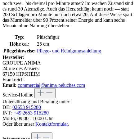
noch zwei- bis dreimal pro Minute atmet? Im wachen Zustand sind
es rund 30 Atemzüge. Auch das Herz schlägt kaum noch — statt
200 Schlägen pro Minute nur noch etwa 20. Auf diese Weise spart
das Murmeltier über 90 Prozent seiner Energie und kann sechs
Monate ohne Nahrung überstehen.
Typ:
Plüschfigur
Höhe ca.:
25 cm
Pflegehinweise:
Pflege- und Reinigungsanleitung
Hersteller:
GROUPE ANIMA
24 rue des Alisiers
67150 HIPSHEIM
Frankreich
Email:
commercial@anima-peluches.com
Service-Hotline
Unterstützung und Beratung unter:
DE:
02653 915280
INT:
+49 2653 915280
Mo-Fr, 09:00 - 16:00 Uhr
Oder über unser
Kontaktformular
.