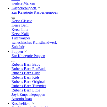
weitere Marken
Kasperlepuppen
Zur Kategorie Kasperlepuppen
Kersa Classic
Kersa Beni
Kersa Lina
Kersa Kalli
Tütenkasper
tschechisches Kunsthandwerk
Zubehör
Puppen
Zur Kategorie Puppen
Rubens Barn Baby
Rubens Barn EcoBuds
Rubens Barn Cutie
Rubens Barn Kids
Rubens Barn Original
Rubens Barn Tummies
Rubens Barn Little
Joyk Empathiepuppen
Antonio Juan
Kuscheltiere