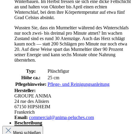
Winterbauen. Im Herbst fressen sie sich eine dicke Fettschicht
an und halten von Oktober bis April einen echten
Winterschlaf, bei dem ihre Körpertemperatur auf etwa fünf
Grad Celsius absinkt.
Wussten Sie, dass ein Murmeltier während des Winterschlafs
nur noch zwei- bis dreimal pro Minute atmet? Im wachen
Zustand sind es rund 30 Atemzüge. Auch das Herz schlägt
kaum noch — statt 200 Schlägen pro Minute nur noch etwa
20. Auf diese Weise spart das Murmeltier über 90 Prozent
seiner Energie und kann sechs Monate ohne Nahrung
überstehen.
Typ:
Plüschfigur
Höhe ca.:
25 cm
Pflegehinweise:
Pflege- und Reinigungsanleitung
Hersteller:
GROUPE ANIMA
24 rue des Alisiers
67150 HIPSHEIM
Frankreich
Email:
commercial@anima-peluches.com
Beschreibung
Menü schließen