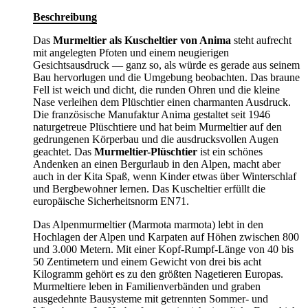
Beschreibung
Das
Murmeltier als Kuscheltier von Anima
steht aufrecht
mit angelegten Pfoten und einem neugierigen
Gesichtsausdruck — ganz so, als würde es gerade aus seinem
Bau hervorlugen und die Umgebung beobachten. Das braune
Fell ist weich und dicht, die runden Ohren und die kleine
Nase verleihen dem Plüschtier einen charmanten Ausdruck.
Die französische Manufaktur Anima gestaltet seit 1946
naturgetreue Plüschtiere und hat beim Murmeltier auf den
gedrungenen Körperbau und die ausdrucksvollen Augen
geachtet. Das
Murmeltier-Plüschtier
ist ein schönes
Andenken an einen Bergurlaub in den Alpen, macht aber
auch in der Kita Spaß, wenn Kinder etwas über Winterschlaf
und Bergbewohner lernen. Das Kuscheltier erfüllt die
europäische Sicherheitsnorm EN71.
Das Alpenmurmeltier (Marmota marmota) lebt in den
Hochlagen der Alpen und Karpaten auf Höhen zwischen 800
und 3.000 Metern. Mit einer Kopf-Rumpf-Länge von 40 bis
50 Zentimetern und einem Gewicht von drei bis acht
Kilogramm gehört es zu den größten Nagetieren Europas.
Murmeltiere leben in Familienverbänden und graben
ausgedehnte Bausysteme mit getrennten Sommer- und