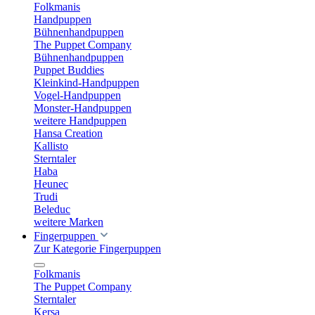
Folkmanis
Handpuppen
Bühnenhandpuppen
The Puppet Company
Bühnenhandpuppen
Puppet Buddies
Kleinkind-Handpuppen
Vogel-Handpuppen
Monster-Handpuppen
weitere Handpuppen
Hansa Creation
Kallisto
Sterntaler
Haba
Heunec
Trudi
Beleduc
weitere Marken
Fingerpuppen
Zur Kategorie Fingerpuppen
Folkmanis
The Puppet Company
Sterntaler
Kersa