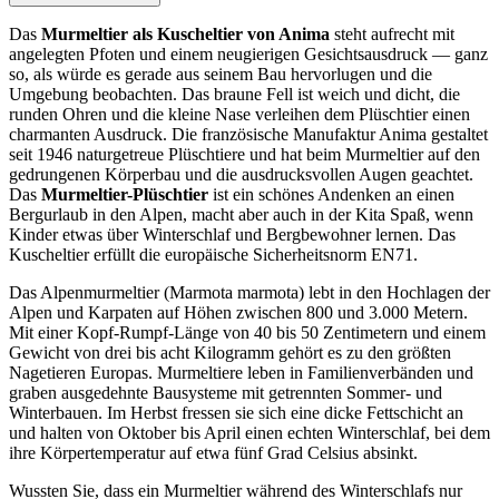
Das
Murmeltier als Kuscheltier von Anima
steht aufrecht mit
angelegten Pfoten und einem neugierigen Gesichtsausdruck — ganz
so, als würde es gerade aus seinem Bau hervorlugen und die
Umgebung beobachten. Das braune Fell ist weich und dicht, die
runden Ohren und die kleine Nase verleihen dem Plüschtier einen
charmanten Ausdruck. Die französische Manufaktur Anima gestaltet
seit 1946 naturgetreue Plüschtiere und hat beim Murmeltier auf den
gedrungenen Körperbau und die ausdrucksvollen Augen geachtet.
Das
Murmeltier-Plüschtier
ist ein schönes Andenken an einen
Bergurlaub in den Alpen, macht aber auch in der Kita Spaß, wenn
Kinder etwas über Winterschlaf und Bergbewohner lernen. Das
Kuscheltier erfüllt die europäische Sicherheitsnorm EN71.
Das Alpenmurmeltier (Marmota marmota) lebt in den Hochlagen der
Alpen und Karpaten auf Höhen zwischen 800 und 3.000 Metern.
Mit einer Kopf-Rumpf-Länge von 40 bis 50 Zentimetern und einem
Gewicht von drei bis acht Kilogramm gehört es zu den größten
Nagetieren Europas. Murmeltiere leben in Familienverbänden und
graben ausgedehnte Bausysteme mit getrennten Sommer- und
Winterbauen. Im Herbst fressen sie sich eine dicke Fettschicht an
und halten von Oktober bis April einen echten Winterschlaf, bei dem
ihre Körpertemperatur auf etwa fünf Grad Celsius absinkt.
Wussten Sie, dass ein Murmeltier während des Winterschlafs nur