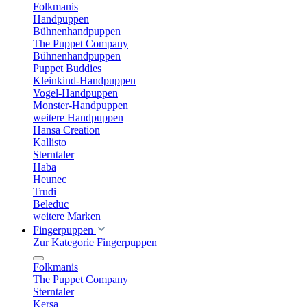
Folkmanis
Handpuppen
Bühnenhandpuppen
The Puppet Company
Bühnenhandpuppen
Puppet Buddies
Kleinkind-Handpuppen
Vogel-Handpuppen
Monster-Handpuppen
weitere Handpuppen
Hansa Creation
Kallisto
Sterntaler
Haba
Heunec
Trudi
Beleduc
weitere Marken
Fingerpuppen
Zur Kategorie Fingerpuppen
Folkmanis
The Puppet Company
Sterntaler
Kersa