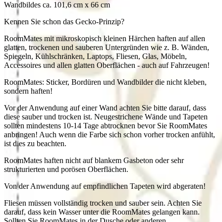
Wandbildes ca. 101,6 cm x 66 cm
Kennen Sie schon das Gecko-Prinzip?
RoomMates mit mikroskopisch kleinen Härchen haften auf allen
glatten, trockenen und sauberen Untergründen wie z. B. Wänden,
Spiegeln, Kühlschränken, Laptops, Fliesen, Glas, Möbeln,
Accessoires und allen glatten Oberflächen - auch auf Fahrzeugen!
RoomMates: Sticker, Bordüren und Wandbilder die nicht kleben,
sondern haften!
Vor der Anwendung auf einer Wand achten Sie bitte darauf, dass
diese sauber und trocken ist. Neugestrichene Wände und Tapeten
sollten mindestens 10-14 Tage abtrocknen bevor Sie RoomMates
anbringen! Auch wenn die Farbe sich schon vorher trocken anfühlt,
ist dies zu beachten.
RoomMates haften nicht auf blankem Gasbeton oder sehr
strukturierten und porösen Oberflächen.
Von der Anwendung auf empfindlichen Tapeten wird abgeraten!
Fliesen müssen vollständig trocken und sauber sein. Achten Sie
darauf, dass kein Wasser unter die RoomMates gelangen kann.
Sollten Sie RoomMates in der Dusche oder anderen