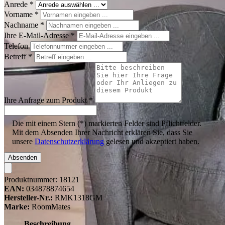
Anrede
*
Vorname
*
Nachname
*
Ihre E-Mail-Adresse
*
Telefon
Betreff
*
Ihre Anfrage zum Produkt
*
Die mit einem Stern (*) markierten Felder sind Pflichtfelder.
Mit dem Absenden Ihrer Nachricht erklären Sie, dass Sie
unsere
Datenschutzerklärung
gelesen und akzeptiert haben.
Absenden
Produktnummer:
18121
EAN:
034878874654
Hersteller-Nr.:
RMK1318GM
Marke:
RoomMates
Beschreibung