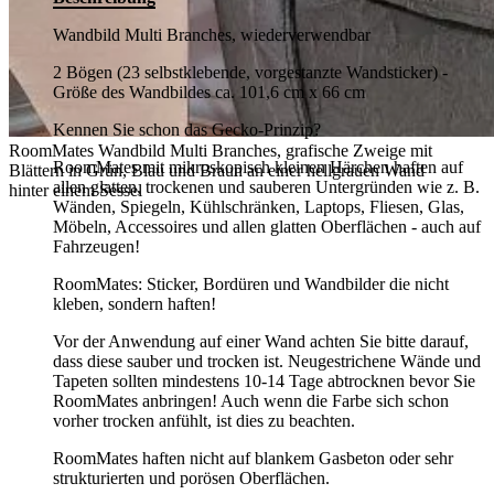
Wandbild Multi Branches, wiederverwendbar
2 Bögen (23 selbstklebende, vorgestanzte Wandsticker) -
Größe des Wandbildes ca. 101,6 cm x 66 cm
Kennen Sie schon das Gecko-Prinzip?
RoomMates Wandbild Multi Branches, grafische Zweige mit
RoomMates mit mikroskopisch kleinen Härchen haften auf
Blättern in Grün, Blau und Braun an einer hellgrauen Wand
allen glatten, trockenen und sauberen Untergründen wie z. B.
hinter einem Sessel
Wänden, Spiegeln, Kühlschränken, Laptops, Fliesen, Glas,
Möbeln, Accessoires und allen glatten Oberflächen - auch auf
Fahrzeugen!
RoomMates: Sticker, Bordüren und Wandbilder die nicht
kleben, sondern haften!
Vor der Anwendung auf einer Wand achten Sie bitte darauf,
dass diese sauber und trocken ist. Neugestrichene Wände und
Tapeten sollten mindestens 10-14 Tage abtrocknen bevor Sie
RoomMates anbringen! Auch wenn die Farbe sich schon
vorher trocken anfühlt, ist dies zu beachten.
RoomMates haften nicht auf blankem Gasbeton oder sehr
strukturierten und porösen Oberflächen.