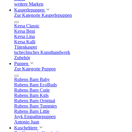
weitere Marken
Kasperlepuppen
Zur Kategorie Kasperlepuppen
Kersa Classic
Kersa Beni
Kersa Lina
Kersa Kalli
Tütenkasper
tschechisches Kunsthandwerk
Zubehör
Puppen
Zur Kategorie Puppen
Rubens Barn Baby
Rubens Barn EcoBuds
Rubens Barn Cutie
Rubens Barn Kids
Rubens Barn Original
Rubens Barn Tummies
Rubens Barn Little
Joyk Empathiepuppen
Antonio Juan
Kuscheltiere