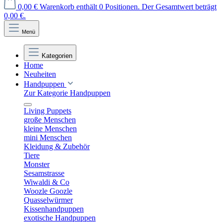
0,00 €
Warenkorb enthält 0 Positionen. Der Gesamtwert beträgt
0,00 €.
Menü
Kategorien
Home
Neuheiten
Handpuppen
Zur Kategorie Handpuppen
Living Puppets
große Menschen
kleine Menschen
mini Menschen
Kleidung & Zubehör
Tiere
Monster
Sesamstrasse
Wiwaldi & Co
Woozle Goozle
Quasselwürmer
Kissenhandpuppen
exotische Handpuppen