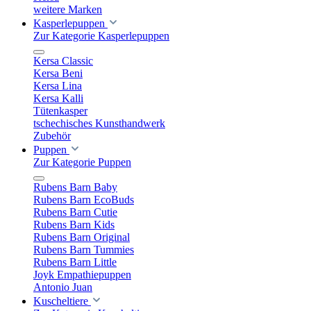
weitere Marken
Kasperlepuppen
Zur Kategorie Kasperlepuppen
Kersa Classic
Kersa Beni
Kersa Lina
Kersa Kalli
Tütenkasper
tschechisches Kunsthandwerk
Zubehör
Puppen
Zur Kategorie Puppen
Rubens Barn Baby
Rubens Barn EcoBuds
Rubens Barn Cutie
Rubens Barn Kids
Rubens Barn Original
Rubens Barn Tummies
Rubens Barn Little
Joyk Empathiepuppen
Antonio Juan
Kuscheltiere