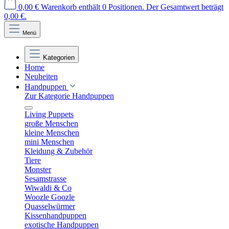
0,00 €
Warenkorb enthält 0 Positionen. Der Gesamtwert beträgt
0,00 €.
Menü
Kategorien
Home
Neuheiten
Handpuppen
Zur Kategorie Handpuppen
Living Puppets
große Menschen
kleine Menschen
mini Menschen
Kleidung & Zubehör
Tiere
Monster
Sesamstrasse
Wiwaldi & Co
Woozle Goozle
Quasselwürmer
Kissenhandpuppen
exotische Handpuppen