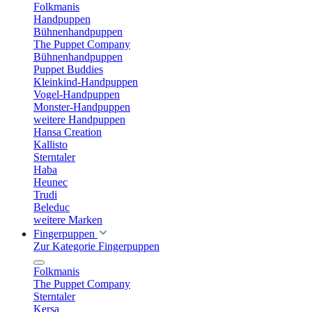
Folkmanis
Handpuppen
Bühnenhandpuppen
The Puppet Company
Bühnenhandpuppen
Puppet Buddies
Kleinkind-Handpuppen
Vogel-Handpuppen
Monster-Handpuppen
weitere Handpuppen
Hansa Creation
Kallisto
Sterntaler
Haba
Heunec
Trudi
Beleduc
weitere Marken
Fingerpuppen
Zur Kategorie Fingerpuppen
Folkmanis
The Puppet Company
Sterntaler
Kersa