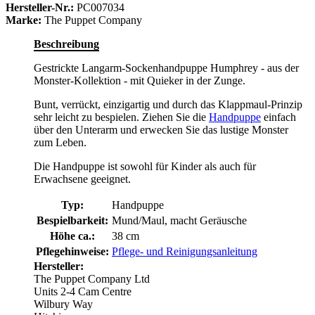
Hersteller-Nr.:
PC007034
Marke:
The Puppet Company
Beschreibung
Gestrickte Langarm-Sockenhandpuppe Humphrey - aus der
Monster-Kollektion - mit Quieker in der Zunge.
Bunt, verrückt, einzigartig und durch das Klappmaul-Prinzip
sehr leicht zu bespielen. Ziehen Sie die
Handpuppe
einfach
über den Unterarm und erwecken Sie das lustige Monster
zum Leben.
Die Handpuppe ist sowohl für Kinder als auch für
Erwachsene geeignet.
Typ:
Handpuppe
Bespielbarkeit:
Mund/Maul, macht Geräusche
Höhe ca.:
38 cm
Pflegehinweise:
Pflege- und Reinigungsanleitung
Hersteller:
The Puppet Company Ltd
Units 2-4 Cam Centre
Wilbury Way