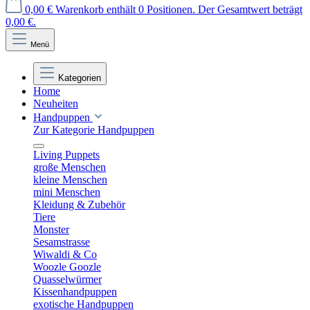
0,00 €
Warenkorb enthält 0 Positionen. Der Gesamtwert beträgt
0,00 €.
Menü
Kategorien
Home
Neuheiten
Handpuppen
Zur Kategorie Handpuppen
Living Puppets
große Menschen
kleine Menschen
mini Menschen
Kleidung & Zubehör
Tiere
Monster
Sesamstrasse
Wiwaldi & Co
Woozle Goozle
Quasselwürmer
Kissenhandpuppen
exotische Handpuppen