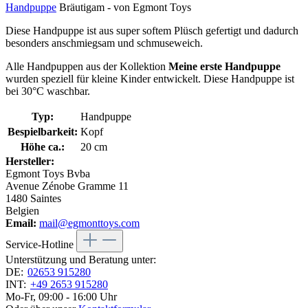
Handpuppe
Bräutigam - von Egmont Toys
Diese Handpuppe ist aus super softem Plüsch gefertigt und dadurch
besonders anschmiegsam und schmuseweich.
Alle Handpuppen aus der Kollektion
Meine erste Handpuppe
wurden speziell für kleine Kinder entwickelt. Diese Handpuppe ist
bei 30°C waschbar.
Typ:
Handpuppe
Bespielbarkeit:
Kopf
Höhe ca.:
20 cm
Hersteller:
Egmont Toys Bvba
Avenue Zénobe Gramme 11
1480 Saintes
Belgien
Email:
mail@egmonttoys.com
Service-Hotline
Unterstützung und Beratung unter:
DE:
02653 915280
INT:
+49 2653 915280
Mo-Fr, 09:00 - 16:00 Uhr