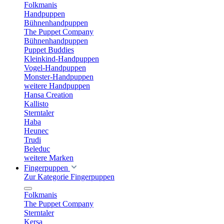
Folkmanis
Handpuppen
Bühnenhandpuppen
The Puppet Company
Bühnenhandpuppen
Puppet Buddies
Kleinkind-Handpuppen
Vogel-Handpuppen
Monster-Handpuppen
weitere Handpuppen
Hansa Creation
Kallisto
Sterntaler
Haba
Heunec
Trudi
Beleduc
weitere Marken
Fingerpuppen
Zur Kategorie Fingerpuppen
Folkmanis
The Puppet Company
Sterntaler
Kersa