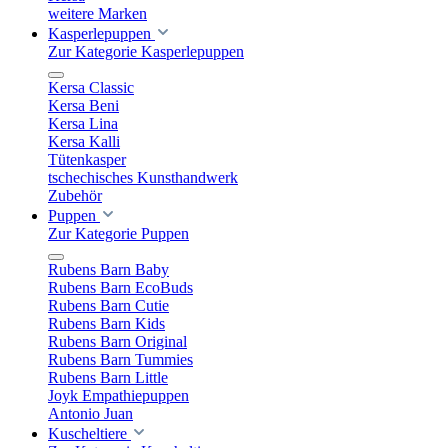
weitere Marken
Kasperlepuppen
Zur Kategorie Kasperlepuppen
Kersa Classic
Kersa Beni
Kersa Lina
Kersa Kalli
Tütenkasper
tschechisches Kunsthandwerk
Zubehör
Puppen
Zur Kategorie Puppen
Rubens Barn Baby
Rubens Barn EcoBuds
Rubens Barn Cutie
Rubens Barn Kids
Rubens Barn Original
Rubens Barn Tummies
Rubens Barn Little
Joyk Empathiepuppen
Antonio Juan
Kuscheltiere