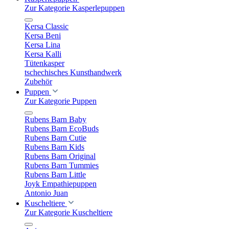
Zur Kategorie Kasperlepuppen
Kersa Classic
Kersa Beni
Kersa Lina
Kersa Kalli
Tütenkasper
tschechisches Kunsthandwerk
Zubehör
Puppen
Zur Kategorie Puppen
Rubens Barn Baby
Rubens Barn EcoBuds
Rubens Barn Cutie
Rubens Barn Kids
Rubens Barn Original
Rubens Barn Tummies
Rubens Barn Little
Joyk Empathiepuppen
Antonio Juan
Kuscheltiere
Zur Kategorie Kuscheltiere