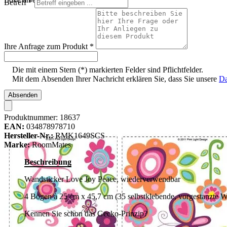
Betreff
*
Ihre Anfrage zum Produkt
*
Die mit einem Stern (*) markierten Felder sind Pflichtfelder.
Mit dem Absenden Ihrer Nachricht erklären Sie, dass Sie unsere
Da
Absenden
Produktnummer:
18637
EAN:
034878978710
Hersteller-Nr.:
RMK1649SCS
Marke:
RoomMates
Beschreibung
Wandsticker Love Joy Peace, wiederverwendbar
4 Bögen à 25 cm x 45,7 cm (35 selbstklebende, vorgestanzte W
Kennen Sie schon das Gecko-Prinzip?