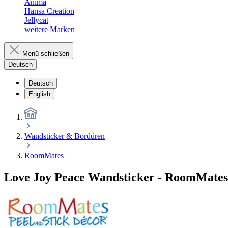
Anima
Hansa Creation
Jellycat
weitere Marken
Menü schließen
Deutsch
Deutsch
English
Wandsticker & Bordüren
RoomMates
Love Joy Peace Wandsticker - RoomMates