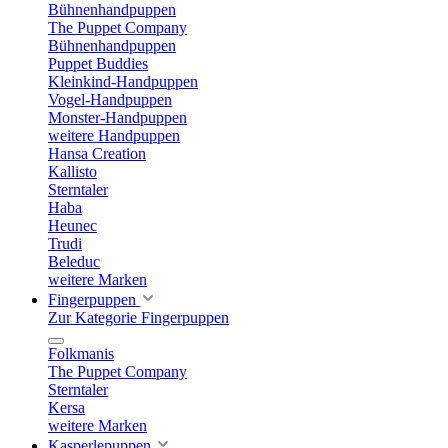
Bühnenhandpuppen
The Puppet Company
Bühnenhandpuppen
Puppet Buddies
Kleinkind-Handpuppen
Vogel-Handpuppen
Monster-Handpuppen
weitere Handpuppen
Hansa Creation
Kallisto
Sterntaler
Haba
Heunec
Trudi
Beleduc
weitere Marken
Fingerpuppen
Zur Kategorie Fingerpuppen
Folkmanis
The Puppet Company
Sterntaler
Kersa
weitere Marken
Kasperlepuppen