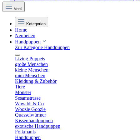
Menü
Kategorien
Home
Neuheiten
Handpuppen
Zur Kategorie Handpuppen
Living Puppets
große Menschen
kleine Menschen
mini Menschen
Kleidung & Zubehör
Tiere
Monster
Sesamstrasse
Wiwaldi & Co
Woozle Goozle
Quasselwürmer
Kissenhandpuppen
exotische Handpuppen
Folkmanis
Handpuppen