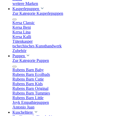
weitere Marken
Kasperlepuppen
Zur Kategorie Kasperlepuppen
Kersa Classic
Kersa Beni
Kersa Lina
Kersa Kalli
Tütenkasper
tschechisches Kunsthandwerk
Zubehör
Puppen
Zur Kategorie Puppen
Rubens Barn Baby
Rubens Barn EcoBuds
Rubens Barn Cutie
Rubens Barn Kids
Rubens Barn Original
Rubens Barn Tummies
Rubens Barn Little
Joyk Empathiepuppen
Antonio Juan
Kuscheltiere