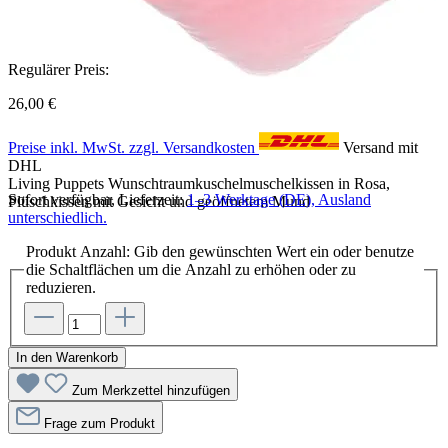
Regulärer Preis:
26,00 €
Preise inkl. MwSt. zzgl. Versandkosten
Versand mit
DHL
Living Puppets Wunschtraumkuschelmuschelkissen in Rosa,
Sofort verfügbar, Lieferzeit:
1–3 Werktage (DE), Ausland
Plüschkissen mit Gesicht und geöffnetem Mund
unterschiedlich.
Produkt Anzahl: Gib den gewünschten Wert ein oder benutze
die Schaltflächen um die Anzahl zu erhöhen oder zu
reduzieren.
In den Warenkorb
Zum Merkzettel hinzufügen
Frage zum Produkt