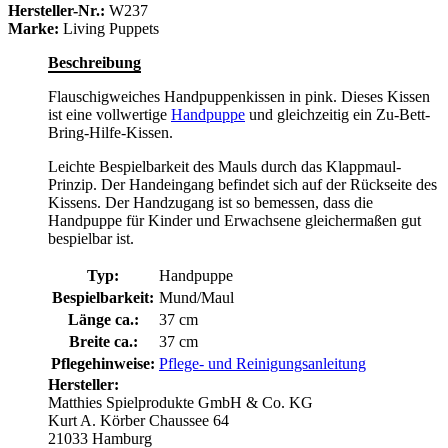
Hersteller-Nr.:
W237
Marke:
Living Puppets
Beschreibung
Flauschigweiches Handpuppenkissen in pink. Dieses Kissen
ist eine vollwertige
Handpuppe
und gleichzeitig ein Zu-Bett-
Bring-Hilfe-Kissen.
Leichte Bespielbarkeit des Mauls durch das Klappmaul-
Prinzip. Der Handeingang befindet sich auf der Rückseite des
Kissens. Der Handzugang ist so bemessen, dass die
Handpuppe für Kinder und Erwachsene gleichermaßen gut
bespielbar ist.
Typ:
Handpuppe
Bespielbarkeit:
Mund/Maul
Länge ca.:
37 cm
Breite ca.:
37 cm
Pflegehinweise:
Pflege- und Reinigungsanleitung
Hersteller:
Matthies Spielprodukte GmbH & Co. KG
Kurt A. Körber Chaussee 64
21033 Hamburg