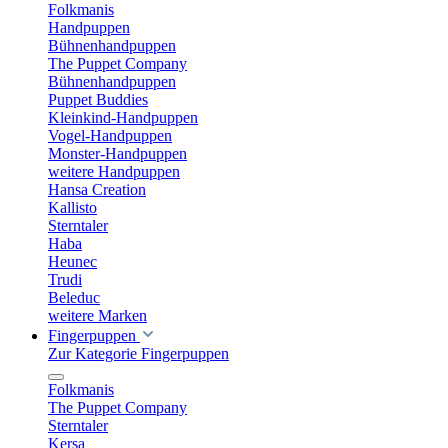
Folkmanis
Handpuppen
Bühnenhandpuppen
The Puppet Company
Bühnenhandpuppen
Puppet Buddies
Kleinkind-Handpuppen
Vogel-Handpuppen
Monster-Handpuppen
weitere Handpuppen
Hansa Creation
Kallisto
Sterntaler
Haba
Heunec
Trudi
Beleduc
weitere Marken
Fingerpuppen
Zur Kategorie Fingerpuppen
Folkmanis
The Puppet Company
Sterntaler
Kersa