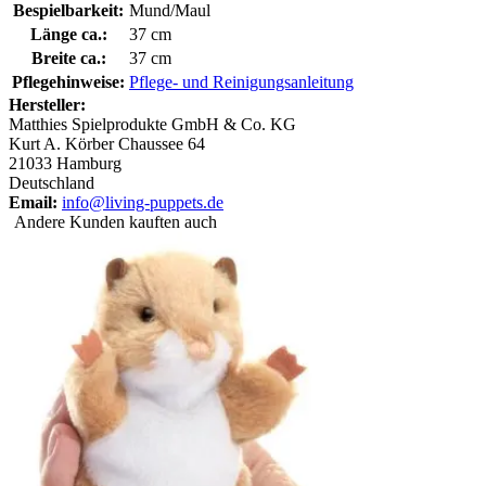
Bespielbarkeit:
Mund/Maul
Länge ca.:
37 cm
Breite ca.:
37 cm
Pflegehinweise:
Pflege- und Reinigungsanleitung
Hersteller:
Matthies Spielprodukte GmbH & Co. KG
Kurt A. Körber Chaussee 64
21033 Hamburg
Deutschland
Email:
info@living-puppets.de
Andere Kunden kauften auch