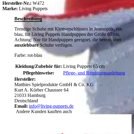
Hersteller-Nr.:
W472
Marke:
Living Puppets
Beschreibung
Trendige Schuhe mit Klettverschlüssen in Jeansoptik, rot-
blau, für Living Puppets Handpuppen der Größe 65 cm.
Achtung: Nur für Handpuppen geeignet, die bereits über
ausziehbare
Schuhe verfügen.
Farbe: rot-blau
Kleidung/Zubehör für:
Living Puppets 65 cm
Pflegehinweise:
Pflege- und Reinigungsanleitung
Hersteller:
Matthies Spielprodukte GmbH & Co. KG
Kurt A. Körber Chaussee 64
21033 Hamburg
Deutschland
Email:
info@living-puppets.de
Andere Kunden kauften auch