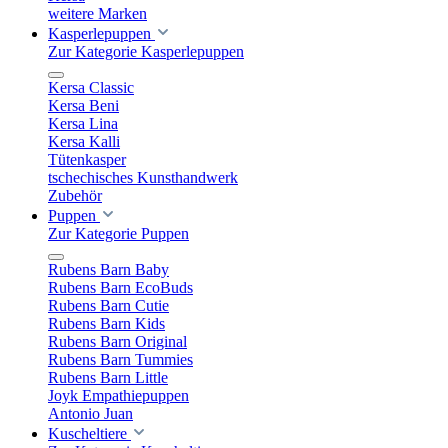
weitere Marken
Kasperlepuppen
Zur Kategorie Kasperlepuppen
Kersa Classic
Kersa Beni
Kersa Lina
Kersa Kalli
Tütenkasper
tschechisches Kunsthandwerk
Zubehör
Puppen
Zur Kategorie Puppen
Rubens Barn Baby
Rubens Barn EcoBuds
Rubens Barn Cutie
Rubens Barn Kids
Rubens Barn Original
Rubens Barn Tummies
Rubens Barn Little
Joyk Empathiepuppen
Antonio Juan
Kuscheltiere