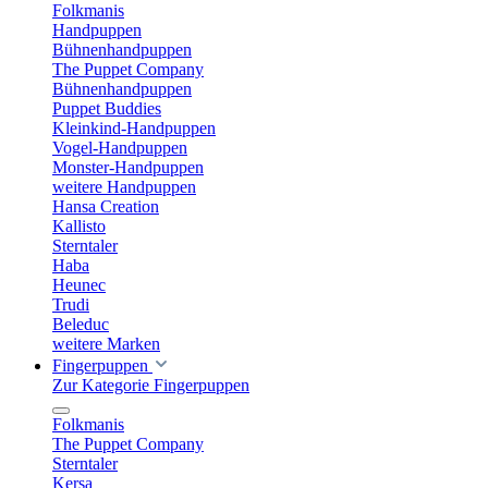
Folkmanis
Handpuppen
Bühnenhandpuppen
The Puppet Company
Bühnenhandpuppen
Puppet Buddies
Kleinkind-Handpuppen
Vogel-Handpuppen
Monster-Handpuppen
weitere Handpuppen
Hansa Creation
Kallisto
Sterntaler
Haba
Heunec
Trudi
Beleduc
weitere Marken
Fingerpuppen
Zur Kategorie Fingerpuppen
Folkmanis
The Puppet Company
Sterntaler
Kersa