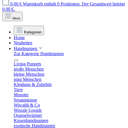
0,00 €
Warenkorb enthält 0 Positionen. Der Gesamtwert beträgt
0,00 €.
Menü
Kategorien
Home
Neuheiten
Handpuppen
Zur Kategorie Handpuppen
Living Puppets
große Menschen
kleine Menschen
mini Menschen
Kleidung & Zubehör
Tiere
Monster
Sesamstrasse
Wiwaldi & Co
Woozle Goozle
Quasselwürmer
Kissenhandpuppen
exotische Handpuppen