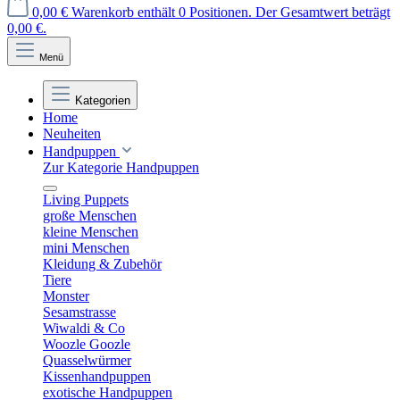
0,00 €
Warenkorb enthält 0 Positionen. Der Gesamtwert beträgt
0,00 €.
Menü
Kategorien
Home
Neuheiten
Handpuppen
Zur Kategorie Handpuppen
Living Puppets
große Menschen
kleine Menschen
mini Menschen
Kleidung & Zubehör
Tiere
Monster
Sesamstrasse
Wiwaldi & Co
Woozle Goozle
Quasselwürmer
Kissenhandpuppen
exotische Handpuppen