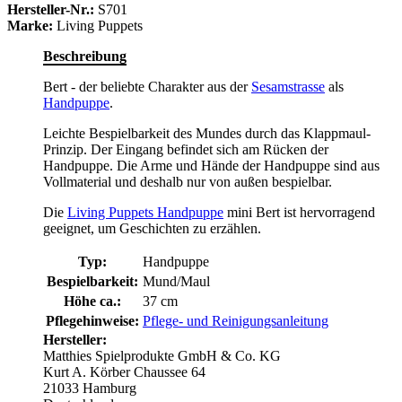
Hersteller-Nr.:
S701
Marke:
Living Puppets
Beschreibung
Bert - der beliebte Charakter aus der
Sesamstrasse
als
Handpuppe
.
Leichte Bespielbarkeit des Mundes durch das Klappmaul-
Prinzip. Der Eingang befindet sich am Rücken der
Handpuppe. Die Arme und Hände der Handpuppe sind aus
Vollmaterial und deshalb nur von außen bespielbar.
Die
Living Puppets Handpuppe
mini Bert ist hervorragend
geeignet, um Geschichten zu erzählen.
Typ:
Handpuppe
Bespielbarkeit:
Mund/Maul
Höhe ca.:
37 cm
Pflegehinweise:
Pflege- und Reinigungsanleitung
Hersteller:
Matthies Spielprodukte GmbH & Co. KG
Kurt A. Körber Chaussee 64
21033 Hamburg