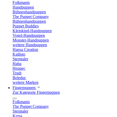
Folkmanis
Handpuppen
Bühnenhandpuppen
The Puppet Company
Bühnenhandpuppen
Puppet Buddies
Kleinkind-Handpuppen
Vogel-Handpuppen
Monster-Handpuppen
weitere Handpuppen
Hansa Creation
Kallisto
Sterntaler
Haba
Heunec
Trudi
Beleduc
weitere Marken
Fingerpuppen
Zur Kategorie Fingerpuppen
Folkmanis
The Puppet Company
Sterntaler
Kersa