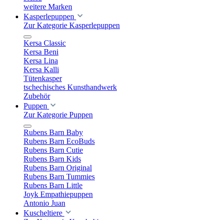
weitere Marken
Kasperlepuppen
Zur Kategorie Kasperlepuppen
Kersa Classic
Kersa Beni
Kersa Lina
Kersa Kalli
Tütenkasper
tschechisches Kunsthandwerk
Zubehör
Puppen
Zur Kategorie Puppen
Rubens Barn Baby
Rubens Barn EcoBuds
Rubens Barn Cutie
Rubens Barn Kids
Rubens Barn Original
Rubens Barn Tummies
Rubens Barn Little
Joyk Empathiepuppen
Antonio Juan
Kuscheltiere