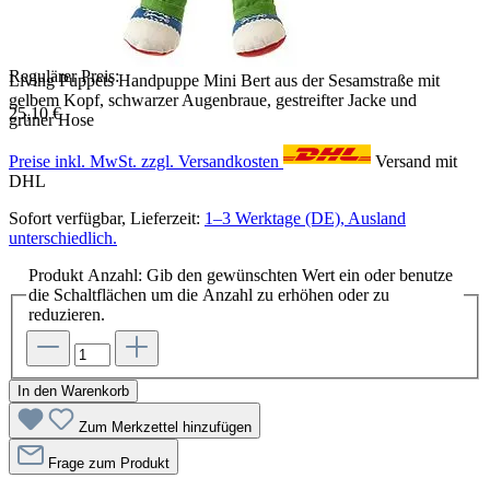
Regulärer Preis:
Living Puppets Handpuppe Mini Bert aus der Sesamstraße mit
gelbem Kopf, schwarzer Augenbraue, gestreifter Jacke und
25,10 €
grüner Hose
Preise inkl. MwSt. zzgl. Versandkosten
Versand mit
DHL
Sofort verfügbar, Lieferzeit:
1–3 Werktage (DE), Ausland
unterschiedlich.
Produkt Anzahl: Gib den gewünschten Wert ein oder benutze
die Schaltflächen um die Anzahl zu erhöhen oder zu
reduzieren.
In den Warenkorb
Zum Merkzettel hinzufügen
Frage zum Produkt