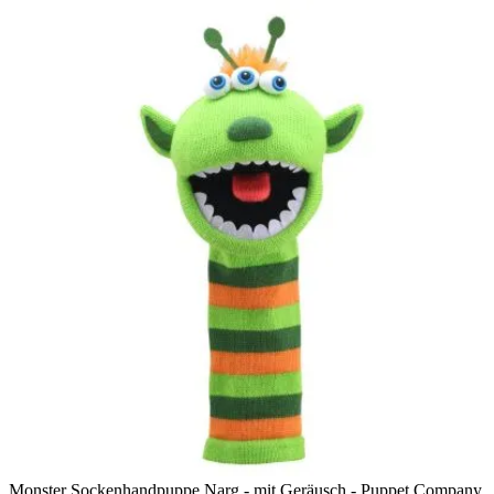
Monster Sockenhandpuppe Narg - mit Geräusch - Puppet Company