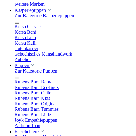
weitere Marken
Kasperlepuppen
Zur Kategorie Kasperlepuppen
Kersa Classic
Kersa Beni
Kersa Lina
Kersa Kalli
Tütenkasper
tschechisches Kunsthandwerk
Zubehör
Puppen
Zur Kategorie Puppen
Rubens Barn Baby
Rubens Barn EcoBuds
Rubens Barn Cutie
Rubens Barn Kids
Rubens Barn Original
Rubens Barn Tummies
Rubens Barn Little
Joyk Empathiepuppen
Antonio Juan
Kuscheltiere