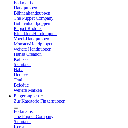
Folkmanis
Handpuppen
Bühnenhandpuppen
The Puppet Company
Bühnenhandpuppen
Puppet Buddies
Kleinkind-Handpuppen
Vogel-Handpuppen
Monster-Handpuppen
weitere Handpuppen
Hansa Creation
Kallisto
Sterntaler
Haba
Heunec
Trudi
Beleduc
weitere Marken
Fingerpuppen
Zur Kategorie Fingerpuppen
Folkmanis
The Puppet Company
Sterntaler
Kersa