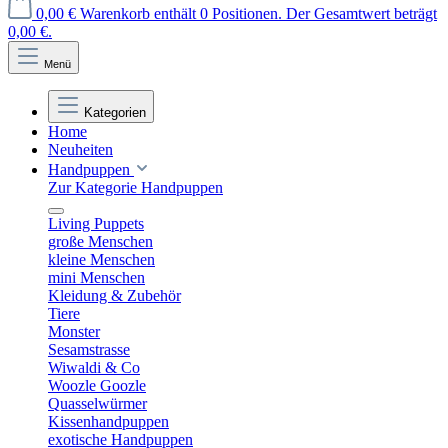
0,00 €
Warenkorb enthält 0 Positionen. Der Gesamtwert beträgt
0,00 €.
Menü
Kategorien
Home
Neuheiten
Handpuppen
Zur Kategorie Handpuppen
Living Puppets
große Menschen
kleine Menschen
mini Menschen
Kleidung & Zubehör
Tiere
Monster
Sesamstrasse
Wiwaldi & Co
Woozle Goozle
Quasselwürmer
Kissenhandpuppen
exotische Handpuppen