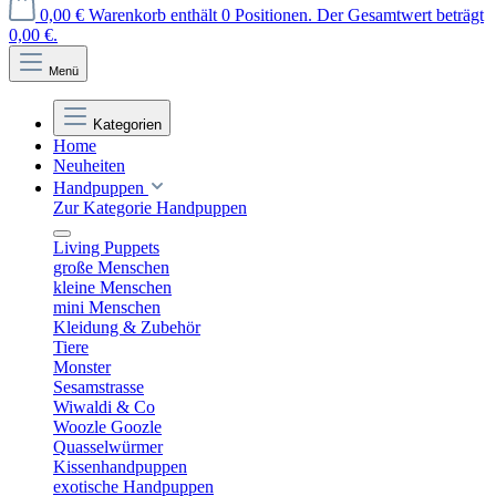
0,00 €
Warenkorb enthält 0 Positionen. Der Gesamtwert beträgt
0,00 €.
Menü
Kategorien
Home
Neuheiten
Handpuppen
Zur Kategorie Handpuppen
Living Puppets
große Menschen
kleine Menschen
mini Menschen
Kleidung & Zubehör
Tiere
Monster
Sesamstrasse
Wiwaldi & Co
Woozle Goozle
Quasselwürmer
Kissenhandpuppen
exotische Handpuppen