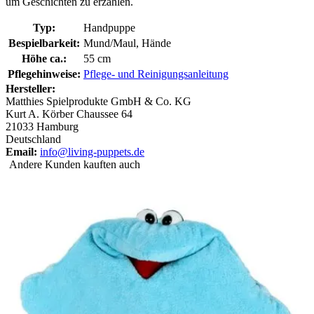
um Geschichten zu erzählen.
Typ:
Handpuppe
Bespielbarkeit:
Mund/Maul, Hände
Höhe ca.:
55 cm
Pflegehinweise:
Pflege- und Reinigungsanleitung
Hersteller:
Matthies Spielprodukte GmbH & Co. KG
Kurt A. Körber Chaussee 64
21033 Hamburg
Deutschland
Email:
info@living-puppets.de
Andere Kunden kauften auch