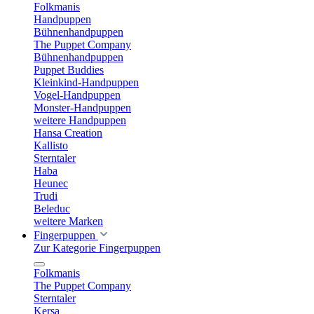
Folkmanis
Handpuppen
Bühnenhandpuppen
The Puppet Company
Bühnenhandpuppen
Puppet Buddies
Kleinkind-Handpuppen
Vogel-Handpuppen
Monster-Handpuppen
weitere Handpuppen
Hansa Creation
Kallisto
Sterntaler
Haba
Heunec
Trudi
Beleduc
weitere Marken
Fingerpuppen
Zur Kategorie Fingerpuppen
Folkmanis
The Puppet Company
Sterntaler
Kersa