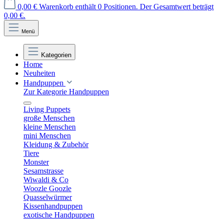
0,00 €
Warenkorb enthält 0 Positionen. Der Gesamtwert beträgt
0,00 €.
Menü
Kategorien
Home
Neuheiten
Handpuppen
Zur Kategorie Handpuppen
Living Puppets
große Menschen
kleine Menschen
mini Menschen
Kleidung & Zubehör
Tiere
Monster
Sesamstrasse
Wiwaldi & Co
Woozle Goozle
Quasselwürmer
Kissenhandpuppen
exotische Handpuppen