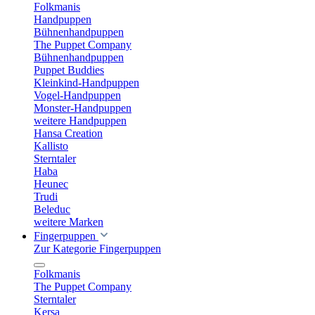
Folkmanis
Handpuppen
Bühnenhandpuppen
The Puppet Company
Bühnenhandpuppen
Puppet Buddies
Kleinkind-Handpuppen
Vogel-Handpuppen
Monster-Handpuppen
weitere Handpuppen
Hansa Creation
Kallisto
Sterntaler
Haba
Heunec
Trudi
Beleduc
weitere Marken
Fingerpuppen
Zur Kategorie Fingerpuppen
Folkmanis
The Puppet Company
Sterntaler
Kersa