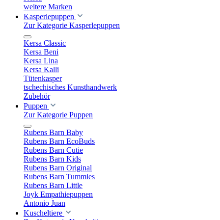
weitere Marken
Kasperlepuppen
Zur Kategorie Kasperlepuppen
Kersa Classic
Kersa Beni
Kersa Lina
Kersa Kalli
Tütenkasper
tschechisches Kunsthandwerk
Zubehör
Puppen
Zur Kategorie Puppen
Rubens Barn Baby
Rubens Barn EcoBuds
Rubens Barn Cutie
Rubens Barn Kids
Rubens Barn Original
Rubens Barn Tummies
Rubens Barn Little
Joyk Empathiepuppen
Antonio Juan
Kuscheltiere