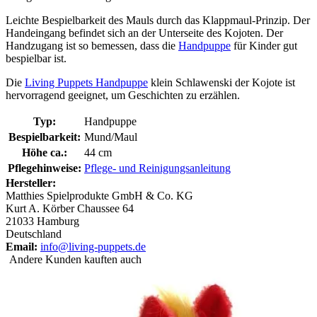
Leichte Bespielbarkeit des Mauls durch das Klappmaul-Prinzip. Der
Handeingang befindet sich an der Unterseite des Kojoten. Der
Handzugang ist so bemessen, dass die
Handpuppe
für Kinder gut
bespielbar ist.
Die
Living Puppets Handpuppe
klein Schlawenski der Kojote ist
hervorragend geeignet, um Geschichten zu erzählen.
Typ:
Handpuppe
Bespielbarkeit:
Mund/Maul
Höhe ca.:
44 cm
Pflegehinweise:
Pflege- und Reinigungsanleitung
Hersteller:
Matthies Spielprodukte GmbH & Co. KG
Kurt A. Körber Chaussee 64
21033 Hamburg
Deutschland
Email:
info@living-puppets.de
Andere Kunden kauften auch