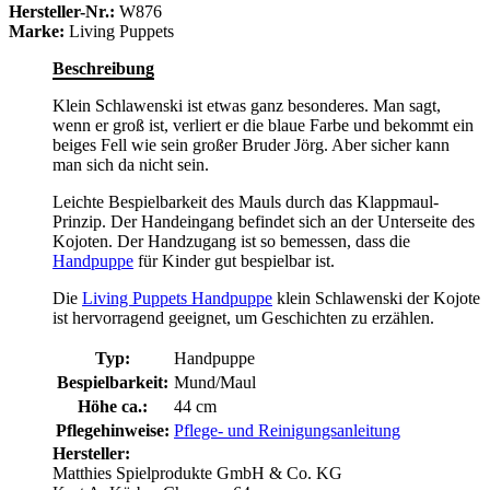
Hersteller-Nr.:
W876
Marke:
Living Puppets
Beschreibung
Klein Schlawenski ist etwas ganz besonderes. Man sagt,
wenn er groß ist, verliert er die blaue Farbe und bekommt ein
beiges Fell wie sein großer Bruder Jörg. Aber sicher kann
man sich da nicht sein.
Leichte Bespielbarkeit des Mauls durch das Klappmaul-
Prinzip. Der Handeingang befindet sich an der Unterseite des
Kojoten. Der Handzugang ist so bemessen, dass die
Handpuppe
für Kinder gut bespielbar ist.
Die
Living Puppets Handpuppe
klein Schlawenski der Kojote
ist hervorragend geeignet, um Geschichten zu erzählen.
Typ:
Handpuppe
Bespielbarkeit:
Mund/Maul
Höhe ca.:
44 cm
Pflegehinweise:
Pflege- und Reinigungsanleitung
Hersteller:
Matthies Spielprodukte GmbH & Co. KG