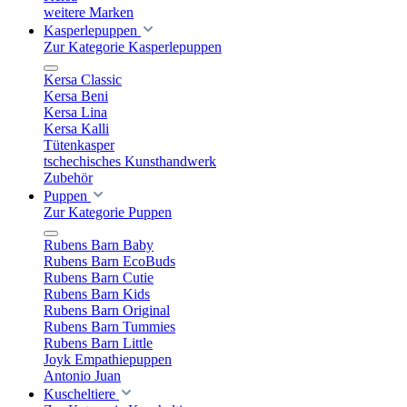
weitere Marken
Kasperlepuppen
Zur Kategorie Kasperlepuppen
Kersa Classic
Kersa Beni
Kersa Lina
Kersa Kalli
Tütenkasper
tschechisches Kunsthandwerk
Zubehör
Puppen
Zur Kategorie Puppen
Rubens Barn Baby
Rubens Barn EcoBuds
Rubens Barn Cutie
Rubens Barn Kids
Rubens Barn Original
Rubens Barn Tummies
Rubens Barn Little
Joyk Empathiepuppen
Antonio Juan
Kuscheltiere