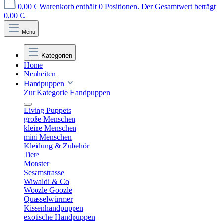
0,00 €
Warenkorb enthält 0 Positionen. Der Gesamtwert beträgt
0,00 €.
Menü
Kategorien
Home
Neuheiten
Handpuppen
Zur Kategorie Handpuppen
Living Puppets
große Menschen
kleine Menschen
mini Menschen
Kleidung & Zubehör
Tiere
Monster
Sesamstrasse
Wiwaldi & Co
Woozle Goozle
Quasselwürmer
Kissenhandpuppen
exotische Handpuppen