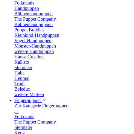
Folkmanis
Handpuppen
Bühnenhandpuppen
The Puppet Company
Bühnenhandpuppen
Puppet Buddies
Kleinkind-Handpuppen
Vogel-Handpuppen
Monster-Handpuppen
weitere Handpuppen
Hansa Creation
Kallisto
Sterntaler
Haba
Heunec
Trudi
Beleduc
weitere Marken
Fingerpuppen
Zur Kategorie Fingerpuppen
Folkmanis
The Puppet Company
Sterntaler
Kersa