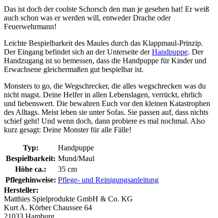
Das ist doch der coolste Schorsch den man je gesehen hat! Er weiß
auch schon was er werden will, entweder Drache oder
Feuerwehrmann!
Leichte Bespielbarkeit des Maules durch das Klappmaul-Prinzip.
Der Eingang befindet sich an der Unterseite der
Handpuppe
. Der
Handzugang ist so bemessen, dass die Handpuppe für Kinder und
Erwachsene gleichermaßen gut bespielbar ist.
Monsters to go, die Wegschrecker, die alles wegschrecken was du
nicht magst. Deine Helfer in allen Lebenslagen, verrückt, ehrlich
und liebenswert. Die bewahren Euch vor den kleinen Katastrophen
des Alltags. Meist leben sie unter Sofas. Sie passen auf, dass nichts
schief geht! Und wenn doch, dann probiere es mal nochmal. Also
kurz gesagt: Deine Monster für alle Fälle!
Typ:
Handpuppe
Bespielbarkeit:
Mund/Maul
Höhe ca.:
35 cm
Pflegehinweise:
Pflege- und Reinigungsanleitung
Hersteller:
Matthies Spielprodukte GmbH & Co. KG
Kurt A. Körber Chaussee 64
21033 Hamburg