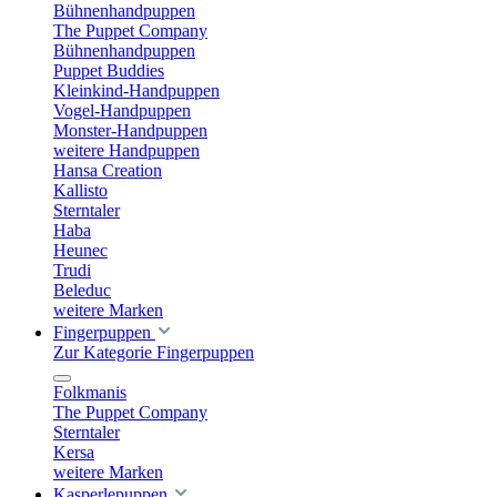
Bühnenhandpuppen
The Puppet Company
Bühnenhandpuppen
Puppet Buddies
Kleinkind-Handpuppen
Vogel-Handpuppen
Monster-Handpuppen
weitere Handpuppen
Hansa Creation
Kallisto
Sterntaler
Haba
Heunec
Trudi
Beleduc
weitere Marken
Fingerpuppen
Zur Kategorie Fingerpuppen
Folkmanis
The Puppet Company
Sterntaler
Kersa
weitere Marken
Kasperlepuppen