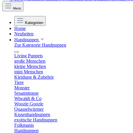
Menü
Kategorien
Home
Neuheiten
Handpuppen
Zur Kategorie Handpuppen
Living Puppets
große Menschen
kleine Menschen
mini Menschen
Kleidung & Zubehör
Tiere
Monster
Sesamstrasse
Wiwaldi & Co
Woozle Goozle
Quasselwürmer
Kissenhandpuppen
exotische Handpuppen
Folkmanis
Handpuppen