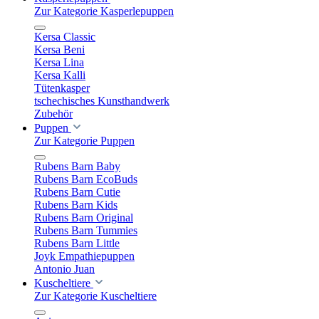
Zur Kategorie Kasperlepuppen
Kersa Classic
Kersa Beni
Kersa Lina
Kersa Kalli
Tütenkasper
tschechisches Kunsthandwerk
Zubehör
Puppen
Zur Kategorie Puppen
Rubens Barn Baby
Rubens Barn EcoBuds
Rubens Barn Cutie
Rubens Barn Kids
Rubens Barn Original
Rubens Barn Tummies
Rubens Barn Little
Joyk Empathiepuppen
Antonio Juan
Kuscheltiere
Zur Kategorie Kuscheltiere