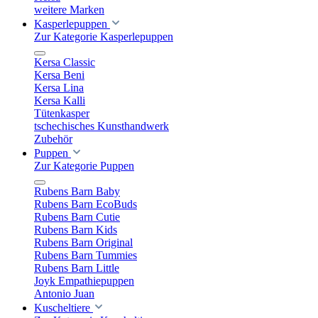
weitere Marken
Kasperlepuppen
Zur Kategorie Kasperlepuppen
Kersa Classic
Kersa Beni
Kersa Lina
Kersa Kalli
Tütenkasper
tschechisches Kunsthandwerk
Zubehör
Puppen
Zur Kategorie Puppen
Rubens Barn Baby
Rubens Barn EcoBuds
Rubens Barn Cutie
Rubens Barn Kids
Rubens Barn Original
Rubens Barn Tummies
Rubens Barn Little
Joyk Empathiepuppen
Antonio Juan
Kuscheltiere