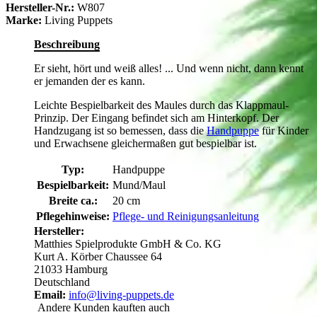
Hersteller-Nr.:
W807
Marke:
Living Puppets
Beschreibung
Er sieht, hört und weiß alles! ... Und wenn nicht, dann kennt
er jemanden der es kann.
Leichte Bespielbarkeit des Maules durch das Klappmaul-
Prinzip. Der Eingang befindet sich am Hinterkopf. Der
Handzugang ist so bemessen, dass die
Handpuppe
für Kinder
und Erwachsene gleichermaßen gut bespielbar ist.
Typ:
Handpuppe
Bespielbarkeit:
Mund/Maul
Breite ca.:
20 cm
Pflegehinweise:
Pflege- und Reinigungsanleitung
Hersteller:
Matthies Spielprodukte GmbH & Co. KG
Kurt A. Körber Chaussee 64
21033 Hamburg
Deutschland
Email:
info@living-puppets.de
Andere Kunden kauften auch