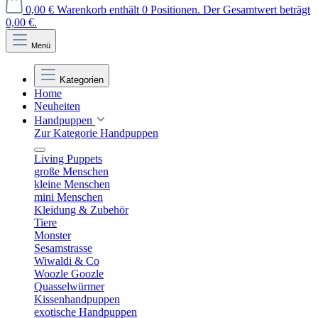
0,00 €
Warenkorb enthält 0 Positionen. Der Gesamtwert beträgt
0,00 €.
Menü
Kategorien
Home
Neuheiten
Handpuppen
Zur Kategorie Handpuppen
Living Puppets
große Menschen
kleine Menschen
mini Menschen
Kleidung & Zubehör
Tiere
Monster
Sesamstrasse
Wiwaldi & Co
Woozle Goozle
Quasselwürmer
Kissenhandpuppen
exotische Handpuppen