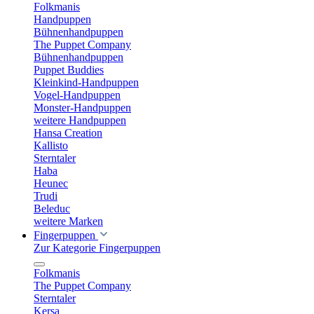
Folkmanis
Handpuppen
Bühnenhandpuppen
The Puppet Company
Bühnenhandpuppen
Puppet Buddies
Kleinkind-Handpuppen
Vogel-Handpuppen
Monster-Handpuppen
weitere Handpuppen
Hansa Creation
Kallisto
Sterntaler
Haba
Heunec
Trudi
Beleduc
weitere Marken
Fingerpuppen
Zur Kategorie Fingerpuppen
Folkmanis
The Puppet Company
Sterntaler
Kersa