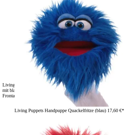
Living Puppets Handpuppe Plappermaul, grünes Zottelmonster
mit blauen Augen und weit geöffnetem rotem Mund,
Frontalansicht
Living Puppets Handpuppe Quackelfritze (blau)
17,60 €*