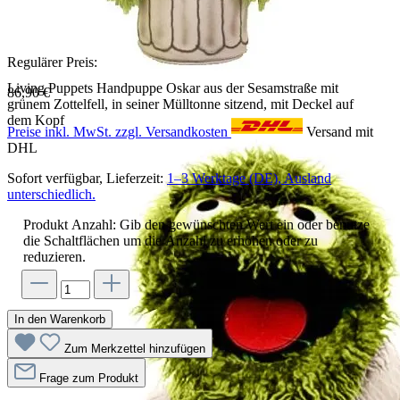
Regulärer Preis:
Living Puppets Handpuppe Oskar aus der Sesamstraße mit
86,90 €
grünem Zottelfell, in seiner Mülltonne sitzend, mit Deckel auf
dem Kopf
Preise inkl. MwSt. zzgl. Versandkosten
Versand mit
DHL
Sofort verfügbar, Lieferzeit:
1–3 Werktage (DE), Ausland
unterschiedlich.
Produkt Anzahl: Gib den gewünschten Wert ein oder benutze
die Schaltflächen um die Anzahl zu erhöhen oder zu
reduzieren.
In den Warenkorb
Zum Merkzettel hinzufügen
Frage zum Produkt