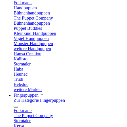
Folkmanis
Handpuppen
Bühnenhandpuppen
The Puppet Company
Bühnenhandpuppen
Puppet Buddies
Kleinkind-Handpuppen
Vogel-Handpuppen
Monster-Handpuppen
weitere Handpuppen
Hansa Creation
Kallisto
Sterntaler
Haba
Heunec
Trudi
Beleduc
weitere Marken
Fingerpuppen
Zur Kategorie Fingerpuppen
Folkmanis
The Puppet Company
Sterntaler
Kersa