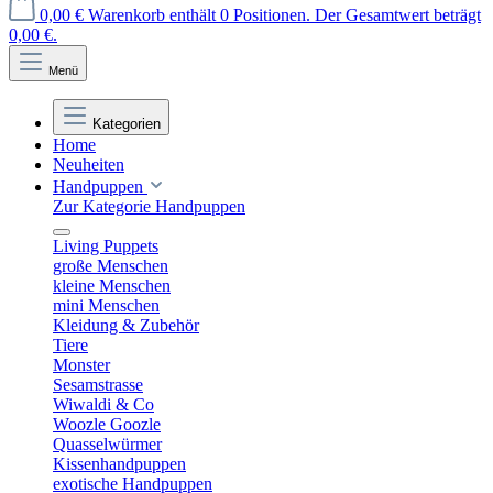
0,00 €
Warenkorb enthält 0 Positionen. Der Gesamtwert beträgt
0,00 €.
Menü
Kategorien
Home
Neuheiten
Handpuppen
Zur Kategorie Handpuppen
Living Puppets
große Menschen
kleine Menschen
mini Menschen
Kleidung & Zubehör
Tiere
Monster
Sesamstrasse
Wiwaldi & Co
Woozle Goozle
Quasselwürmer
Kissenhandpuppen
exotische Handpuppen