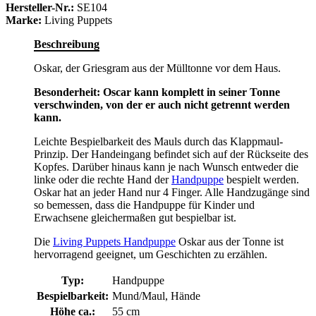
Hersteller-Nr.:
SE104
Marke:
Living Puppets
Beschreibung
Oskar, der Griesgram aus der Mülltonne vor dem Haus.
Besonderheit: Oscar kann komplett in seiner Tonne
verschwinden, von der er auch nicht getrennt werden
kann.
Leichte Bespielbarkeit des Mauls durch das Klappmaul-
Prinzip. Der Handeingang befindet sich auf der Rückseite des
Kopfes. Darüber hinaus kann je nach Wunsch entweder die
linke oder die rechte Hand der
Handpuppe
bespielt werden.
Oskar hat an jeder Hand nur 4 Finger. Alle Handzugänge sind
so bemessen, dass die Handpuppe für Kinder und
Erwachsene gleichermaßen gut bespielbar ist.
Die
Living Puppets Handpuppe
Oskar aus der Tonne ist
hervorragend geeignet, um Geschichten zu erzählen.
Typ:
Handpuppe
Bespielbarkeit:
Mund/Maul, Hände
Höhe ca.:
55 cm