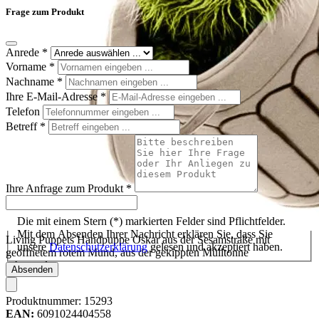
Frage zum Produkt
Anrede
*
Vorname
*
Nachname
*
Ihre E-Mail-Adresse
*
Telefon
Betreff
*
Ihre Anfrage zum Produkt
*
Die mit einem Stern (*) markierten Felder sind Pflichtfelder.
Mit dem Absenden Ihrer Nachricht erklären Sie, dass Sie
Living Puppets Handpuppe Oskar aus der Sesamstraße mit
unsere
Datenschutzerklärung
gelesen und akzeptiert haben.
geöffnetem rotem Mund, aus der gekippten Mülltonne
schauend
Absenden
Produktnummer:
15293
EAN:
6091024404558