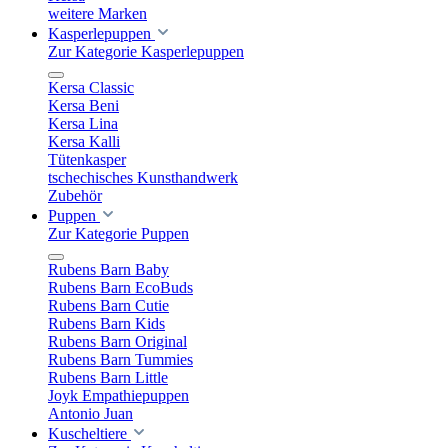
weitere Marken
Kasperlepuppen
Zur Kategorie Kasperlepuppen
Kersa Classic
Kersa Beni
Kersa Lina
Kersa Kalli
Tütenkasper
tschechisches Kunsthandwerk
Zubehör
Puppen
Zur Kategorie Puppen
Rubens Barn Baby
Rubens Barn EcoBuds
Rubens Barn Cutie
Rubens Barn Kids
Rubens Barn Original
Rubens Barn Tummies
Rubens Barn Little
Joyk Empathiepuppen
Antonio Juan
Kuscheltiere