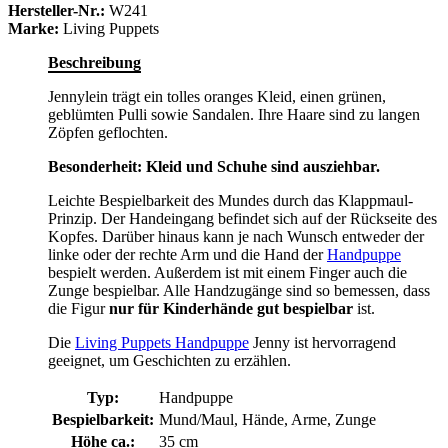
Hersteller-Nr.:
W241
Marke:
Living Puppets
Beschreibung
Jennylein trägt ein tolles oranges Kleid, einen grünen,
geblümten Pulli sowie Sandalen. Ihre Haare sind zu langen
Zöpfen geflochten.
Besonderheit: Kleid und Schuhe sind ausziehbar.
Leichte Bespielbarkeit des Mundes durch das Klappmaul-
Prinzip. Der Handeingang befindet sich auf der Rückseite des
Kopfes. Darüber hinaus kann je nach Wunsch entweder der
linke oder der rechte Arm und die Hand der
Handpuppe
bespielt werden. Außerdem ist mit einem Finger auch die
Zunge bespielbar. Alle Handzugänge sind so bemessen, dass
die Figur
nur für Kinderhände gut bespielbar
ist.
Die
Living Puppets Handpuppe
Jenny ist hervorragend
geeignet, um Geschichten zu erzählen.
Typ:
Handpuppe
Bespielbarkeit:
Mund/Maul, Hände, Arme, Zunge
Höhe ca.:
35 cm