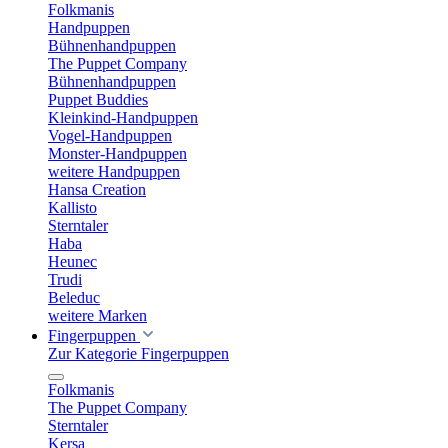
Folkmanis
Handpuppen
Bühnenhandpuppen
The Puppet Company
Bühnenhandpuppen
Puppet Buddies
Kleinkind-Handpuppen
Vogel-Handpuppen
Monster-Handpuppen
weitere Handpuppen
Hansa Creation
Kallisto
Sterntaler
Haba
Heunec
Trudi
Beleduc
weitere Marken
Fingerpuppen
Zur Kategorie Fingerpuppen
Folkmanis
The Puppet Company
Sterntaler
Kersa