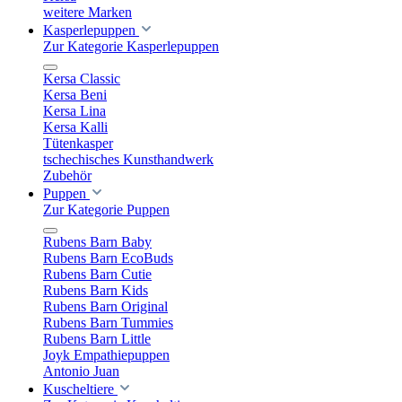
weitere Marken
Kasperlepuppen
Zur Kategorie Kasperlepuppen
Kersa Classic
Kersa Beni
Kersa Lina
Kersa Kalli
Tütenkasper
tschechisches Kunsthandwerk
Zubehör
Puppen
Zur Kategorie Puppen
Rubens Barn Baby
Rubens Barn EcoBuds
Rubens Barn Cutie
Rubens Barn Kids
Rubens Barn Original
Rubens Barn Tummies
Rubens Barn Little
Joyk Empathiepuppen
Antonio Juan
Kuscheltiere