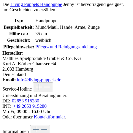
Die
Living Puppets Handpuppe
Jenny ist hervorragend geeignet,
um Geschichten zu erzählen.
Typ:
Handpuppe
Bespielbarkeit:
Mund/Maul, Hände, Arme, Zunge
Höhe ca.:
35 cm
Geschlecht:
weiblich
Pflegehinweise:
Pflege- und Reinigungsanleitung
Hersteller:
Matthies Spielprodukte GmbH & Co. KG
Kurt A. Körber Chaussee 64
21033 Hamburg
Deutschland
Email:
info@living-puppets.de
Service-Hotline
Unterstützung und Beratung unter:
DE:
02653 915280
INT:
+49 2653 915280
Mo-Fr, 09:00 - 16:00 Uhr
Oder über unser
Kontaktformular
.
Informationen