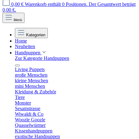
0,00 €
Warenkorb enthält 0 Positionen. Der Gesamtwert beträgt
0,00 €.
Menü
Kategorien
Home
Neuheiten
Handpuppen
Zur Kategorie Handpuppen
Living Puppets
große Menschen
kleine Menschen
mini Menschen
Kleidung & Zubehör
Tiere
Monster
Sesamstrasse
Wiwaldi & Co
Woozle Goozle
Quasselwürmer
Kissenhandpuppen
exotische Handpuppen