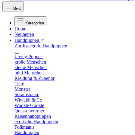
Menü
Kategorien
Home
Neuheiten
Handpuppen
Zur Kategorie Handpuppen
Living Puppets
große Menschen
kleine Menschen
mini Menschen
Kleidung & Zubehör
Tiere
Monster
Sesamstrasse
Wiwaldi & Co
Woozle Goozle
Quasselwürmer
Kissenhandpuppen
exotische Handpuppen
Folkmanis
Handpuppen