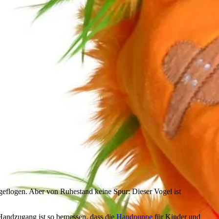
 geflogen. Aber von Ruhestand keine Spur: Dieser Vogel ist
 Handzugang ist so bemessen, dass die
Handpuppe
für Kinder und