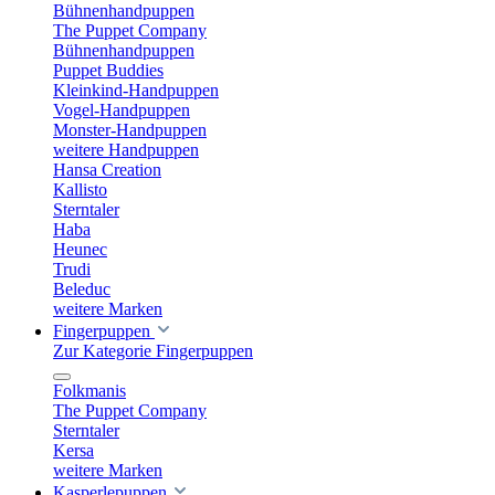
Bühnenhandpuppen
The Puppet Company
Bühnenhandpuppen
Puppet Buddies
Kleinkind-Handpuppen
Vogel-Handpuppen
Monster-Handpuppen
weitere Handpuppen
Hansa Creation
Kallisto
Sterntaler
Haba
Heunec
Trudi
Beleduc
weitere Marken
Fingerpuppen
Zur Kategorie Fingerpuppen
Folkmanis
The Puppet Company
Sterntaler
Kersa
weitere Marken
Kasperlepuppen