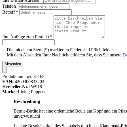
Ihre E-Mail-Adresse
*
Telefon
Betreff
*
Ihre Anfrage zum Produkt
*
Die mit einem Stern (*) markierten Felder sind Pflichtfelder.
Mit dem Absenden Ihrer Nachricht erklären Sie, dass Sie unsere
Da
Absenden
Produktnummer:
31168
EAN:
4260300833203
Hersteller-Nr.:
W918
Marke:
Living Puppets
Beschreibung
Bernie-Birdie hat eine ordentliche Beule am Kopf und ein Pfla
unverwüstlich!
Leichte Bespielbarkeit des Schnabels durch das Klappmaul-Prin