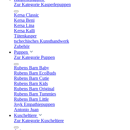
Zur Kategorie Kasperlepuppen
Kersa Classic
Kersa Beni
Kersa Lina
Kersa Kalli
Tütenkasper
tschechisches Kunsthandwerk
Zubehör
Puppen
Zur Kategorie Puppen
Rubens Barn Baby
Rubens Barn EcoBuds
Rubens Barn Cutie
Rubens Barn Kids
Rubens Barn Original
Rubens Barn Tummies
Rubens Barn Little
Joyk Empathiepuppen
Antonio Juan
Kuscheltiere
Zur Kategorie Kuscheltiere