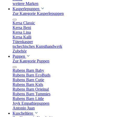
weitere Marken
Kasperlepuppen
Zur Kategorie Kasperlepuppen
Kersa Classic
Kersa Beni
Kersa Lina
Kersa Kalli
Tütenkasper
tschechisches Kunsthandwerk
Zubehör
Puppen
Zur Kategorie Puppen
Rubens Barn Baby
Rubens Barn EcoBuds
Rubens Barn Cutie
Rubens Barn Kids
Rubens Barn Original
Rubens Barn Tummies
Rubens Barn Little
Joyk Empathiepuppen
Antonio Juan
Kuscheltiere