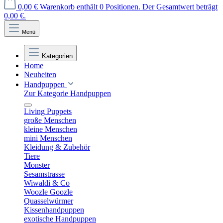
0,00 €
Warenkorb enthält 0 Positionen. Der Gesamtwert beträgt
0,00 €.
Menü
Kategorien
Home
Neuheiten
Handpuppen
Zur Kategorie Handpuppen
Living Puppets
große Menschen
kleine Menschen
mini Menschen
Kleidung & Zubehör
Tiere
Monster
Sesamstrasse
Wiwaldi & Co
Woozle Goozle
Quasselwürmer
Kissenhandpuppen
exotische Handpuppen