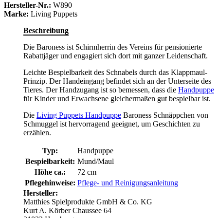
Hersteller-Nr.:
W890
Marke:
Living Puppets
Beschreibung
Die Baroness ist Schirmherrin des Vereins für pensionierte
Rabattjäger und engagiert sich dort mit ganzer Leidenschaft.
Leichte Bespielbarkeit des Schnabels durch das Klappmaul-
Prinzip. Der Handeingang befindet sich an der Unterseite des
Tieres. Der Handzugang ist so bemessen, dass die
Handpuppe
für Kinder und Erwachsene gleichermaßen gut bespielbar ist.
Die
Living Puppets Handpuppe
Baroness Schnäppchen von
Schmuggel ist hervorragend geeignet, um Geschichten zu
erzählen.
Typ:
Handpuppe
Bespielbarkeit:
Mund/Maul
Höhe ca.:
72 cm
Pflegehinweise:
Pflege- und Reinigungsanleitung
Hersteller:
Matthies Spielprodukte GmbH & Co. KG
Kurt A. Körber Chaussee 64