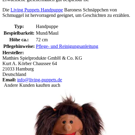
Die
Living Puppets Handpuppe
Baroness Schnäppchen von
Schmuggel ist hervorragend geeignet, um Geschichten zu erzählen.
Typ:
Handpuppe
Bespielbarkeit:
Mund/Maul
Höhe ca.:
72 cm
Pflegehinweise:
Pflege- und Reinigungsanleitung
Hersteller:
Matthies Spielprodukte GmbH & Co. KG
Kurt A. Körber Chaussee 64
21033 Hamburg
Deutschland
Email:
info@living-puppets.de
Andere Kunden kauften auch