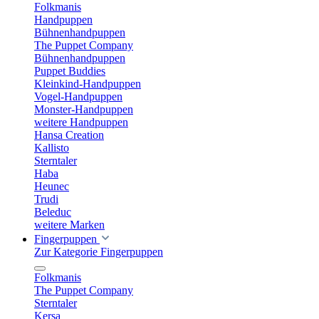
Folkmanis
Handpuppen
Bühnenhandpuppen
The Puppet Company
Bühnenhandpuppen
Puppet Buddies
Kleinkind-Handpuppen
Vogel-Handpuppen
Monster-Handpuppen
weitere Handpuppen
Hansa Creation
Kallisto
Sterntaler
Haba
Heunec
Trudi
Beleduc
weitere Marken
Fingerpuppen
Zur Kategorie Fingerpuppen
Folkmanis
The Puppet Company
Sterntaler
Kersa