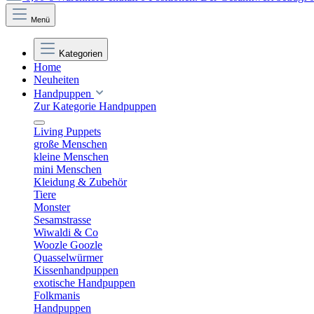
Menü
Kategorien
Home
Neuheiten
Handpuppen
Zur Kategorie Handpuppen
Living Puppets
große Menschen
kleine Menschen
mini Menschen
Kleidung & Zubehör
Tiere
Monster
Sesamstrasse
Wiwaldi & Co
Woozle Goozle
Quasselwürmer
Kissenhandpuppen
exotische Handpuppen
Folkmanis
Handpuppen