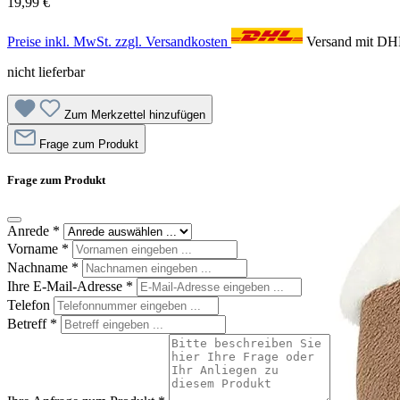
19,99 €
Preise inkl. MwSt. zzgl. Versandkosten
Versand mit D
nicht lieferbar
Zum Merkzettel hinzufügen
Frage zum Produkt
Frage zum Produkt
Anrede
*
Vorname
*
Nachname
*
Ihre E-Mail-Adresse
*
Telefon
Betreff
*