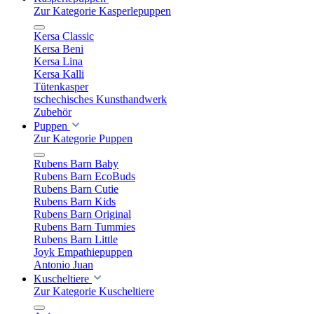
Zur Kategorie Kasperlepuppen
Kersa Classic
Kersa Beni
Kersa Lina
Kersa Kalli
Tütenkasper
tschechisches Kunsthandwerk
Zubehör
Puppen
Zur Kategorie Puppen
Rubens Barn Baby
Rubens Barn EcoBuds
Rubens Barn Cutie
Rubens Barn Kids
Rubens Barn Original
Rubens Barn Tummies
Rubens Barn Little
Joyk Empathiepuppen
Antonio Juan
Kuscheltiere
Zur Kategorie Kuscheltiere