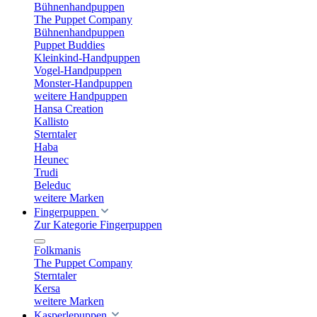
Bühnenhandpuppen
The Puppet Company
Bühnenhandpuppen
Puppet Buddies
Kleinkind-Handpuppen
Vogel-Handpuppen
Monster-Handpuppen
weitere Handpuppen
Hansa Creation
Kallisto
Sterntaler
Haba
Heunec
Trudi
Beleduc
weitere Marken
Fingerpuppen
Zur Kategorie Fingerpuppen
Folkmanis
The Puppet Company
Sterntaler
Kersa
weitere Marken
Kasperlepuppen