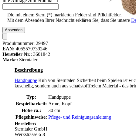
Ihre Anfrage zum Produkt
*
Die mit einem Stern (*) markierten Felder sind Pflichtfelder.
Mit dem Absenden Ihrer Nachricht erklären Sie, dass Sie unsere
Da
Absenden
Produktnummer:
29497
EAN:
4055579739246
Hersteller-Nr.:
3601842
Marke:
Sterntaler
Beschreibung
Handpuppe
Kuh von Sterntaler. Sicherheit beim Spielen ist w
kuschelig, sondern auch aus schadstofffreiem Material - das brin
Typ:
Handpuppe
Bespielbarkeit:
Arme, Kopf
Höhe ca.:
30 cm
Pflegehinweise:
Pflege- und Reinigungsanleitung
Hersteller:
Sterntaler GmbH
Werkstrasse 6-8