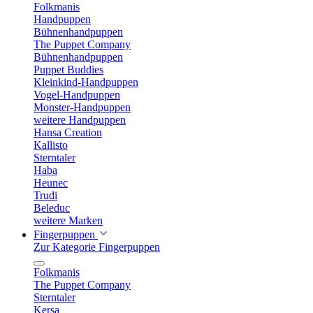
Folkmanis
Handpuppen
Bühnenhandpuppen
The Puppet Company
Bühnenhandpuppen
Puppet Buddies
Kleinkind-Handpuppen
Vogel-Handpuppen
Monster-Handpuppen
weitere Handpuppen
Hansa Creation
Kallisto
Sterntaler
Haba
Heunec
Trudi
Beleduc
weitere Marken
Fingerpuppen
Zur Kategorie Fingerpuppen
Folkmanis
The Puppet Company
Sterntaler
Kersa