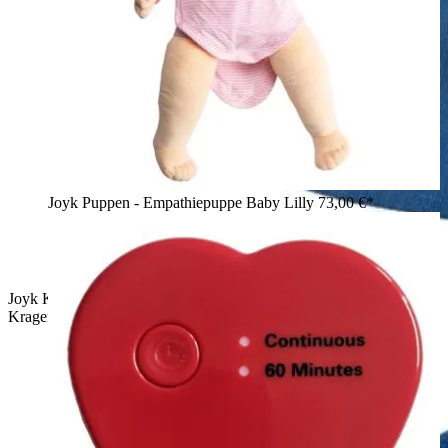
Joyk Puppen - Empathiepuppe Baby Lilly
73,00 €*
Joyk Kleiderset Wind & Wetter: rote Cordjacke mit gelbem
Kragen, weißes Shirt und blaue Cordhose