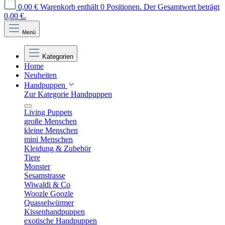
0,00 €
Warenkorb enthält 0 Positionen. Der Gesamtwert beträgt
0,00 €.
Menü
Kategorien
Home
Neuheiten
Handpuppen
Zur Kategorie Handpuppen
Living Puppets
große Menschen
kleine Menschen
mini Menschen
Kleidung & Zubehör
Tiere
Monster
Sesamstrasse
Wiwaldi & Co
Woozle Goozle
Quasselwürmer
Kissenhandpuppen
exotische Handpuppen