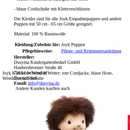
- blaue Cordschuhe mit Klettverschlüssen
Die Kleider sind für alle Joyk Empathiepuppen und andere
Puppen mit 50 cm - 65 cm Größe geeignet.
Material: 100 % Baumwolle
Kleidung/Zubehör für:
Joyk Puppen
Pflegehinweise:
Pflege- und Reinigungsanleitung
Hersteller:
Dusyma Kindergartenbedarf GmbH
Haubersbronner Straße 40
73614 Schorndorf
Joyk Kleiderset Wind & Wetter: rote Cordjacke, blaue Hose,
Deutschland
Wendehut und Schuhe
Email:
info@dusyma.de
Andere Kunden kauften auch