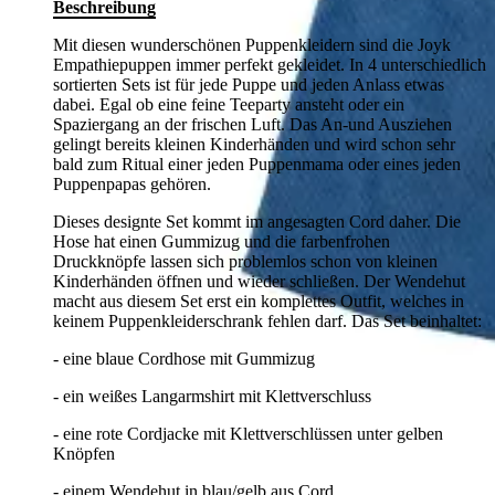
Beschreibung
Mit diesen wunderschönen Puppenkleidern sind die Joyk
Empathiepuppen immer perfekt gekleidet. In 4 unterschiedlich
sortierten Sets ist für jede Puppe und jeden Anlass etwas
dabei. Egal ob eine feine Teeparty ansteht oder ein
Spaziergang an der frischen Luft. Das An-und Ausziehen
gelingt bereits kleinen Kinderhänden und wird schon sehr
bald zum Ritual einer jeden Puppenmama oder eines jeden
Puppenpapas gehören.
Dieses designte Set kommt im angesagten Cord daher. Die
Hose hat einen Gummizug und die farbenfrohen
Druckknöpfe lassen sich problemlos schon von kleinen
Kinderhänden öffnen und wieder schließen. Der Wendehut
macht aus diesem Set erst ein komplettes Outfit, welches in
keinem Puppenkleiderschrank fehlen darf. Das Set beinhaltet:
- eine blaue Cordhose mit Gummizug
- ein weißes Langarmshirt mit Klettverschluss
- eine rote Cordjacke mit Klettverschlüssen unter gelben
Knöpfen
- einem Wendehut in blau/gelb aus Cord