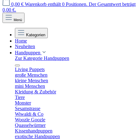
0,00 €
Warenkorb enthält 0 Positionen. Der Gesamtwert beträgt
0,00 €.
Menü
Kategorien
Home
Neuheiten
Handpuppen
Zur Kategorie Handpuppen
Living Puppets
große Menschen
kleine Menschen
mini Menschen
Kleidung & Zubehör
Tiere
Monster
Sesamstrasse
Wiwaldi & Co
Woozle Goozle
Quasselwürmer
Kissenhandpuppen
exotische Handpuppen