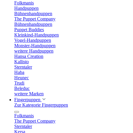
Folkmanis
Handpuppen
Bühnenhandpuppen
The Puppet Company
Bühnenhandpuppen
Puppet Buddies
Kleinkind-Handpuppen
Vogel-Handpuppen
Monster-Handpuppen
weitere Handpuppen
Hansa Creation
Kallisto
Sterntaler
Haba
Heunec
Trudi
Beleduc
weitere Marken
Fingerpuppen
Zur Kategorie Fingerpuppen
Folkmanis
The Puppet Company
Sterntaler
Kersa