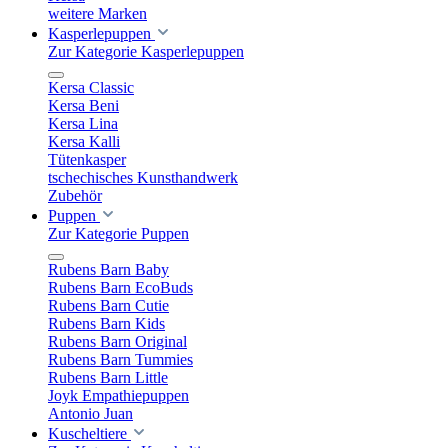
weitere Marken
Kasperlepuppen
Zur Kategorie Kasperlepuppen
Kersa Classic
Kersa Beni
Kersa Lina
Kersa Kalli
Tütenkasper
tschechisches Kunsthandwerk
Zubehör
Puppen
Zur Kategorie Puppen
Rubens Barn Baby
Rubens Barn EcoBuds
Rubens Barn Cutie
Rubens Barn Kids
Rubens Barn Original
Rubens Barn Tummies
Rubens Barn Little
Joyk Empathiepuppen
Antonio Juan
Kuscheltiere