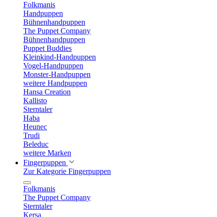
Folkmanis
Handpuppen
Bühnenhandpuppen
The Puppet Company
Bühnenhandpuppen
Puppet Buddies
Kleinkind-Handpuppen
Vogel-Handpuppen
Monster-Handpuppen
weitere Handpuppen
Hansa Creation
Kallisto
Sterntaler
Haba
Heunec
Trudi
Beleduc
weitere Marken
Fingerpuppen
Zur Kategorie Fingerpuppen
Folkmanis
The Puppet Company
Sterntaler
Kersa