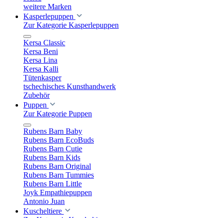
weitere Marken
Kasperlepuppen
Zur Kategorie Kasperlepuppen
Kersa Classic
Kersa Beni
Kersa Lina
Kersa Kalli
Tütenkasper
tschechisches Kunsthandwerk
Zubehör
Puppen
Zur Kategorie Puppen
Rubens Barn Baby
Rubens Barn EcoBuds
Rubens Barn Cutie
Rubens Barn Kids
Rubens Barn Original
Rubens Barn Tummies
Rubens Barn Little
Joyk Empathiepuppen
Antonio Juan
Kuscheltiere