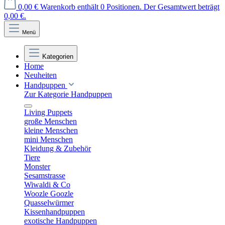
0,00 €
Warenkorb enthält 0 Positionen. Der Gesamtwert beträgt
0,00 €.
Menü
Kategorien
Home
Neuheiten
Handpuppen
Zur Kategorie Handpuppen
Living Puppets
große Menschen
kleine Menschen
mini Menschen
Kleidung & Zubehör
Tiere
Monster
Sesamstrasse
Wiwaldi & Co
Woozle Goozle
Quasselwürmer
Kissenhandpuppen
exotische Handpuppen