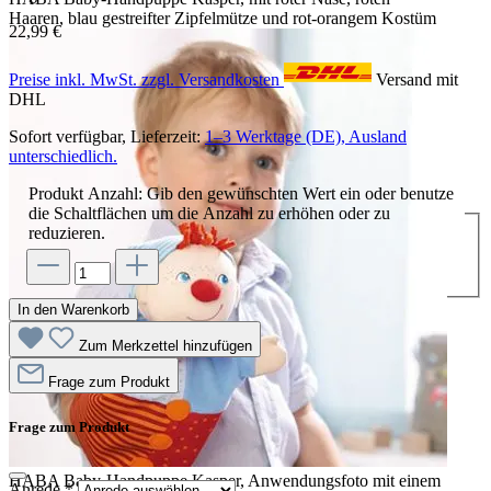
Haaren, blau gestreifter Zipfelmütze und rot-orangem Kostüm
22,99 €
Preise inkl. MwSt. zzgl. Versandkosten
Versand mit
DHL
Sofort verfügbar, Lieferzeit:
1–3 Werktage (DE), Ausland
unterschiedlich.
Produkt Anzahl: Gib den gewünschten Wert ein oder benutze
die Schaltflächen um die Anzahl zu erhöhen oder zu
reduzieren.
In den Warenkorb
Zum Merkzettel hinzufügen
Frage zum Produkt
Frage zum Produkt
HABA Baby-Handpuppe Kasper, Anwendungsfoto mit einem
Anrede
*