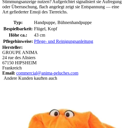
Stimmungsanzeige nutzen? Aufgerichtet signalisiert sie Aufregung
oder Überraschung, flach angelegt zeigt sie Entspannung — eine
Art gefiederter Emoji des Tierreichs.
Typ:
Handpuppe, Bühnenhandpuppe
Bespielbarkeit:
Flügel, Kopf
Höhe ca.:
43 cm
Pflegehinweise:
Pflege- und Reinigungsanleitung
Hersteller:
GROUPE ANIMA
24 rue des Alisiers
67150 HIPSHEIM
Frankreich
Email:
commercial@anima-peluches.com
Andere Kunden kauften auch