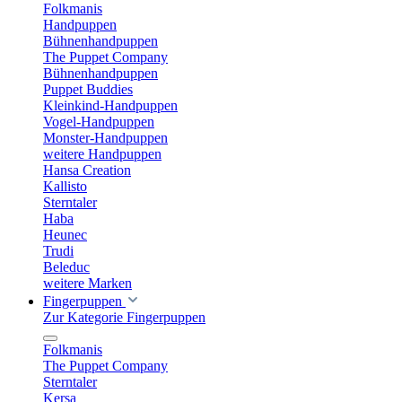
Folkmanis
Handpuppen
Bühnenhandpuppen
The Puppet Company
Bühnenhandpuppen
Puppet Buddies
Kleinkind-Handpuppen
Vogel-Handpuppen
Monster-Handpuppen
weitere Handpuppen
Hansa Creation
Kallisto
Sterntaler
Haba
Heunec
Trudi
Beleduc
weitere Marken
Fingerpuppen
Zur Kategorie Fingerpuppen
Folkmanis
The Puppet Company
Sterntaler
Kersa