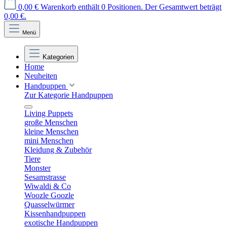
0,00 €
Warenkorb enthält 0 Positionen. Der Gesamtwert beträgt
0,00 €.
Menü
Kategorien
Home
Neuheiten
Handpuppen
Zur Kategorie Handpuppen
Living Puppets
große Menschen
kleine Menschen
mini Menschen
Kleidung & Zubehör
Tiere
Monster
Sesamstrasse
Wiwaldi & Co
Woozle Goozle
Quasselwürmer
Kissenhandpuppen
exotische Handpuppen