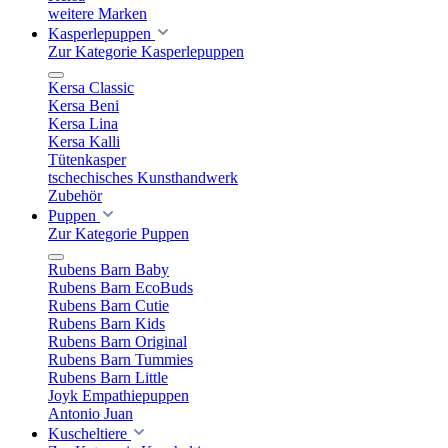
weitere Marken
Kasperlepuppen
Zur Kategorie Kasperlepuppen
Kersa Classic
Kersa Beni
Kersa Lina
Kersa Kalli
Tütenkasper
tschechisches Kunsthandwerk
Zubehör
Puppen
Zur Kategorie Puppen
Rubens Barn Baby
Rubens Barn EcoBuds
Rubens Barn Cutie
Rubens Barn Kids
Rubens Barn Original
Rubens Barn Tummies
Rubens Barn Little
Joyk Empathiepuppen
Antonio Juan
Kuscheltiere