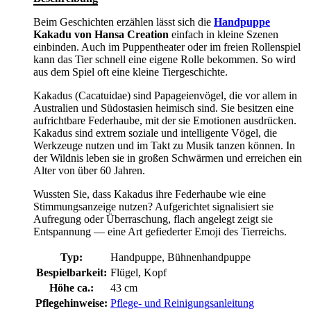
Beim Geschichten erzählen lässt sich die
Handpuppe
Kakadu von Hansa Creation
einfach in kleine Szenen
einbinden. Auch im Puppentheater oder im freien Rollenspiel
kann das Tier schnell eine eigene Rolle bekommen. So wird
aus dem Spiel oft eine kleine Tiergeschichte.
Kakadus (Cacatuidae) sind Papageienvögel, die vor allem in
Australien und Südostasien heimisch sind. Sie besitzen eine
aufrichtbare Federhaube, mit der sie Emotionen ausdrücken.
Kakadus sind extrem soziale und intelligente Vögel, die
Werkzeuge nutzen und im Takt zu Musik tanzen können. In
der Wildnis leben sie in großen Schwärmen und erreichen ein
Alter von über 60 Jahren.
Wussten Sie, dass Kakadus ihre Federhaube wie eine
Stimmungsanzeige nutzen? Aufgerichtet signalisiert sie
Aufregung oder Überraschung, flach angelegt zeigt sie
Entspannung — eine Art gefiederter Emoji des Tierreichs.
Typ:
Handpuppe, Bühnenhandpuppe
Bespielbarkeit:
Flügel, Kopf
Höhe ca.:
43 cm
Pflegehinweise:
Pflege- und Reinigungsanleitung