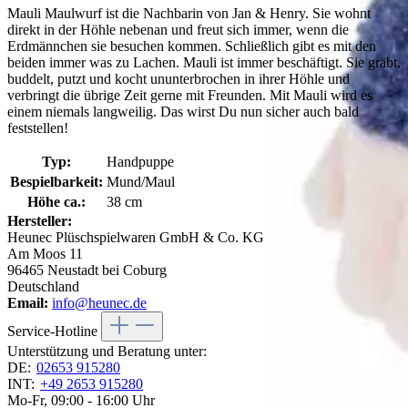
Mauli Maulwurf ist die Nachbarin von Jan & Henry. Sie wohnt
direkt in der Höhle nebenan und freut sich immer, wenn die
Erdmännchen sie besuchen kommen. Schließlich gibt es mit den
beiden immer was zu Lachen. Mauli ist immer beschäftigt. Sie gräbt,
buddelt, putzt und kocht ununterbrochen in ihrer Höhle und
verbringt die übrige Zeit gerne mit Freunden. Mit Mauli wird es
einem niemals langweilig. Das wirst Du nun sicher auch bald
feststellen!
Typ:
Handpuppe
Bespielbarkeit:
Mund/Maul
Höhe ca.:
38 cm
Hersteller:
Heunec Plüschspielwaren GmbH & Co. KG
Am Moos 11
96465 Neustadt bei Coburg
Deutschland
Email:
info@heunec.de
Service-Hotline
Unterstützung und Beratung unter:
DE:
02653 915280
INT:
+49 2653 915280
Mo-Fr, 09:00 - 16:00 Uhr