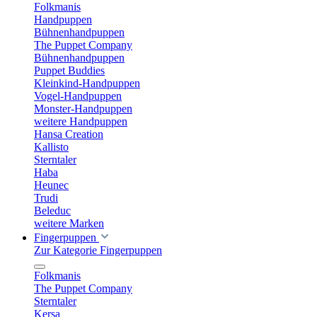
Folkmanis
Handpuppen
Bühnenhandpuppen
The Puppet Company
Bühnenhandpuppen
Puppet Buddies
Kleinkind-Handpuppen
Vogel-Handpuppen
Monster-Handpuppen
weitere Handpuppen
Hansa Creation
Kallisto
Sterntaler
Haba
Heunec
Trudi
Beleduc
weitere Marken
Fingerpuppen
Zur Kategorie Fingerpuppen
Folkmanis
The Puppet Company
Sterntaler
Kersa