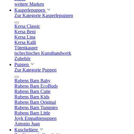
weitere Marken
Kasperlepuppen
Zur Kategorie Kasperlepuppen
Kersa Classic
Kersa Beni
Kersa Lina
Kersa Kalli
Tütenkasper
tschechisches Kunsthandwerk
Zubehör
Puppen
Zur Kategorie Puppen
Rubens Barn Baby
Rubens Barn EcoBuds
Rubens Barn Cutie
Rubens Barn Kids
Rubens Barn Original
Rubens Barn Tummies
Rubens Barn Little
Joyk Empathiepuppen
Antonio Juan
Kuscheltiere