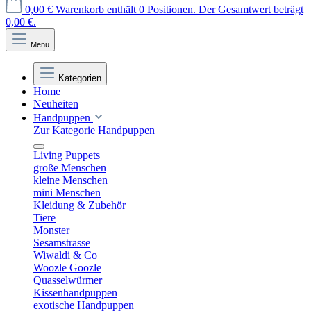
0,00 €
Warenkorb enthält 0 Positionen. Der Gesamtwert beträgt
0,00 €.
Menü
Kategorien
Home
Neuheiten
Handpuppen
Zur Kategorie Handpuppen
Living Puppets
große Menschen
kleine Menschen
mini Menschen
Kleidung & Zubehör
Tiere
Monster
Sesamstrasse
Wiwaldi & Co
Woozle Goozle
Quasselwürmer
Kissenhandpuppen
exotische Handpuppen