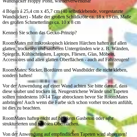
Wandsticker Hoppy Pond, wiederverwendbar
4 Bögen á 25,4 cm x 45,7 cm (40 selbstklebende, vorgestanzte
Wandsticker) - Maße der großen Schildkröte ca. 18 x 13 cm, Maße
des großen Schmetterlings ca. 10 x 8 cm
Kennen Sie schon das Gecko-Prinzip?
RoomMates mit mikroskopisch kleinen Härchen haften auf allen
glatten, trockenen und sauberen Untergründen wie z. B. Wänden,
Spiegeln, Kühlschränken, Laptops, Fliesen, Glas, Möbeln,
Accessoires und allen glatten Oberflächen - auch auf Fahrzeugen!
RoomMates: Sticker, Bordüren und Wandbilder die nicht kleben,
sondern haften!
Vor der Anwendung auf einer Wand achten Sie bitte darauf, dass
diese sauber und trocken ist. Neugestrichene Wände und Tapeten
sollten mindestens 10-14 Tage abtrocknen bevor Sie RoomMates
anbringen! Auch wenn die Farbe sich schon vorher trocken anfühlt,
ist dies zu beachten.
RoomMates haften nicht auf blankem Gasbeton oder sehr
strukturierten und porösen Oberflächen.
Von der Anwendung auf empfindlichen Tapeten wird abgeraten!