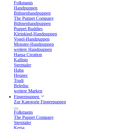
Folkmanis
Handpuppen
Bühnenhandpuppen
The Puppet Company
Bühnenhandpuppen
Puppet Buddies
Kleinkind-Handpuppen
Vogel-Handpuppen
Monster-Handpuppen
weitere Handpuppen
Hansa Creation
Kallisto
Sterntaler
Haba
Heunec
Trudi
Beleduc
weitere Marken
Fingerpuppen
Zur Kategorie Fingerpuppen
Folkmanis
The Puppet Company
Sterntaler
Kersa