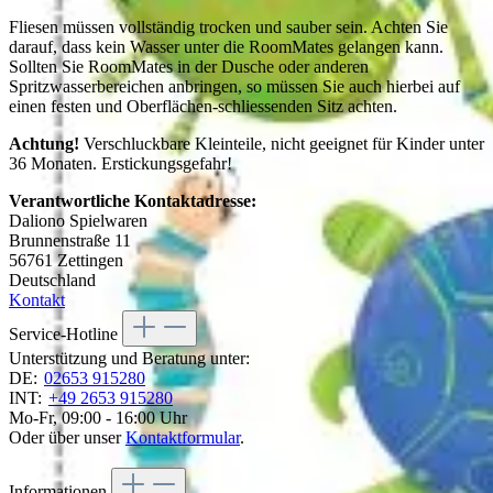
Fliesen müssen vollständig trocken und sauber sein. Achten Sie
darauf, dass kein Wasser unter die RoomMates gelangen kann.
Sollten Sie RoomMates in der Dusche oder anderen
Spritzwasserbereichen anbringen, so müssen Sie auch hierbei auf
einen festen und Oberflächen-schliessenden Sitz achten.
Achtung!
Verschluckbare Kleinteile, nicht geeignet für Kinder unter
36 Monaten. Erstickungsgefahr!
Verantwortliche Kontaktadresse:
Daliono Spielwaren
Brunnenstraße 11
56761 Zettingen
Deutschland
Kontakt
Service-Hotline
Unterstützung und Beratung unter:
DE:
02653 915280
INT:
+49 2653 915280
Mo-Fr, 09:00 - 16:00 Uhr
Oder über unser
Kontaktformular
.
Informationen