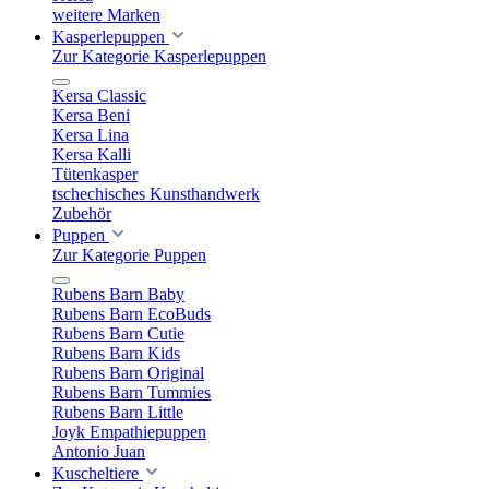
weitere Marken
Kasperlepuppen
Zur Kategorie Kasperlepuppen
Kersa Classic
Kersa Beni
Kersa Lina
Kersa Kalli
Tütenkasper
tschechisches Kunsthandwerk
Zubehör
Puppen
Zur Kategorie Puppen
Rubens Barn Baby
Rubens Barn EcoBuds
Rubens Barn Cutie
Rubens Barn Kids
Rubens Barn Original
Rubens Barn Tummies
Rubens Barn Little
Joyk Empathiepuppen
Antonio Juan
Kuscheltiere