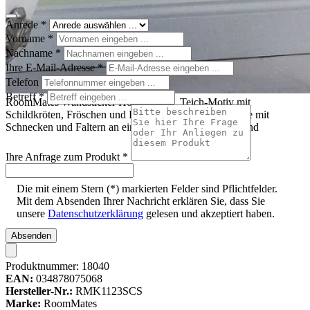
Anrede
*
Vorname
*
Nachname
*
Ihre E-Mail-Adresse
*
Telefon
Betreff
*
RoomMates Wandsticker Hoppy Pond, Teich-Motiv mit
Schildkröten, Fröschen und Libellen unter einer Bordüre mit
Schnecken und Faltern an einer grünen Badezimmerwand
Ihre Anfrage zum Produkt
*
Die mit einem Stern (*) markierten Felder sind Pflichtfelder.
Mit dem Absenden Ihrer Nachricht erklären Sie, dass Sie
unsere
Datenschutzerklärung
gelesen und akzeptiert haben.
Absenden
Produktnummer:
18040
EAN:
034878075068
Hersteller-Nr.:
RMK1123SCS
Marke:
RoomMates