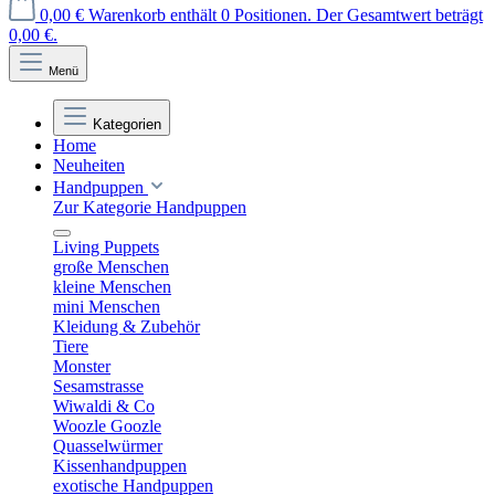
0,00 €
Warenkorb enthält 0 Positionen. Der Gesamtwert beträgt
0,00 €.
Menü
Kategorien
Home
Neuheiten
Handpuppen
Zur Kategorie Handpuppen
Living Puppets
große Menschen
kleine Menschen
mini Menschen
Kleidung & Zubehör
Tiere
Monster
Sesamstrasse
Wiwaldi & Co
Woozle Goozle
Quasselwürmer
Kissenhandpuppen
exotische Handpuppen