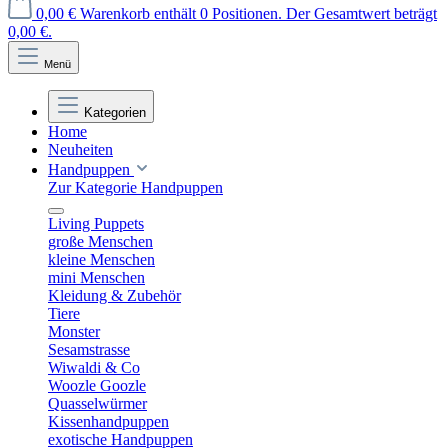
0,00 €
Warenkorb enthält 0 Positionen. Der Gesamtwert beträgt
0,00 €.
Menü
Kategorien
Home
Neuheiten
Handpuppen
Zur Kategorie Handpuppen
Living Puppets
große Menschen
kleine Menschen
mini Menschen
Kleidung & Zubehör
Tiere
Monster
Sesamstrasse
Wiwaldi & Co
Woozle Goozle
Quasselwürmer
Kissenhandpuppen
exotische Handpuppen