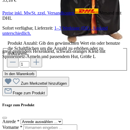
35,18 €
Preise inkl. MwSt. zzgl. Versandkosten
Versand mit
DHL
Sofort verfügbar, Lieferzeit:
1–3 Werktage (DE), Ausland
unterschiedlich.
Produkt Anzahl: Gib den gewünschten Wert ein oder benutze
die Schaltflächen um die Anzahl zu erhöhen oder zu
great-pretenders Hexenkleid, schwarz-oranges Kleid mit
reduzieren.
Spinnennetz-Ärmeln und passendem Hut, Größe L
In den Warenkorb
Zum Merkzettel hinzufügen
Frage zum Produkt
Frage zum Produkt
Anrede
*
Vorname
*