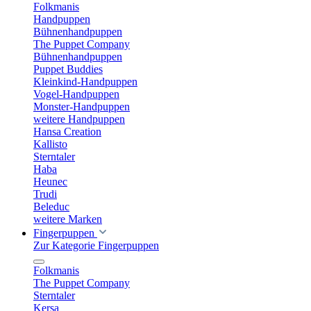
Folkmanis
Handpuppen
Bühnenhandpuppen
The Puppet Company
Bühnenhandpuppen
Puppet Buddies
Kleinkind-Handpuppen
Vogel-Handpuppen
Monster-Handpuppen
weitere Handpuppen
Hansa Creation
Kallisto
Sterntaler
Haba
Heunec
Trudi
Beleduc
weitere Marken
Fingerpuppen
Zur Kategorie Fingerpuppen
Folkmanis
The Puppet Company
Sterntaler
Kersa