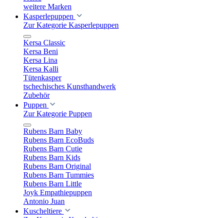
weitere Marken
Kasperlepuppen
Zur Kategorie Kasperlepuppen
Kersa Classic
Kersa Beni
Kersa Lina
Kersa Kalli
Tütenkasper
tschechisches Kunsthandwerk
Zubehör
Puppen
Zur Kategorie Puppen
Rubens Barn Baby
Rubens Barn EcoBuds
Rubens Barn Cutie
Rubens Barn Kids
Rubens Barn Original
Rubens Barn Tummies
Rubens Barn Little
Joyk Empathiepuppen
Antonio Juan
Kuscheltiere