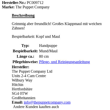
Hersteller-Nr.:
PC009712
Marke:
The Puppet Company
Beschreibung
Grimmig aber freundlich! Großes Klappmaul mit weichen
Zähnen!
Bespielbarkeit: Kopf und Maul
Typ:
Handpuppe
Bespielbarkeit:
Mund/Maul
Länge ca.:
80 cm
Pflegehinweise:
Pflege- und Reinigungsanleitung
Hersteller:
The Puppet Company Ltd
Units 2-4 Cam Centre
Wilbury Way
Hitchin
Hertfordshire
SG4 0TW
Großbritannien
Email:
info@thepuppetcompany.com
Andere Kunden kauften auch