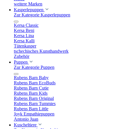
weitere Marken
Kasperlepuppen
Zur Kategorie Kasperlepuppen
Kersa Classic
Kersa Beni
Kersa Lina
Kersa Kalli
Tütenkasper
tschechisches Kunsthandwerk
Zubehör
Puppen
Zur Kategorie Puppen
Rubens Barn Baby
Rubens Barn EcoBuds
Rubens Barn Cutie
Rubens Barn Kids
Rubens Barn Original
Rubens Barn Tummies
Rubens Barn Little
Joyk Empathiepuppen
Antonio Juan
Kuscheltiere