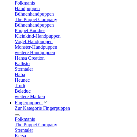
Folkmanis
Handpuppen
Bühnenhandpuppen
The Puppet Company
Bühnenhandpuppen
Puppet Buddies
Kleinkind-Handpuppen
Vogel-Handpuppen
Monster-Handpuppen
weitere Handpuppen
Hansa Creation
Kallisto
Sterntaler
Haba
Heunec
Trudi
Beleduc
weitere Marken
Fingerpuppen
Zur Kategorie Fingerpuppen
Folkmanis
The Puppet Company
Sterntaler
Kersa