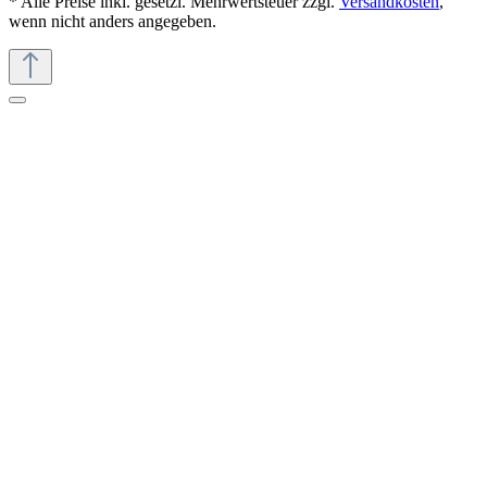
* Alle Preise inkl. gesetzl. Mehrwertsteuer zzgl.
Versandkosten
,
wenn nicht anders angegeben.