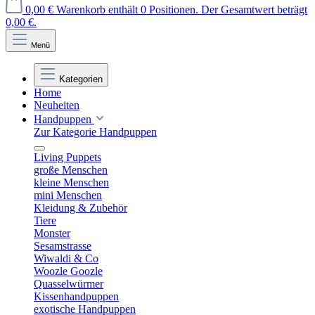
0,00 €
Warenkorb enthält 0 Positionen. Der Gesamtwert beträgt
0,00 €.
Menü
Kategorien
Home
Neuheiten
Handpuppen
Zur Kategorie Handpuppen
Living Puppets
große Menschen
kleine Menschen
mini Menschen
Kleidung & Zubehör
Tiere
Monster
Sesamstrasse
Wiwaldi & Co
Woozle Goozle
Quasselwürmer
Kissenhandpuppen
exotische Handpuppen