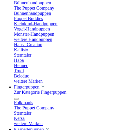
Bühnenhandpuppen
The Puppet Company
Bühnenhandpuppen
Puppet Buddies
Kleinkind-Handpuppen
Vogel-Handpuppen
Monster-Handpuppen
weitere Handpuppen
Hansa Creation
Kallisto
Sterntaler
Haba
Heunec
Trudi
Beleduc
weitere Marken
Fingerpuppen
Zur Kategorie Fingerpuppen
Folkmanis
The Puppet Company
Sterntaler
Kersa
weitere Marken
Kasperlepuppen