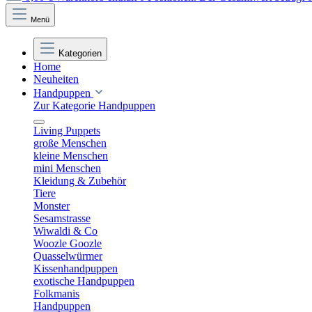
Menü
Kategorien
Home
Neuheiten
Handpuppen
Zur Kategorie Handpuppen
Living Puppets
große Menschen
kleine Menschen
mini Menschen
Kleidung & Zubehör
Tiere
Monster
Sesamstrasse
Wiwaldi & Co
Woozle Goozle
Quasselwürmer
Kissenhandpuppen
exotische Handpuppen
Folkmanis
Handpuppen