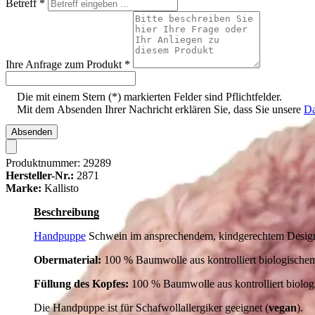
Betreff
*
Ihre Anfrage zum Produkt
*
Die mit einem Stern (*) markierten Felder sind Pflichtfelder.
Mit dem Absenden Ihrer Nachricht erklären Sie, dass Sie unsere
Da
Absenden
Produktnummer:
29289
Hersteller-Nr.:
2871
Marke:
Kallisto
Beschreibung
Handpuppe
Schwein im ansprechendem, kindgerechtem Design, 
Obermaterial:
100 % Baumwolle aus kontrolliert biologisch
Füllung des Kopfes:
100 % Baumwolle aus kontrolliert biolo
Die Handpuppe ist für Schafwollallergiker geeignet (
vegan
).