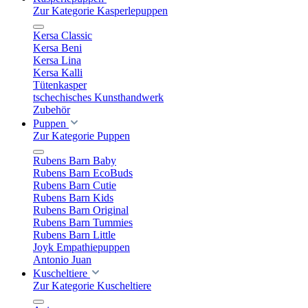
Zur Kategorie Kasperlepuppen
Kersa Classic
Kersa Beni
Kersa Lina
Kersa Kalli
Tütenkasper
tschechisches Kunsthandwerk
Zubehör
Puppen
Zur Kategorie Puppen
Rubens Barn Baby
Rubens Barn EcoBuds
Rubens Barn Cutie
Rubens Barn Kids
Rubens Barn Original
Rubens Barn Tummies
Rubens Barn Little
Joyk Empathiepuppen
Antonio Juan
Kuscheltiere
Zur Kategorie Kuscheltiere