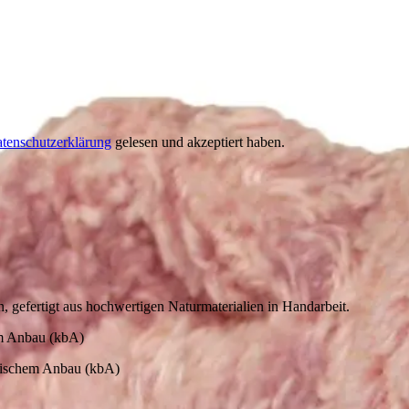
tenschutzerklärung
gelesen und akzeptiert haben.
gefertigt aus hochwertigen Naturmaterialien in Handarbeit.
em Anbau (kbA)
gischem Anbau (kbA)