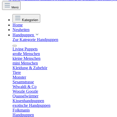
Menü
Kategorien
Home
Neuheiten
Handpuppen
Zur Kategorie Handpuppen
Living Puppets
große Menschen
kleine Menschen
mini Menschen
Kleidung & Zubehör
Tiere
Monster
Sesamstrasse
Wiwaldi & Co
Woozle Goozle
Quasselwürmer
Kissenhandpuppen
exotische Handpuppen
Folkmanis
Handpuppen