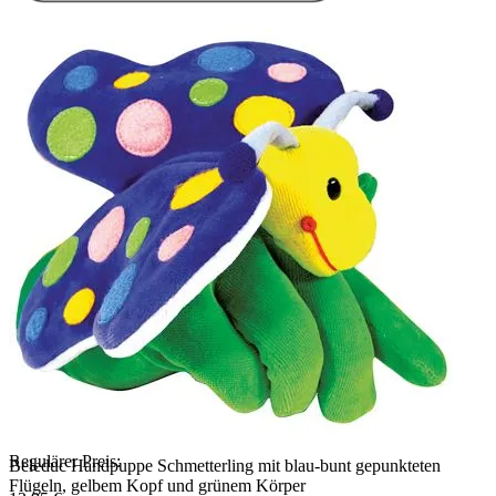
Regulärer Preis:
Beleduc Handpuppe Schmetterling mit blau-bunt gepunkteten
Flügeln, gelbem Kopf und grünem Körper