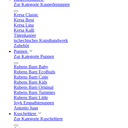
Zur Kategorie Kasperlepuppen
Kersa Classic
Kersa Beni
Kersa Lina
Kersa Kalli
Tütenkasper
tschechisches Kunsthandwerk
Zubehör
Puppen
Zur Kategorie Puppen
Rubens Barn Baby
Rubens Barn EcoBuds
Rubens Barn Cutie
Rubens Barn Kids
Rubens Barn Original
Rubens Barn Tummies
Rubens Barn Little
Joyk Empathiepuppen
Antonio Juan
Kuscheltiere
Zur Kategorie Kuscheltiere