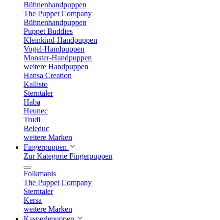
Bühnenhandpuppen
The Puppet Company
Bühnenhandpuppen
Puppet Buddies
Kleinkind-Handpuppen
Vogel-Handpuppen
Monster-Handpuppen
weitere Handpuppen
Hansa Creation
Kallisto
Sterntaler
Haba
Heunec
Trudi
Beleduc
weitere Marken
Fingerpuppen
Zur Kategorie Fingerpuppen
Folkmanis
The Puppet Company
Sterntaler
Kersa
weitere Marken
Kasperlepuppen