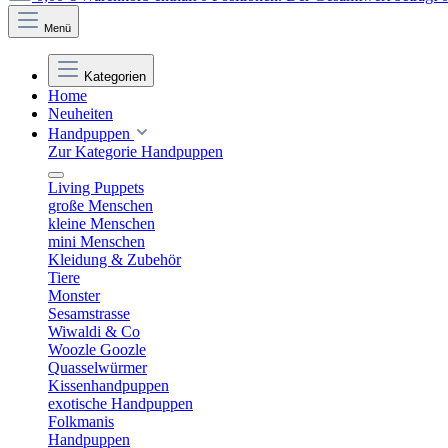
Menü
Kategorien
Home
Neuheiten
Handpuppen
Zur Kategorie Handpuppen
Living Puppets
große Menschen
kleine Menschen
mini Menschen
Kleidung & Zubehör
Tiere
Monster
Sesamstrasse
Wiwaldi & Co
Woozle Goozle
Quasselwürmer
Kissenhandpuppen
exotische Handpuppen
Folkmanis
Handpuppen