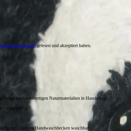
tenschutzerklärung
gelesen und akzeptiert haben.
fertigt aus hochwertigen Naturmaterialien in Handarbeit.
em Anbau (kbA)
aschgang), oder im Handwaschbecken waschbar.