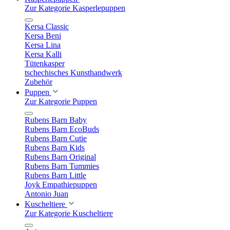
Zur Kategorie Kasperlepuppen
Kersa Classic
Kersa Beni
Kersa Lina
Kersa Kalli
Tütenkasper
tschechisches Kunsthandwerk
Zubehör
Puppen
Zur Kategorie Puppen
Rubens Barn Baby
Rubens Barn EcoBuds
Rubens Barn Cutie
Rubens Barn Kids
Rubens Barn Original
Rubens Barn Tummies
Rubens Barn Little
Joyk Empathiepuppen
Antonio Juan
Kuscheltiere
Zur Kategorie Kuscheltiere