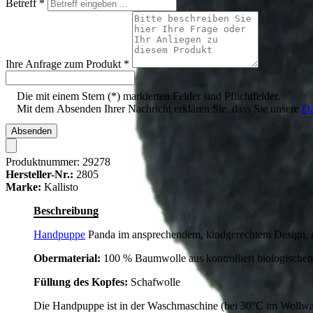
Betreff
*
Ihre Anfrage zum Produkt
*
Die mit einem Stern (*) markierten Felder sind Pflichtfelder.
Mit dem Absenden Ihrer Nachricht erklären Sie, dass Sie unsere
Da
Absenden
Produktnummer:
29278
Hersteller-Nr.:
2805
Marke:
Kallisto
Beschreibung
Handpuppe
Panda im ansprechendem, kindgerechtem Design, ge
Obermaterial:
100 % Baumwolle aus kontrolliert biologisch
Füllung des Kopfes:
Schafwolle
Die Handpuppe ist in der Waschmaschine (bei 30°C im Wollw