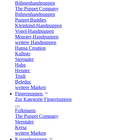
Bühnenhandpuppen
The Puppet Company
Bühnenhandpuppen
Puppet Buddies
Kleinkind-Handpuppen
Vogel-Handpuppen
Monster-Handpuppen
weitere Handpuppen
Hansa Creation
Kallisto
Sterntaler
Haba
Heunec
Trudi
Beleduc
weitere Marken
Fingerpuppen
Zur Kategorie Fingerpuppen
Folkmanis
The Puppet Company
Sterntaler
Kersa
weitere Marken
Kasperlepuppen