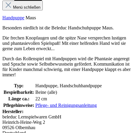
Menü schließen
Handpuppe
Maus
Besonders niedlich ist die Beleduc Handschuhpuppe Maus.
Die frechen Knopfaugen und die spitze Nase versprechen lustigen
und phantasievollen Spielspaß! Mit einer helfenden Hand wird sie
gerne zum Leben erweckt...
Durch das Rollenspiel mit Handpuppen wird die Phantasie angeregt
und Sprache sowie Selbstbewusstsein gefördert. Kommunikation ist
für Kinder manchmal schwierig, mit einer Handpuppe klappt es aber
immer!
Typ:
Handpuppe, Handschuhhandpuppe
Bespielbarkeit:
Beine (alle)
Länge ca.:
22 cm
Pflegehinweise:
Pflege- und Reinigungsanleitung
Hersteller:
beleduc Lernspielwaren GmbH
Heinrich-Heine-Weg 2
09526 Olbernhau
Deutschland