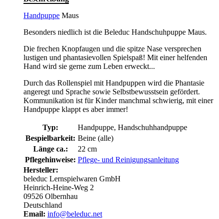
Handpuppe
Maus
Besonders niedlich ist die Beleduc Handschuhpuppe Maus.
Die frechen Knopfaugen und die spitze Nase versprechen
lustigen und phantasievollen Spielspaß! Mit einer helfenden
Hand wird sie gerne zum Leben erweckt...
Durch das Rollenspiel mit Handpuppen wird die Phantasie
angeregt und Sprache sowie Selbstbewusstsein gefördert.
Kommunikation ist für Kinder manchmal schwierig, mit einer
Handpuppe klappt es aber immer!
Typ:
Handpuppe, Handschuhhandpuppe
Bespielbarkeit:
Beine (alle)
Länge ca.:
22 cm
Pflegehinweise:
Pflege- und Reinigungsanleitung
Hersteller:
beleduc Lernspielwaren GmbH
Heinrich-Heine-Weg 2
09526 Olbernhau
Deutschland
Email:
info@beleduc.net