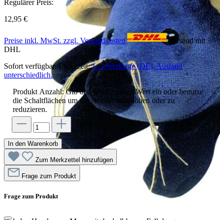
Regulärer Preis:
12,95 €
Preise inkl. MwSt. zzgl. Versandkosten
Versand mit
DHL
Sofort verfügbar, Lieferzeit:
1–3 Werktage (DE), Ausland
unterschiedlich.
Produkt Anzahl: Gib den gewünschten Wert ein oder benutze
die Schaltflächen um die Anzahl zu erhöhen oder zu
reduzieren.
In den Warenkorb
Zum Merkzettel hinzufügen
Frage zum Produkt
Frage zum Produkt