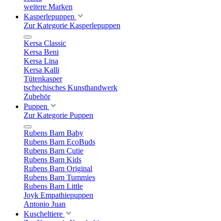
weitere Marken
Kasperlepuppen
Zur Kategorie Kasperlepuppen
Kersa Classic
Kersa Beni
Kersa Lina
Kersa Kalli
Tütenkasper
tschechisches Kunsthandwerk
Zubehör
Puppen
Zur Kategorie Puppen
Rubens Barn Baby
Rubens Barn EcoBuds
Rubens Barn Cutie
Rubens Barn Kids
Rubens Barn Original
Rubens Barn Tummies
Rubens Barn Little
Joyk Empathiepuppen
Antonio Juan
Kuscheltiere