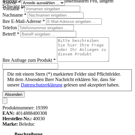
Beleduc Handpuppe Maus mit dunkelblauem Fell, langem
Anrede
*
Schwanz und Barthaaren
Vorname
*
Nachname
*
Ihre E-Mail-Adresse
*
Telefon
Betreff
*
Ihre Anfrage zum Produkt
*
Die mit einem Stern (*) markierten Felder sind Pflichtfelder.
Mit dem Absenden Ihrer Nachricht erklären Sie, dass Sie
unsere
Datenschutzerklärung
gelesen und akzeptiert haben.
Absenden
Produktnummer:
19399
EAN:
4014888400308
Hersteller-Nr.:
40030
Marke:
Beleduc
Beschreibung