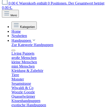
0,00 €
Warenkorb enthält 0 Positionen. Der Gesamtwert beträgt
0,00 €.
Menü
Kategorien
Home
Neuheiten
Handpuppen
Zur Kategorie Handpuppen
Living Puppets
große Menschen
kleine Menschen
mini Menschen
Kleidung & Zubehör
Tiere
Monster
Sesamstrasse
Wiwaldi & Co
Woozle Goozle
Quasselwürmer
Kissenhandpuppen
exotische Handpuppen