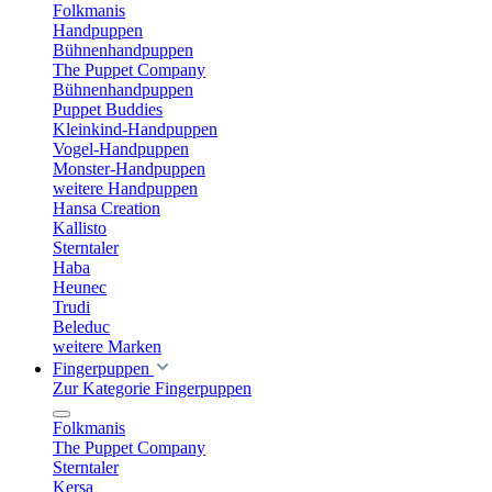
Folkmanis
Handpuppen
Bühnenhandpuppen
The Puppet Company
Bühnenhandpuppen
Puppet Buddies
Kleinkind-Handpuppen
Vogel-Handpuppen
Monster-Handpuppen
weitere Handpuppen
Hansa Creation
Kallisto
Sterntaler
Haba
Heunec
Trudi
Beleduc
weitere Marken
Fingerpuppen
Zur Kategorie Fingerpuppen
Folkmanis
The Puppet Company
Sterntaler
Kersa