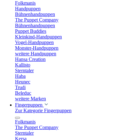
Folkmanis
Handpuppen
Bühnenhandpuppen
The Puppet Company
Bühnenhandpuppen
Puppet Buddies
Kleinkind-Handpuppen
Vogel-Handpuppen
Monster-Handpuppen
weitere Handpuppen
Hansa Creation
Kallisto
Sterntaler
Haba
Heunec
Trudi
Beleduc
weitere Marken
Fingerpuppen
Zur Kategorie Fingerpuppen
Folkmanis
The Puppet Company
Sterntaler
Kersa