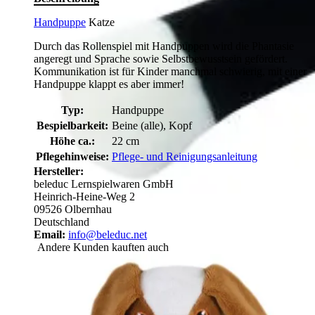
Handpuppe
Katze
Durch das Rollenspiel mit Handpuppen wird die Phantasie
angeregt und Sprache sowie Selbstbewusstsein gefördert.
Kommunikation ist für Kinder manchmal schwierig, mit einer
Handpuppe klappt es aber immer!
Typ:
Handpuppe
Bespielbarkeit:
Beine (alle), Kopf
Höhe ca.:
22 cm
Pflegehinweise:
Pflege- und Reinigungsanleitung
Hersteller:
beleduc Lernspielwaren GmbH
Heinrich-Heine-Weg 2
09526 Olbernhau
Deutschland
Email:
info@beleduc.net
Andere Kunden kauften auch