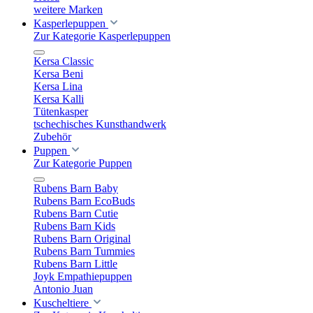
weitere Marken
Kasperlepuppen
Zur Kategorie Kasperlepuppen
Kersa Classic
Kersa Beni
Kersa Lina
Kersa Kalli
Tütenkasper
tschechisches Kunsthandwerk
Zubehör
Puppen
Zur Kategorie Puppen
Rubens Barn Baby
Rubens Barn EcoBuds
Rubens Barn Cutie
Rubens Barn Kids
Rubens Barn Original
Rubens Barn Tummies
Rubens Barn Little
Joyk Empathiepuppen
Antonio Juan
Kuscheltiere