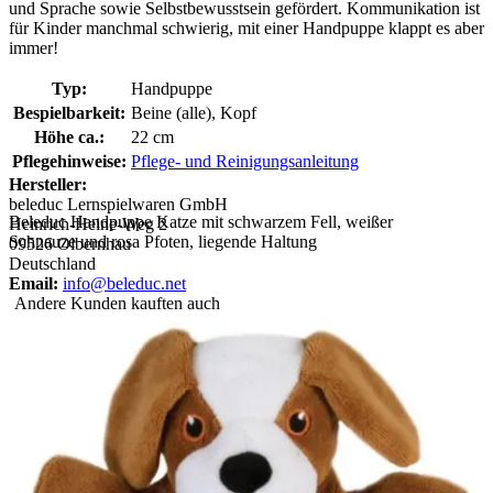
und Sprache sowie Selbstbewusstsein gefördert. Kommunikation ist
für Kinder manchmal schwierig, mit einer Handpuppe klappt es aber
immer!
Typ:
Handpuppe
Bespielbarkeit:
Beine (alle), Kopf
Höhe ca.:
22 cm
Pflegehinweise:
Pflege- und Reinigungsanleitung
Hersteller:
beleduc Lernspielwaren GmbH
Beleduc Handpuppe Katze mit schwarzem Fell, weißer
Heinrich-Heine-Weg 2
Schnauze und rosa Pfoten, liegende Haltung
09526 Olbernhau
Deutschland
Email:
info@beleduc.net
Andere Kunden kauften auch