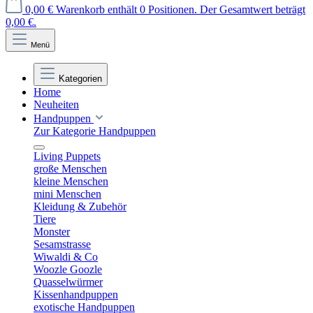
0,00 €
Warenkorb enthält 0 Positionen. Der Gesamtwert beträgt
0,00 €.
Menü
Kategorien
Home
Neuheiten
Handpuppen
Zur Kategorie Handpuppen
Living Puppets
große Menschen
kleine Menschen
mini Menschen
Kleidung & Zubehör
Tiere
Monster
Sesamstrasse
Wiwaldi & Co
Woozle Goozle
Quasselwürmer
Kissenhandpuppen
exotische Handpuppen