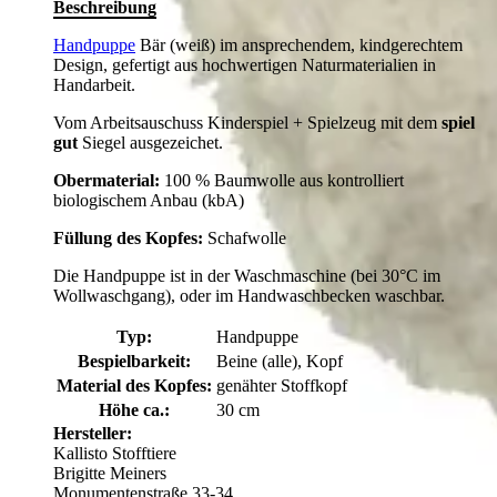
Beschreibung
Handpuppe
Bär (weiß) im ansprechendem, kindgerechtem
Design, gefertigt aus hochwertigen Naturmaterialien in
Handarbeit.
Vom Arbeitsauschuss Kinderspiel + Spielzeug mit dem
spiel
gut
Siegel ausgezeichet.
Obermaterial:
100 % Baumwolle aus kontrolliert
biologischem Anbau (kbA)
Füllung des Kopfes:
Schafwolle
Die Handpuppe ist in der Waschmaschine (bei 30°C im
Wollwaschgang), oder im Handwaschbecken waschbar.
Typ:
Handpuppe
Bespielbarkeit:
Beine (alle), Kopf
Material des Kopfes:
genähter Stoffkopf
Höhe ca.:
30 cm
Hersteller:
Kallisto Stofftiere
Brigitte Meiners
Monumentenstraße 33-34