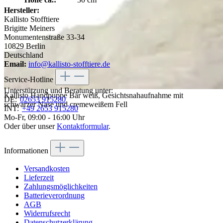
Hersteller:
Kallisto Stofftiere
Brigitte Meiners
Monumentenstraße 33-34
10829 Berlin
Deutschland
Email:
info@kallisto-stofftiere.de
Service-Hotline
Unterstützung und Beratung unter:
Kallisto Handpuppe Bär weiß, Gesichtsnahaufnahme mit
DE:
02653 915280
schwarzer Nase und cremeweißem Fell
INT:
+49 2653 915280
Mo-Fr, 09:00 - 16:00 Uhr
Oder über unser
Kontaktformular
.
Informationen
Versandkosten
Lieferzeit
Zahlungsmöglichkeiten
Batterieverordnung
AGB
Widerrufsrecht
Datenschutzerklärung