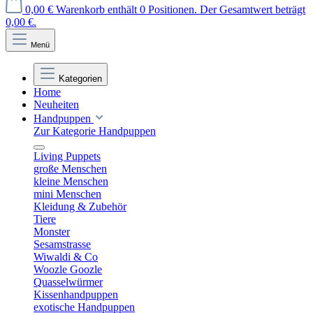
0,00 €
Warenkorb enthält 0 Positionen. Der Gesamtwert beträgt
0,00 €.
Menü
Kategorien
Home
Neuheiten
Handpuppen
Zur Kategorie Handpuppen
Living Puppets
große Menschen
kleine Menschen
mini Menschen
Kleidung & Zubehör
Tiere
Monster
Sesamstrasse
Wiwaldi & Co
Woozle Goozle
Quasselwürmer
Kissenhandpuppen
exotische Handpuppen