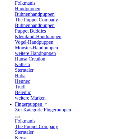
Folkmanis
Handpuppen
Bühnenhandpuppen
The Puppet Company
Bühnenhandpuppen
Puppet Buddies
Kleinkind-Handpuppen
Vogel-Handpuppen
Monster-Handpuppen
weitere Handpuppen
Hansa Creation
Kallisto
Sterntaler
Haba
Heunec
Trudi
Beleduc
weitere Marken
Fingerpuppen
Zur Kategorie Fingerpuppen
Folkmanis
The Puppet Company
Sterntaler
Kersa