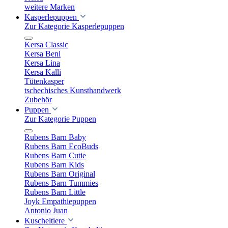
weitere Marken
Kasperlepuppen
Zur Kategorie Kasperlepuppen
Kersa Classic
Kersa Beni
Kersa Lina
Kersa Kalli
Tütenkasper
tschechisches Kunsthandwerk
Zubehör
Puppen
Zur Kategorie Puppen
Rubens Barn Baby
Rubens Barn EcoBuds
Rubens Barn Cutie
Rubens Barn Kids
Rubens Barn Original
Rubens Barn Tummies
Rubens Barn Little
Joyk Empathiepuppen
Antonio Juan
Kuscheltiere