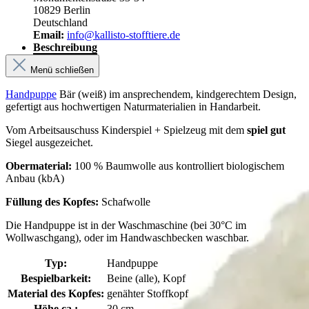
10829 Berlin
Deutschland
Email:
info@kallisto-stofftiere.de
Beschreibung
Menü schließen
Handpuppe
Bär (weiß) im ansprechendem, kindgerechtem Design,
gefertigt aus hochwertigen Naturmaterialien in Handarbeit.
Vom Arbeitsauschuss Kinderspiel + Spielzeug mit dem
spiel gut
Siegel ausgezeichet.
Obermaterial:
100 % Baumwolle aus kontrolliert biologischem
Anbau (kbA)
Füllung des Kopfes:
Schafwolle
Die Handpuppe ist in der Waschmaschine (bei 30°C im
Wollwaschgang), oder im Handwaschbecken waschbar.
Typ:
Handpuppe
Bespielbarkeit:
Beine (alle), Kopf
Material des Kopfes:
genähter Stoffkopf
Höhe ca.:
30 cm