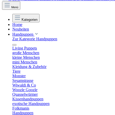
Menü
Kategorien
Home
Neuheiten
Handpuppen
Zur Kategorie Handpuppen
Living Puppets
große Menschen
kleine Menschen
mini Menschen
Kleidung & Zubehör
Tiere
Monster
Sesamstrasse
Wiwaldi & Co
Woozle Goozle
Quasselwürmer
Kissenhandpuppen
exotische Handpuppen
Folkmanis
Handpuppen