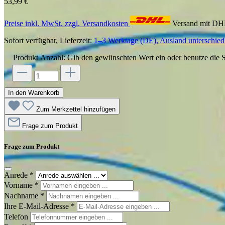
53,99 €
Preise inkl. MwSt. zzgl. Versandkosten
Versand mit D
Sofort verfügbar, Lieferzeit:
1–3 Werktage (DE), Ausland unterschiedl
Produkt Anzahl: Gib den gewünschten Wert ein oder benutze die S
In den Warenkorb
Zum Merkzettel hinzufügen
Frage zum Produkt
Frage zum Produkt
Anrede
*
Vorname
*
Nachname
*
Ihre E-Mail-Adresse
*
Telefon