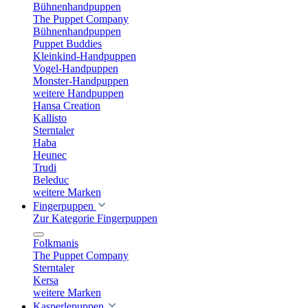
Bühnenhandpuppen
The Puppet Company
Bühnenhandpuppen
Puppet Buddies
Kleinkind-Handpuppen
Vogel-Handpuppen
Monster-Handpuppen
weitere Handpuppen
Hansa Creation
Kallisto
Sterntaler
Haba
Heunec
Trudi
Beleduc
weitere Marken
Fingerpuppen
Zur Kategorie Fingerpuppen
Folkmanis
The Puppet Company
Sterntaler
Kersa
weitere Marken
Kasperlepuppen