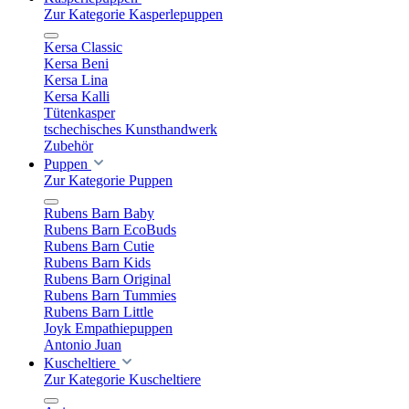
Zur Kategorie Kasperlepuppen
Kersa Classic
Kersa Beni
Kersa Lina
Kersa Kalli
Tütenkasper
tschechisches Kunsthandwerk
Zubehör
Puppen
Zur Kategorie Puppen
Rubens Barn Baby
Rubens Barn EcoBuds
Rubens Barn Cutie
Rubens Barn Kids
Rubens Barn Original
Rubens Barn Tummies
Rubens Barn Little
Joyk Empathiepuppen
Antonio Juan
Kuscheltiere
Zur Kategorie Kuscheltiere