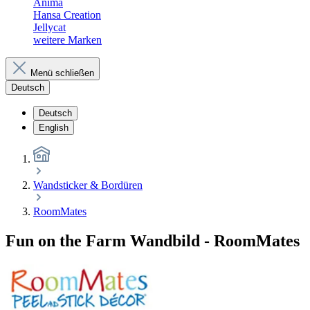
Anima
Hansa Creation
Jellycat
weitere Marken
Menü schließen
Deutsch
Deutsch
English
Wandsticker & Bordüren
RoomMates
Fun on the Farm Wandbild - RoomMates