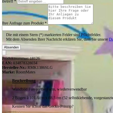
Betreff
*
Ihre Anfrage zum Produkt
*
Die mit einem Stern (*) markierten Felder sind Pflichtfelder.
Mit dem Absenden Ihrer Nachricht erklären Sie, dass Sie unsere
Da
Absenden
Produktnummer:
18126
EAN:
034878328034
Hersteller-Nr.:
RMK1386SLG
Marke:
RoomMates
Beschreibung
Wandbild Fun on the Farm, wiederverwendbar
2 Bögen à 101,6 cm x 68,5 cm (52 selbstklebende, vorgestanzt
Kennen Sie schon das Gecko-Prinzip?