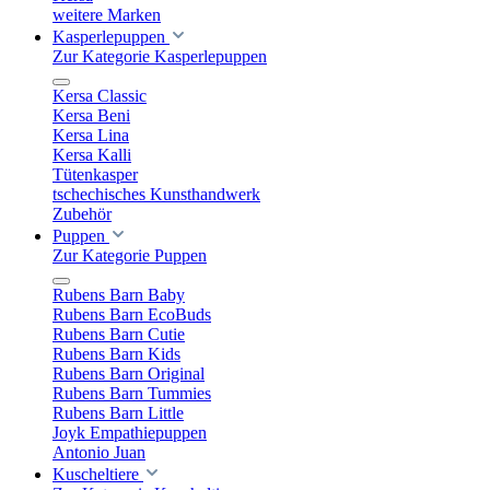
weitere Marken
Kasperlepuppen
Zur Kategorie Kasperlepuppen
Kersa Classic
Kersa Beni
Kersa Lina
Kersa Kalli
Tütenkasper
tschechisches Kunsthandwerk
Zubehör
Puppen
Zur Kategorie Puppen
Rubens Barn Baby
Rubens Barn EcoBuds
Rubens Barn Cutie
Rubens Barn Kids
Rubens Barn Original
Rubens Barn Tummies
Rubens Barn Little
Joyk Empathiepuppen
Antonio Juan
Kuscheltiere