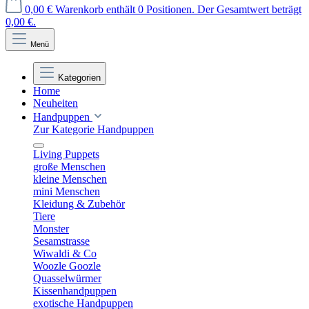
0,00 €
Warenkorb enthält 0 Positionen. Der Gesamtwert beträgt
0,00 €.
Menü
Kategorien
Home
Neuheiten
Handpuppen
Zur Kategorie Handpuppen
Living Puppets
große Menschen
kleine Menschen
mini Menschen
Kleidung & Zubehör
Tiere
Monster
Sesamstrasse
Wiwaldi & Co
Woozle Goozle
Quasselwürmer
Kissenhandpuppen
exotische Handpuppen