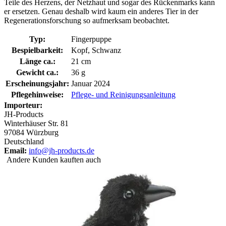
Teile des Herzens, der Netzhaut und sogar des Rückenmarks kann
er ersetzen. Genau deshalb wird kaum ein anderes Tier in der
Regenerationsforschung so aufmerksam beobachtet.
Typ:
Fingerpuppe
Bespielbarkeit:
Kopf, Schwanz
Länge ca.:
21 cm
Gewicht ca.:
36 g
Erscheinungsjahr:
Januar 2024
Pflegehinweise:
Pflege- und Reinigungsanleitung
Importeur:
JH-Products
Winterhäuser Str. 81
97084 Würzburg
Deutschland
Email:
info@jh-products.de
Andere Kunden kauften auch