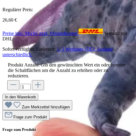
Regulärer Preis:
26,60 €
Preise inkl. MwSt. zzgl. Versandkosten
Versand mit
DHL
Sofort verfügbar, Lieferzeit:
1–3 Werktage (DE), Ausland
unterschiedlich.
Produkt Anzahl: Gib den gewünschten Wert ein oder benutze
die Schaltflächen um die Anzahl zu erhöhen oder zu
reduzieren.
In den Warenkorb
Zum Merkzettel hinzufügen
Frage zum Produkt
Frage zum Produkt