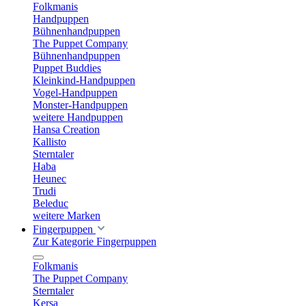
Folkmanis
Handpuppen
Bühnenhandpuppen
The Puppet Company
Bühnenhandpuppen
Puppet Buddies
Kleinkind-Handpuppen
Vogel-Handpuppen
Monster-Handpuppen
weitere Handpuppen
Hansa Creation
Kallisto
Sterntaler
Haba
Heunec
Trudi
Beleduc
weitere Marken
Fingerpuppen
Zur Kategorie Fingerpuppen
Folkmanis
The Puppet Company
Sterntaler
Kersa