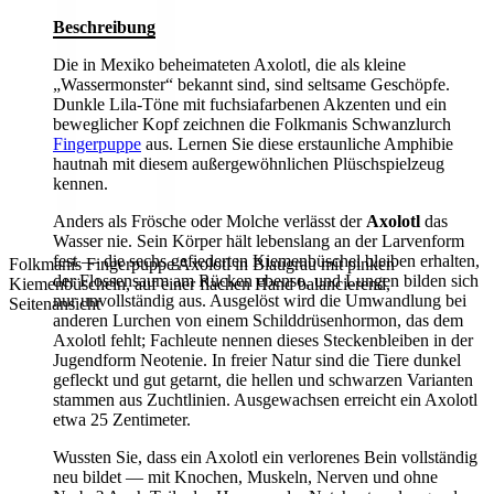
Beschreibung
Die in Mexiko beheimateten Axolotl, die als kleine
„Wassermonster“ bekannt sind, sind seltsame Geschöpfe.
Dunkle Lila-Töne mit fuchsiafarbenen Akzenten und ein
beweglicher Kopf zeichnen die Folkmanis Schwanzlurch
Fingerpuppe
aus. Lernen Sie diese erstaunliche Amphibie
hautnah mit diesem außergewöhnlichen Plüschspielzeug
kennen.
Anders als Frösche oder Molche verlässt der
Axolotl
das
Wasser nie. Sein Körper hält lebenslang an der Larvenform
fest — die sechs gefiederten Kiemenbüschel bleiben erhalten,
Folkmanis Fingerpuppe Axolotl in Blaugrau mit pinken
der Flossensaum am Rücken ebenso, und Lungen bilden sich
Kiemenbüscheln, auf einer flachen Hand balancierend,
nur unvollständig aus. Ausgelöst wird die Umwandlung bei
Seitenansicht
anderen Lurchen von einem Schilddrüsenhormon, das dem
Axolotl fehlt; Fachleute nennen dieses Steckenbleiben in der
Jugendform Neotenie. In freier Natur sind die Tiere dunkel
gefleckt und gut getarnt, die hellen und schwarzen Varianten
stammen aus Zuchtlinien. Ausgewachsen erreicht ein Axolotl
etwa 25 Zentimeter.
Wussten Sie, dass ein Axolotl ein verlorenes Bein vollständig
neu bildet — mit Knochen, Muskeln, Nerven und ohne