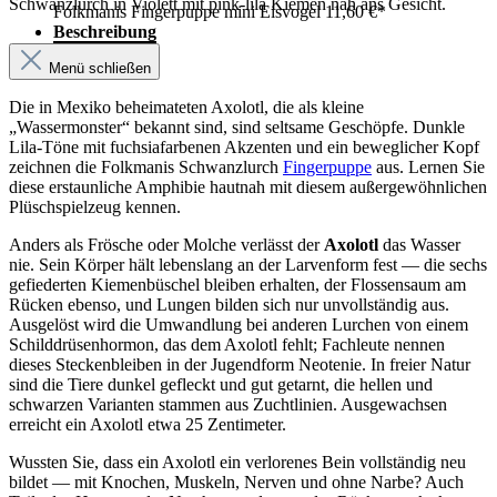
Schwanzlurch in Violett mit pink-lila Kiemen nah ans Gesicht.
Folkmanis Fingerpuppe mini Eisvogel
11,60 €*
Beschreibung
Menü schließen
Die in Mexiko beheimateten Axolotl, die als kleine
„Wassermonster“ bekannt sind, sind seltsame Geschöpfe. Dunkle
Lila-Töne mit fuchsiafarbenen Akzenten und ein beweglicher Kopf
zeichnen die Folkmanis Schwanzlurch
Fingerpuppe
aus. Lernen Sie
diese erstaunliche Amphibie hautnah mit diesem außergewöhnlichen
Plüschspielzeug kennen.
Anders als Frösche oder Molche verlässt der
Axolotl
das Wasser
nie. Sein Körper hält lebenslang an der Larvenform fest — die sechs
gefiederten Kiemenbüschel bleiben erhalten, der Flossensaum am
Rücken ebenso, und Lungen bilden sich nur unvollständig aus.
Ausgelöst wird die Umwandlung bei anderen Lurchen von einem
Schilddrüsenhormon, das dem Axolotl fehlt; Fachleute nennen
dieses Steckenbleiben in der Jugendform Neotenie. In freier Natur
sind die Tiere dunkel gefleckt und gut getarnt, die hellen und
schwarzen Varianten stammen aus Zuchtlinien. Ausgewachsen
erreicht ein Axolotl etwa 25 Zentimeter.
Wussten Sie, dass ein Axolotl ein verlorenes Bein vollständig neu
bildet — mit Knochen, Muskeln, Nerven und ohne Narbe? Auch