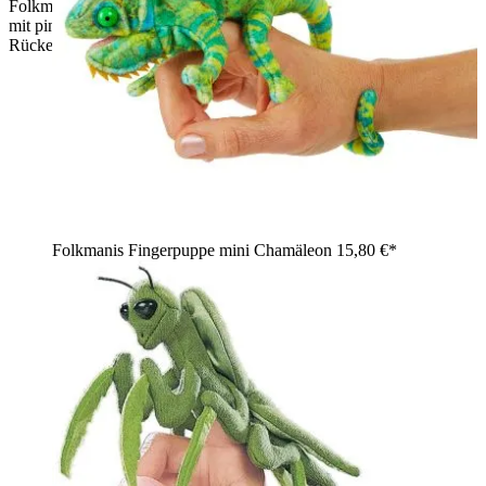
Folkmanis Fingerpuppe Axolotl in blau-grau meliertem Plüsch
mit pinkfarbenen Kiemenbüscheln und transparenter
Rückenflosse, Seitenansicht
Folkmanis Fingerpuppe mini Chamäleon
15,80 €*