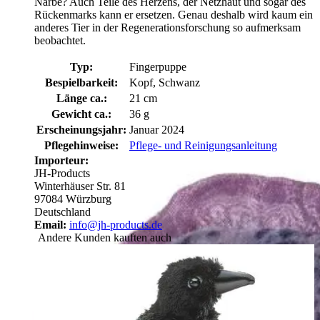
Narbe? Auch Teile des Herzens, der Netzhaut und sogar des
Rückenmarks kann er ersetzen. Genau deshalb wird kaum ein
anderes Tier in der Regenerationsforschung so aufmerksam
beobachtet.
Typ:
Fingerpuppe
Bespielbarkeit:
Kopf, Schwanz
Länge ca.:
21 cm
Gewicht ca.:
36 g
Erscheinungsjahr:
Januar 2024
Pflegehinweise:
Pflege- und Reinigungsanleitung
Importeur:
JH-Products
Winterhäuser Str. 81
97084 Würzburg
Deutschland
Email:
info@jh-products.de
Andere Kunden kauften auch