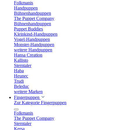
Folkmanis
Handpuppen
Bühnenhandpuppen
The Puppet Company
Bühnenhandpuppen
Puppet Buddies
Kleinkind-Handpuppen
Vogel-Handpuppen
Monster-Handpuppen
weitere Handpuppen
Hansa Creation
Kallisto
Sterntaler
Haba
Heunec
Trudi
Beleduc
weitere Marken
Fingerpuppen
Zur Kategorie Fingerpuppen
Folkmanis
The Puppet Company
Sterntaler
Kersa