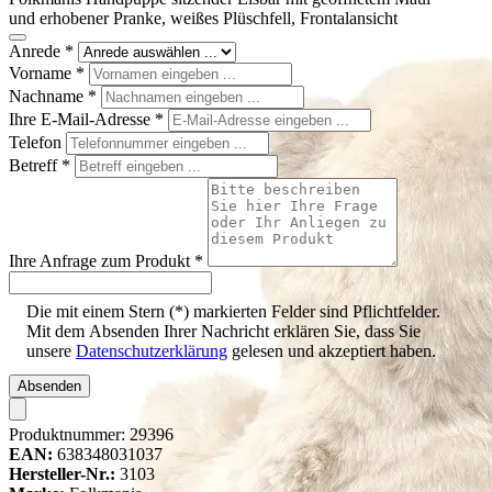
und erhobener Pranke, weißes Plüschfell, Frontalansicht
Anrede
*
Vorname
*
Nachname
*
Ihre E-Mail-Adresse
*
Telefon
Betreff
*
Ihre Anfrage zum Produkt
*
Die mit einem Stern (*) markierten Felder sind Pflichtfelder.
Mit dem Absenden Ihrer Nachricht erklären Sie, dass Sie
unsere
Datenschutzerklärung
gelesen und akzeptiert haben.
Absenden
Produktnummer:
29396
EAN:
638348031037
Hersteller-Nr.:
3103