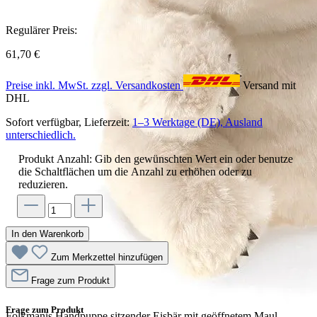
Regulärer Preis:
61,70 €
Preise inkl. MwSt. zzgl. Versandkosten
Versand mit
DHL
Sofort verfügbar, Lieferzeit:
1–3 Werktage (DE), Ausland
unterschiedlich.
Produkt Anzahl: Gib den gewünschten Wert ein oder benutze
die Schaltflächen um die Anzahl zu erhöhen oder zu
reduzieren.
In den Warenkorb
Zum Merkzettel hinzufügen
Frage zum Produkt
Frage zum Produkt
Folkmanis Handpuppe sitzender Eisbär mit geöffnetem Maul