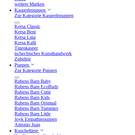
weitere Marken
Kasperlepuppen
Zur Kategorie Kasperlepuppen
Kersa Classic
Kersa Beni
Kersa Lina
Kersa Kalli
Tütenkasper
tschechisches Kunsthandwerk
Zubehör
Puppen
Zur Kategorie Puppen
Rubens Barn Baby
Rubens Barn EcoBuds
Rubens Barn Cutie
Rubens Barn Kids
Rubens Barn Original
Rubens Barn Tummies
Rubens Barn Little
Joyk Empathiepuppen
Antonio Juan
Kuscheltiere