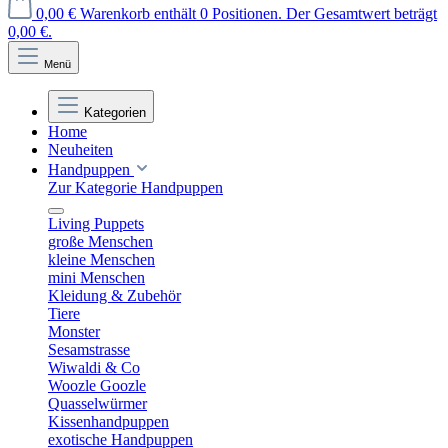
0,00 €
Warenkorb enthält 0 Positionen. Der Gesamtwert beträgt
0,00 €.
Menü
Kategorien
Home
Neuheiten
Handpuppen
Zur Kategorie Handpuppen
Living Puppets
große Menschen
kleine Menschen
mini Menschen
Kleidung & Zubehör
Tiere
Monster
Sesamstrasse
Wiwaldi & Co
Woozle Goozle
Quasselwürmer
Kissenhandpuppen
exotische Handpuppen