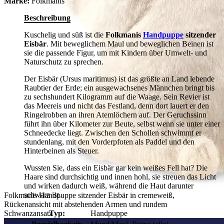
Marke:
Folkmanis
Beschreibung
Kuschelig und süß ist die
Folkmanis
Handpuppe
sitzender
Eisbär
. Mit beweglichem Maul und beweglichen Beinen ist
sie die passende Figur, um mit Kindern über Umwelt- und
Naturschutz zu sprechen.
Der Eisbär (Ursus maritimus) ist das größte an Land lebende
Raubtier der Erde; ein ausgewachsenes Männchen bringt bis
zu sechshundert Kilogramm auf die Waage. Sein Revier ist
das Meereis und nicht das Festland, denn dort lauert er den
Ringelrobben an ihren Atemlöchern auf. Der Geruchssinn
führt ihn über Kilometer zur Beute, selbst wenn sie unter einer
Schneedecke liegt. Zwischen den Schollen schwimmt er
stundenlang, mit den Vorderpfoten als Paddel und den
Hinterbeinen als Steuer.
Wussten Sie, dass ein Eisbär gar kein weißes Fell hat? Die
Haare sind durchsichtig und innen hohl, sie streuen das Licht
und wirken dadurch weiß, während die Haut darunter
schwarz ist.
Folkmanis Handpuppe sitzender Eisbär in cremeweiß,
Rückenansicht mit abstehenden Armen und rundem
Schwanzansatz
Typ:
Handpuppe