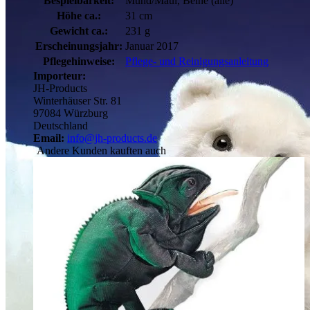
Bespielbarkeit:
Mund/Maul, Beine (alle)
Höhe ca.:
31 cm
Gewicht ca.:
231 g
Erscheinungsjahr:
Januar 2017
Pflegehinweise:
Pflege- und Reinigungsanleitung
Importeur:
JH-Products
Winterhäuser Str. 81
97084 Würzburg
Deutschland
Email:
info@jh-products.de
Andere Kunden kauften auch