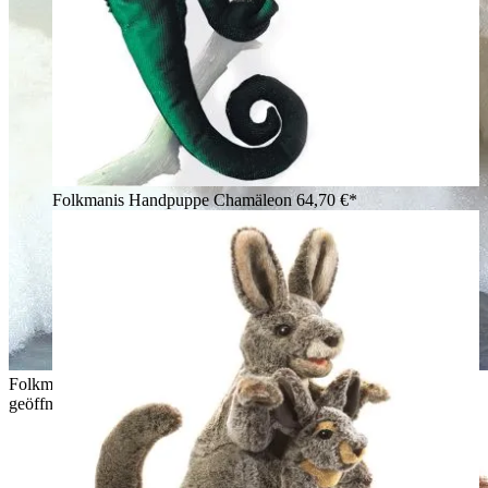
Folkmanis Handpuppe Chamäleon
64,70 €*
Folkmanis Handpuppe sitzender Eisbär aus weißem Plüsch mit
geöffnetem Maul und erhobener Pfote vor Eiskulisse