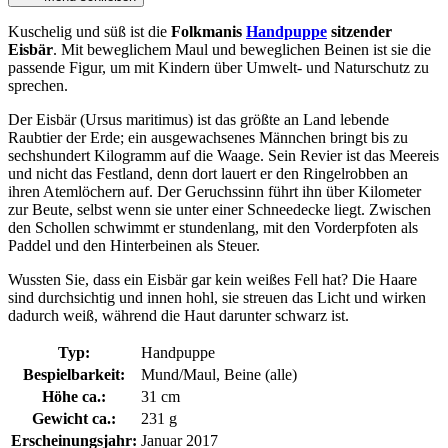
Kuschelig und süß ist die
Folkmanis
Handpuppe
sitzender
Eisbär
. Mit beweglichem Maul und beweglichen Beinen ist sie die
passende Figur, um mit Kindern über Umwelt- und Naturschutz zu
sprechen.
Der Eisbär (Ursus maritimus) ist das größte an Land lebende
Raubtier der Erde; ein ausgewachsenes Männchen bringt bis zu
sechshundert Kilogramm auf die Waage. Sein Revier ist das Meereis
und nicht das Festland, denn dort lauert er den Ringelrobben an
ihren Atemlöchern auf. Der Geruchssinn führt ihn über Kilometer
zur Beute, selbst wenn sie unter einer Schneedecke liegt. Zwischen
den Schollen schwimmt er stundenlang, mit den Vorderpfoten als
Paddel und den Hinterbeinen als Steuer.
Wussten Sie, dass ein Eisbär gar kein weißes Fell hat? Die Haare
sind durchsichtig und innen hohl, sie streuen das Licht und wirken
dadurch weiß, während die Haut darunter schwarz ist.
Typ:
Handpuppe
Bespielbarkeit:
Mund/Maul, Beine (alle)
Höhe ca.:
31 cm
Gewicht ca.:
231 g
Erscheinungsjahr:
Januar 2017