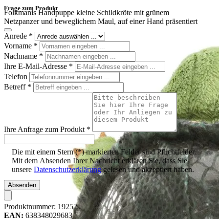
Frage zum Produkt
Folkmanis Handpuppe kleine Schildkröte mit grünem
Netzpanzer und beweglichem Maul, auf einer Hand präsentiert
Anrede
*
Vorname
*
Nachname
*
Ihre E-Mail-Adresse
*
Telefon
Betreff
*
Ihre Anfrage zum Produkt
*
Die mit einem Stern (*) markierten Felder sind Pflichtfelder.
Mit dem Absenden Ihrer Nachricht erklären Sie, dass Sie
unsere
Datenschutzerklärung
gelesen und akzeptiert haben.
Absenden
Produktnummer:
19252
EAN:
638348029683