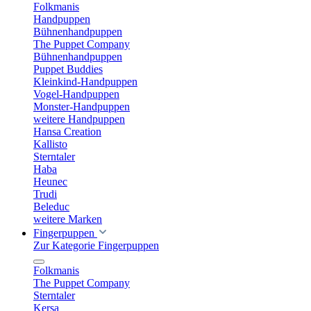
Folkmanis
Handpuppen
Bühnenhandpuppen
The Puppet Company
Bühnenhandpuppen
Puppet Buddies
Kleinkind-Handpuppen
Vogel-Handpuppen
Monster-Handpuppen
weitere Handpuppen
Hansa Creation
Kallisto
Sterntaler
Haba
Heunec
Trudi
Beleduc
weitere Marken
Fingerpuppen
Zur Kategorie Fingerpuppen
Folkmanis
The Puppet Company
Sterntaler
Kersa