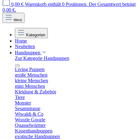
0,00 €
Warenkorb enthält 0 Positionen. Der Gesamtwert beträgt
0,00 €.
Menü
Kategorien
Home
Neuheiten
Handpuppen
Zur Kategorie Handpuppen
Living Puppets
große Menschen
kleine Menschen
mini Menschen
Kleidung & Zubehör
Tiere
Monster
Sesamstrasse
Wiwaldi & Co
Woozle Goozle
Quasselwürmer
Kissenhandpuppen
exotische Handpuppen