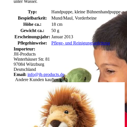
unter Wasser.
Typ:
Handpuppe, kleine Bühnenhandpuppe
Bespielbarkeit:
Mund/Maul, Vorderbeine
Höhe ca.:
18 cm
Gewicht ca.:
50 g
Erscheinungsjahr:
Januar 2013
Pflegehinweise:
Pflege- und Reinigungsanleitung
Importeur:
JH-Products
Winterhäuser Str. 81
97084 Würzburg
Deutschland
Email:
info@jh-products.de
Andere Kunden kauften auch