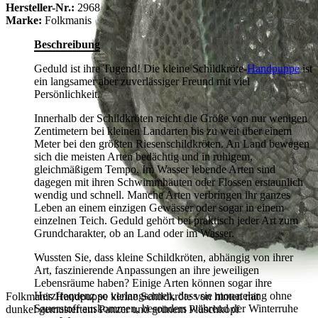
Hersteller-Nr.:
2968
Marke:
Folkmanis
Beschreibung
Geduld ist ihre Tugend! Die kleine Schildkröte-
Handpuppe
ist
ein langsamer aber zuverlässiger Freund mit viel
Persönlichkeit.
Innerhalb der Schildkröten reicht die Größe von nur wenigen
Zentimetern bei kleinen Landarten bis zu weit über einem
Meter bei den größten Riesenschildkröten. An Land bewegen
sich die meisten Arten bedächtig und in ruhigem,
gleichmäßigem Tempo. Im Wasser lebende Arten sind
dagegen mit ihren Schwimmhäuten oder Flossen erstaunlich
wendig und schnell. Manche Arten verbringen ihr ganzes
Leben an einem einzigen Gewässer oder sogar in einem
einzelnen Teich. Geduld gehört bei praktisch jeder Art zum
Grundcharakter, ob an Land oder im Wasser.
Wussten Sie, dass kleine Schildkröten, abhängig von ihrer
Art, faszinierende Anpassungen an ihre jeweiligen
Lebensräume haben? Einige Arten können sogar ihre
Herzfrequenz so verlangsamen, dass sie monatelang ohne
Folkmanis Handpuppe kleine Schildkröte von hinten mit
Sauerstoff auskommen, besonders während der Winterruhe
dunkel gemustertem Panzer und grünem Plüschkopf