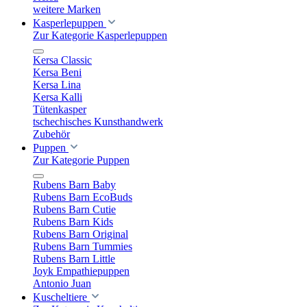
weitere Marken
Kasperlepuppen
Zur Kategorie Kasperlepuppen
Kersa Classic
Kersa Beni
Kersa Lina
Kersa Kalli
Tütenkasper
tschechisches Kunsthandwerk
Zubehör
Puppen
Zur Kategorie Puppen
Rubens Barn Baby
Rubens Barn EcoBuds
Rubens Barn Cutie
Rubens Barn Kids
Rubens Barn Original
Rubens Barn Tummies
Rubens Barn Little
Joyk Empathiepuppen
Antonio Juan
Kuscheltiere