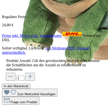
Regulärer Preis:
24,80 €
Preise inkl. MwSt. zzgl. Versandkosten
Versand mit
DHL
Sofort verfügbar, Lieferzeit:
1–3 Werktage (DE), Ausland
unterschiedlich.
Produkt Anzahl: Gib den gewünschten Wert ein oder benutze
die Schaltflächen um die Anzahl zu erhöhen oder zu
reduzieren.
In den Warenkorb
Zum Merkzettel hinzufügen
Frage zum Produkt