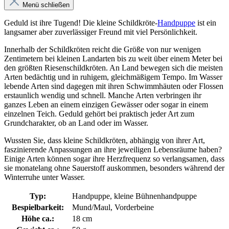
Menü schließen
Geduld ist ihre Tugend! Die kleine Schildkröte-
Handpuppe
ist ein
langsamer aber zuverlässiger Freund mit viel Persönlichkeit.
Innerhalb der Schildkröten reicht die Größe von nur wenigen
Zentimetern bei kleinen Landarten bis zu weit über einem Meter bei
den größten Riesenschildkröten. An Land bewegen sich die meisten
Arten bedächtig und in ruhigem, gleichmäßigem Tempo. Im Wasser
lebende Arten sind dagegen mit ihren Schwimmhäuten oder Flossen
erstaunlich wendig und schnell. Manche Arten verbringen ihr
ganzes Leben an einem einzigen Gewässer oder sogar in einem
einzelnen Teich. Geduld gehört bei praktisch jeder Art zum
Grundcharakter, ob an Land oder im Wasser.
Wussten Sie, dass kleine Schildkröten, abhängig von ihrer Art,
faszinierende Anpassungen an ihre jeweiligen Lebensräume haben?
Einige Arten können sogar ihre Herzfrequenz so verlangsamen, dass
sie monatelang ohne Sauerstoff auskommen, besonders während der
Winterruhe unter Wasser.
Typ:
Handpuppe, kleine Bühnenhandpuppe
Bespielbarkeit:
Mund/Maul, Vorderbeine
Höhe ca.:
18 cm