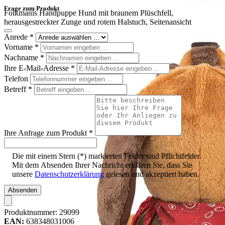
Frage zum Produkt
Folkmanis Handpuppe Hund mit braunem Plüschfell,
herausgestreckter Zunge und rotem Halstuch, Seitenansicht
Anrede
*
Vorname
*
Nachname
*
Ihre E-Mail-Adresse
*
Telefon
Betreff
*
Ihre Anfrage zum Produkt
*
Die mit einem Stern (*) markierten Felder sind Pflichtfelder.
Mit dem Absenden Ihrer Nachricht erklären Sie, dass Sie
unsere
Datenschutzerklärung
gelesen und akzeptiert haben.
Absenden
Produktnummer:
29099
EAN:
638348031006