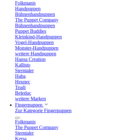
Folkmanis
Handpuppen
Bühnenhandpuppen
The Puppet Company
Bühnenhandpuppen
Puppet Buddies
Kleinkind-Handpuppen
Vogel-Handpuppen
Monster-Handpuppen
weitere Handpuppen
Hansa Creation
Kallisto
Sterntaler
Haba
Heunec
Trudi
Beleduc
weitere Marken
Fingerpuppen
Zur Kategorie Fingerpuppen
Folkmanis
The Puppet Company
Sterntaler
Kersa