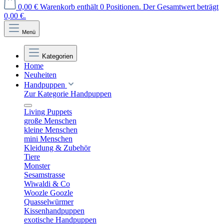
0,00 €
Warenkorb enthält 0 Positionen. Der Gesamtwert beträgt
0,00 €.
Menü
Kategorien
Home
Neuheiten
Handpuppen
Zur Kategorie Handpuppen
Living Puppets
große Menschen
kleine Menschen
mini Menschen
Kleidung & Zubehör
Tiere
Monster
Sesamstrasse
Wiwaldi & Co
Woozle Goozle
Quasselwürmer
Kissenhandpuppen
exotische Handpuppen