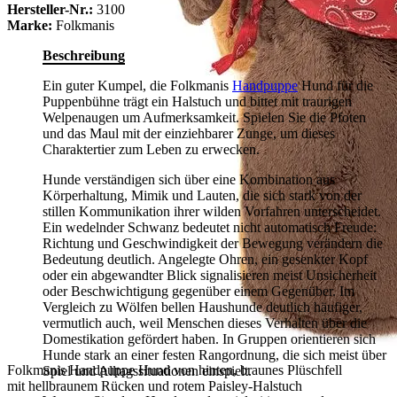
Hersteller-Nr.:
3100
Marke:
Folkmanis
Beschreibung
Ein guter Kumpel, die Folkmanis
Handpuppe
Hund für die
Puppenbühne trägt ein Halstuch und bittet mit traurigen
Welpenaugen um Aufmerksamkeit. Spielen Sie die Pfoten
und das Maul mit der einziehbarer Zunge, um dieses
Charaktertier zum Leben zu erwecken.
Hunde verständigen sich über eine Kombination aus
Körperhaltung, Mimik und Lauten, die sich stark von der
stillen Kommunikation ihrer wilden Vorfahren unterscheidet.
Ein wedelnder Schwanz bedeutet nicht automatisch Freude:
Richtung und Geschwindigkeit der Bewegung verändern die
Bedeutung deutlich. Angelegte Ohren, ein gesenkter Kopf
oder ein abgewandter Blick signalisieren meist Unsicherheit
oder Beschwichtigung gegenüber einem Gegenüber. Im
Vergleich zu Wölfen bellen Haushunde deutlich häufiger,
vermutlich auch, weil Menschen dieses Verhalten über die
Domestikation gefördert haben. In Gruppen orientieren sich
Hunde stark an einer festen Rangordnung, die sich meist über
Folkmanis Handpuppe Hund von hinten, braunes Plüschfell
Spiel und Alltagssituationen einspielt.
mit hellbraunem Rücken und rotem Paisley-Halstuch