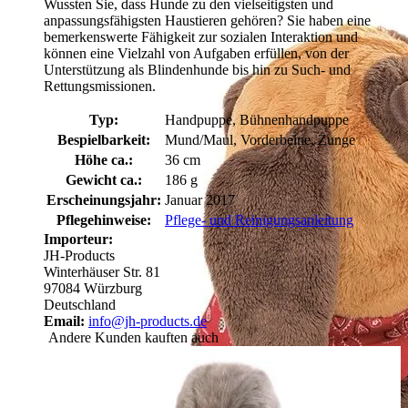
Wussten Sie, dass Hunde zu den vielseitigsten und
anpassungsfähigsten Haustieren gehören? Sie haben eine
bemerkenswerte Fähigkeit zur sozialen Interaktion und
können eine Vielzahl von Aufgaben erfüllen, von der
Unterstützung als Blindenhunde bis hin zu Such- und
Rettungsmissionen.
Typ:
Handpuppe, Bühnenhandpuppe
Bespielbarkeit:
Mund/Maul, Vorderbeine, Zunge
Höhe ca.:
36 cm
Gewicht ca.:
186 g
Erscheinungsjahr:
Januar 2017
Pflegehinweise:
Pflege- und Reinigungsanleitung
Importeur:
JH-Products
Winterhäuser Str. 81
97084 Würzburg
Deutschland
Email:
info@jh-products.de
Andere Kunden kauften auch