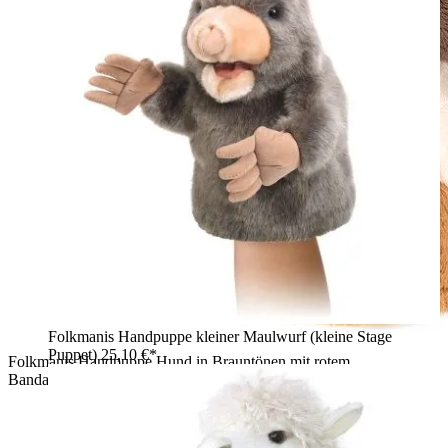
Folkmanis Handpuppe kleiner Maulwurf (kleine Stage
Puppet)
25,10 €*
Folkmanis Handpuppe Hund in Brauntönen mit rotem
Bandana-Halstuch und geöffnetem Maul, Seitenansicht