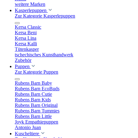
weitere Marken
Kasperlepuppen
Zur Kategorie Kasperlepuppen
Kersa Classic
Kersa Beni
Kersa Lina
Kersa Kalli
Tütenkasper
tschechisches Kunsthandwerk
Zubehör
Puppen
Zur Kategorie Puppen
Rubens Barn Baby
Rubens Barn EcoBuds
Rubens Barn Cutie
Rubens Barn Kids
Rubens Barn Original
Rubens Barn Tummies
Rubens Barn Little
Joyk Empathiepuppen
Antonio Juan
Kuscheltiere