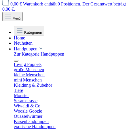
0,00 €
Warenkorb enthält 0 Positionen. Der Gesamtwert beträgt
0,00 €.
Menü
Kategorien
Home
Neuheiten
Handpuppen
Zur Kategorie Handpuppen
Living Puppets
große Menschen
kleine Menschen
mini Menschen
Kleidung & Zubehör
Tiere
Monster
Sesamstrasse
Wiwaldi & Co
Woozle Goozle
Quasselwürmer
Kissenhandpuppen
exotische Handpuppen