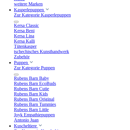
weitere Marken
Kasperlepuppen
Zur Kategorie Kasperlepuppen
Kersa Classic
Kersa Beni
Kersa Lina
Kersa Kalli
Tütenkasper
tschechisches Kunsthandwerk
Zubehör
Puppen
Zur Kategorie Puppen
Rubens Barn Baby
Rubens Barn EcoBuds
Rubens Barn Cutie
Rubens Barn Kids
Rubens Barn Original
Rubens Barn Tummies
Rubens Barn Little
Joyk Empathiepuppen
Antonio Juan
Kuscheltiere