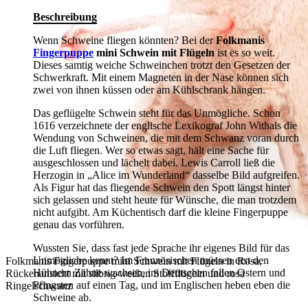
Beschreibung
Wenn Schweine fliegen könnten? Bei der
Folkmanis
Fingerpuppe
mini Schwein mit Flügeln
ist es so weit.
Dieses samtig weiche Schweinchen trotzt den Gesetzen der
Schwerkraft. Mit einem Magneten in der Nase können sich
zwei von ihnen küssen oder am Kühlschrank hängen.
Das geflügelte Schwein steht für das Unmögliche. Schon
1616 verzeichnete der englische Lexikograf John Withals die
Wendung von Schweinen, die mit dem Schwanz voran durch
die Luft fliegen. Wer so etwas sagt, hält eine Sache für
ausgeschlossen und lächelt dabei. Lewis Carroll ließ die
Herzogin in „Alice im Wunderland“ dasselbe Bild aufgreifen.
Als Figur hat das fliegende Schwein den Spott längst hinter
sich gelassen und steht heute für Wünsche, die man trotzdem
nicht aufgibt. Am Küchentisch darf die kleine Fingerpuppe
genau das vorführen.
Wussten Sie, dass fast jede Sprache ihr eigenes Bild für das
Unmögliche kennt? Im Französischen müssen erst den
Folkmanis Fingerpuppe mini Schwein mit Flügeln in Rosa,
Hühnern Zähne wachsen, im Deutschen fallen Ostern und
Rückenansicht mit silbrig-weißen Stoffflügeln und rosa
Pfingsten auf einen Tag, und im Englischen heben eben die
Ringelschwanz
Schweine ab.