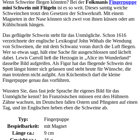
Wenn Schweine fliegen könnten? Bei der
Folkmanis
Fingerpuppe
mini Schwein mit Flügeln
ist es so weit. Dieses samtig weiche
Schweinchen trotzt den Gesetzen der Schwerkraft. Mit einem
Magneten in der Nase können sich zwei von ihnen küssen oder am
Kühlschrank hängen.
Das geflügelte Schwein steht für das Unmögliche. Schon 1616
verzeichnete der englische Lexikograf John Withals die Wendung
von Schweinen, die mit dem Schwanz voran durch die Luft fliegen.
Wer so etwas sagt, hält eine Sache für ausgeschlossen und lächelt
dabei. Lewis Carroll ließ die Herzogin in „Alice im Wunderland“
dasselbe Bild aufgreifen. Als Figur hat das fliegende Schwein den
Spott längst hinter sich gelassen und steht heute für Wünsche, die
man trotzdem nicht aufgibt. Am Küchentisch darf die kleine
Fingerpuppe genau das vorführen.
Wussten Sie, dass fast jede Sprache ihr eigenes Bild für das
Unmögliche kennt? Im Französischen müssen erst den Hühnern
Zähne wachsen, im Deutschen fallen Ostern und Pfingsten auf einen
Tag, und im Englischen heben eben die Schweine ab.
Typ:
Fingerpuppe
Bespielbarkeit:
mit Magnet
Länge ca.:
9 cm
Gewicht ca.:
16 g