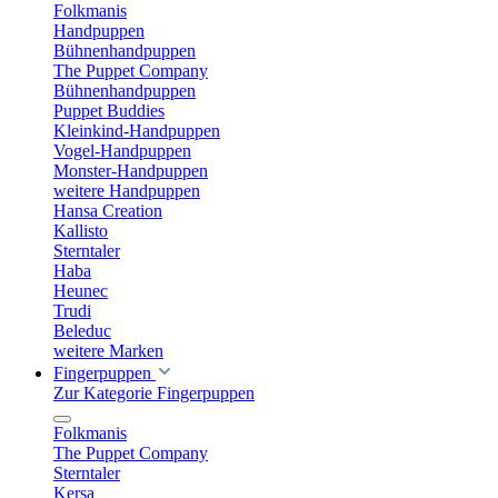
Folkmanis
Handpuppen
Bühnenhandpuppen
The Puppet Company
Bühnenhandpuppen
Puppet Buddies
Kleinkind-Handpuppen
Vogel-Handpuppen
Monster-Handpuppen
weitere Handpuppen
Hansa Creation
Kallisto
Sterntaler
Haba
Heunec
Trudi
Beleduc
weitere Marken
Fingerpuppen
Zur Kategorie Fingerpuppen
Folkmanis
The Puppet Company
Sterntaler
Kersa