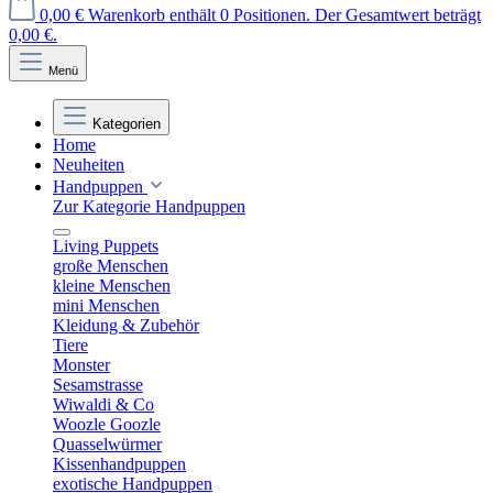
0,00 €
Warenkorb enthält 0 Positionen. Der Gesamtwert beträgt
0,00 €.
Menü
Kategorien
Home
Neuheiten
Handpuppen
Zur Kategorie Handpuppen
Living Puppets
große Menschen
kleine Menschen
mini Menschen
Kleidung & Zubehör
Tiere
Monster
Sesamstrasse
Wiwaldi & Co
Woozle Goozle
Quasselwürmer
Kissenhandpuppen
exotische Handpuppen