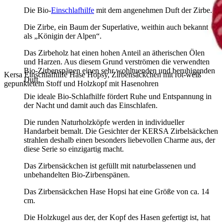
Die Bio-
Einschlafhilfe
mit dem angenehmen Duft der Zirbe.
Die Zirbe, ein Baum der Superlative, weithin auch bekannt
als „Königin der Alpen“.
Das Zirbeholz hat einen hohen Anteil an ätherischen Ölen
und Harzen. Aus diesem Grund verströmen die verwendten
Bio-Zirbenspänen einen sehr wohltuenden und beruhigenden
Kersa Einschlafhilfe Hase Hopsy, Zirbensäckchen mit rot-weiß
Duft.
gepunktetem Stoff und Holzkopf mit Hasenohren
Die ideale Bio-Schlafhilfe fördert Ruhe und Entspannung in
der Nacht und damit auch das Einschlafen.
Die runden Naturholzköpfe werden in individueller
Handarbeit bemalt. Die Gesichter der KERSA Zirbelsäckchen
strahlen deshalb einen besonders liebevollen Charme aus, der
diese Serie so einzigartig macht.
Das Zirbensäckchen ist gefüllt mit naturbelassenen und
unbehandelten Bio-Zirbenspänen.
Das Zirbensäckchen Hase Hopsi hat eine Größe von ca. 14
cm.
Die Holzkugel aus der, der Kopf des Hasen gefertigt ist, hat