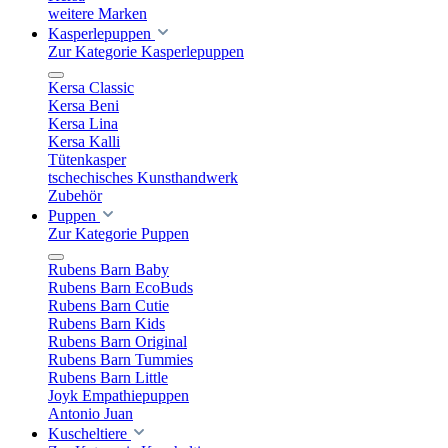
weitere Marken
Kasperlepuppen
Zur Kategorie Kasperlepuppen
Kersa Classic
Kersa Beni
Kersa Lina
Kersa Kalli
Tütenkasper
tschechisches Kunsthandwerk
Zubehör
Puppen
Zur Kategorie Puppen
Rubens Barn Baby
Rubens Barn EcoBuds
Rubens Barn Cutie
Rubens Barn Kids
Rubens Barn Original
Rubens Barn Tummies
Rubens Barn Little
Joyk Empathiepuppen
Antonio Juan
Kuscheltiere