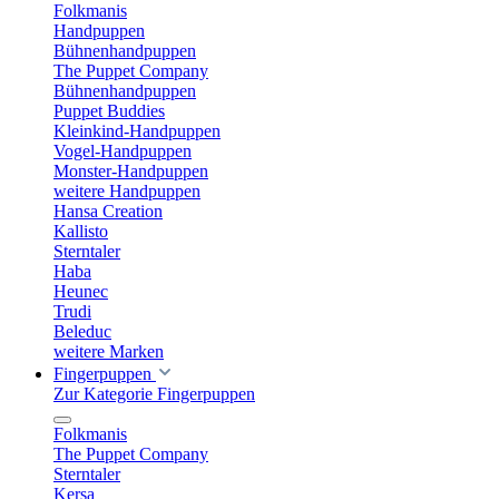
Folkmanis
Handpuppen
Bühnenhandpuppen
The Puppet Company
Bühnenhandpuppen
Puppet Buddies
Kleinkind-Handpuppen
Vogel-Handpuppen
Monster-Handpuppen
weitere Handpuppen
Hansa Creation
Kallisto
Sterntaler
Haba
Heunec
Trudi
Beleduc
weitere Marken
Fingerpuppen
Zur Kategorie Fingerpuppen
Folkmanis
The Puppet Company
Sterntaler
Kersa