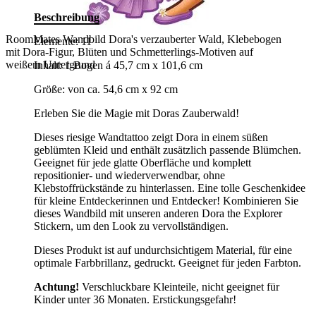
Beschreibung
RoomMates Wandbild Dora's verzauberter Wald, Klebebogen
Elemente: 11
mit Dora-Figur, Blüten und Schmetterlings-Motiven auf
weißem Untergrund
Inhalt: 1 Bogen á 45,7 cm x 101,6 cm
Größe: von ca. 54,6 cm x 92 cm
Erleben Sie die Magie mit Doras Zauberwald!
Dieses riesige Wandtattoo zeigt Dora in einem süßen
geblümten Kleid und enthält zusätzlich passende Blümchen.
Geeignet für jede glatte Oberfläche und komplett
repositionier- und wiederverwendbar, ohne
Klebstoffrückstände zu hinterlassen. Eine tolle Geschenkidee
für kleine Entdeckerinnen und Entdecker! Kombinieren Sie
dieses Wandbild mit unseren anderen Dora the Explorer
Stickern, um den Look zu vervollständigen.
Dieses Produkt ist auf undurchsichtigem Material, für eine
optimale Farbbrillanz, gedruckt. Geeignet für jeden Farbton.
Achtung!
Verschluckbare Kleinteile, nicht geeignet für
Kinder unter 36 Monaten. Erstickungsgefahr!