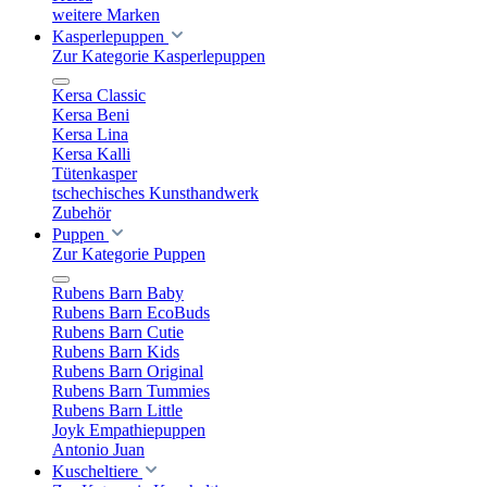
weitere Marken
Kasperlepuppen
Zur Kategorie Kasperlepuppen
Kersa Classic
Kersa Beni
Kersa Lina
Kersa Kalli
Tütenkasper
tschechisches Kunsthandwerk
Zubehör
Puppen
Zur Kategorie Puppen
Rubens Barn Baby
Rubens Barn EcoBuds
Rubens Barn Cutie
Rubens Barn Kids
Rubens Barn Original
Rubens Barn Tummies
Rubens Barn Little
Joyk Empathiepuppen
Antonio Juan
Kuscheltiere