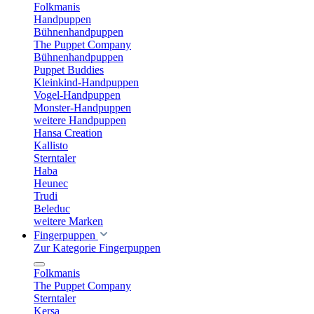
Folkmanis
Handpuppen
Bühnenhandpuppen
The Puppet Company
Bühnenhandpuppen
Puppet Buddies
Kleinkind-Handpuppen
Vogel-Handpuppen
Monster-Handpuppen
weitere Handpuppen
Hansa Creation
Kallisto
Sterntaler
Haba
Heunec
Trudi
Beleduc
weitere Marken
Fingerpuppen
Zur Kategorie Fingerpuppen
Folkmanis
The Puppet Company
Sterntaler
Kersa