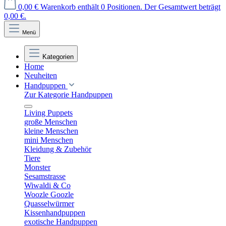
0,00 €
Warenkorb enthält 0 Positionen. Der Gesamtwert beträgt
0,00 €.
Menü
Kategorien
Home
Neuheiten
Handpuppen
Zur Kategorie Handpuppen
Living Puppets
große Menschen
kleine Menschen
mini Menschen
Kleidung & Zubehör
Tiere
Monster
Sesamstrasse
Wiwaldi & Co
Woozle Goozle
Quasselwürmer
Kissenhandpuppen
exotische Handpuppen