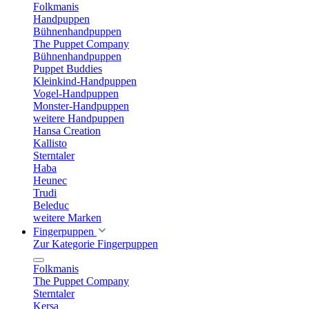
Folkmanis
Handpuppen
Bühnenhandpuppen
The Puppet Company
Bühnenhandpuppen
Puppet Buddies
Kleinkind-Handpuppen
Vogel-Handpuppen
Monster-Handpuppen
weitere Handpuppen
Hansa Creation
Kallisto
Sterntaler
Haba
Heunec
Trudi
Beleduc
weitere Marken
Fingerpuppen
Zur Kategorie Fingerpuppen
Folkmanis
The Puppet Company
Sterntaler
Kersa