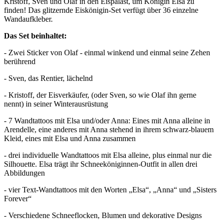
Kristoff, Sven und Olaf in den Eispalast, um Königin Elsa zu
finden! Das glitzernde Eiskönigin-Set verfügt über 36 einzelne
Wandaufkleber.
Das Set beinhaltet:
- Zwei Sticker von Olaf - einmal winkend und einmal seine Zehen
berührend
- Sven, das Rentier, lächelnd
- Kristoff, der Eisverkäufer, (oder Sven, so wie Olaf ihn gerne
nennt) in seiner Winterausrüstung
- 7 Wandtattoos mit Elsa und/oder Anna: Eines mit Anna alleine in
Arendelle, eine anderes mit Anna stehend in ihrem schwarz-blauem
Kleid, eines mit Elsa und Anna zusammen
- drei individuelle Wandtattoos mit Elsa alleine, plus einmal nur die
Silhouette. Elsa trägt ihr Schneeköniginnen-Outfit in allen drei
Abbildungen
- vier Text-Wandtattoos mit den Worten „Elsa“, „Anna“ und „Sisters
Forever“
- Verschiedene Schneeflocken, Blumen und dekorative Designs