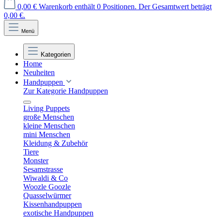
0,00 €
Warenkorb enthält 0 Positionen. Der Gesamtwert beträgt
0,00 €.
Menü
Kategorien
Home
Neuheiten
Handpuppen
Zur Kategorie Handpuppen
Living Puppets
große Menschen
kleine Menschen
mini Menschen
Kleidung & Zubehör
Tiere
Monster
Sesamstrasse
Wiwaldi & Co
Woozle Goozle
Quasselwürmer
Kissenhandpuppen
exotische Handpuppen