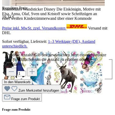
Regulärer Preis:
RoomMates Wandsticker Disney Die Eiskönigin, Motive mit
Elsa, Anna, Olaf, Sven und Kristoff sowie Schriftzügen an
19,34 €
einer weißen Kinderzimmerwand über einer Kommode
Preise inkl. MwSt. zzgl. Versandkosten
Versand mit
DHL
Sofort verfügbar, Lieferzeit:
1–3 Werktage (DE), Ausland
unterschiedlich.
Produkt Anzahl: Gib den gewünschten Wert ein oder benutze
die Schaltflächen um die Anzahl zu erhöhen oder zu
reduzieren.
In den Warenkorb
Zum Merkzettel hinzufügen
Frage zum Produkt
Frage zum Produkt