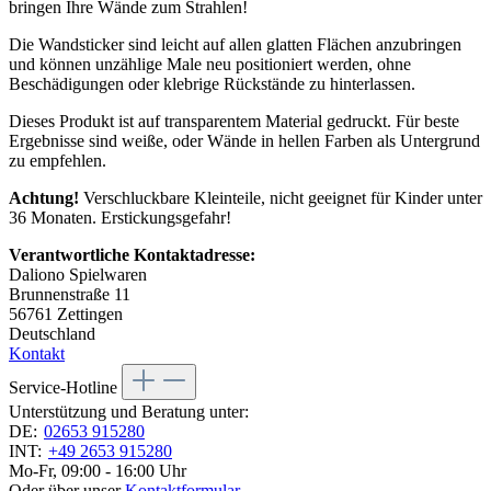
bringen Ihre Wände zum Strahlen!
Die Wandsticker sind leicht auf allen glatten Flächen anzubringen
und können unzählige Male neu positioniert werden, ohne
Beschädigungen oder klebrige Rückstände zu hinterlassen.
Dieses Produkt ist auf transparentem Material gedruckt. Für beste
Ergebnisse sind weiße, oder Wände in hellen Farben als Untergrund
zu empfehlen.
Achtung!
Verschluckbare Kleinteile, nicht geeignet für Kinder unter
36 Monaten. Erstickungsgefahr!
Verantwortliche Kontaktadresse:
Daliono Spielwaren
Brunnenstraße 11
56761 Zettingen
Deutschland
Kontakt
Service-Hotline
Unterstützung und Beratung unter:
DE:
02653 915280
INT:
+49 2653 915280
Mo-Fr, 09:00 - 16:00 Uhr
Oder über unser
Kontaktformular
.