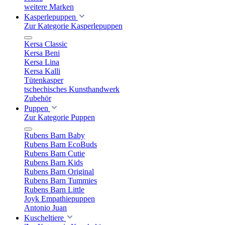
weitere Marken
Kasperlepuppen
Zur Kategorie Kasperlepuppen
Kersa Classic
Kersa Beni
Kersa Lina
Kersa Kalli
Tütenkasper
tschechisches Kunsthandwerk
Zubehör
Puppen
Zur Kategorie Puppen
Rubens Barn Baby
Rubens Barn EcoBuds
Rubens Barn Cutie
Rubens Barn Kids
Rubens Barn Original
Rubens Barn Tummies
Rubens Barn Little
Joyk Empathiepuppen
Antonio Juan
Kuscheltiere