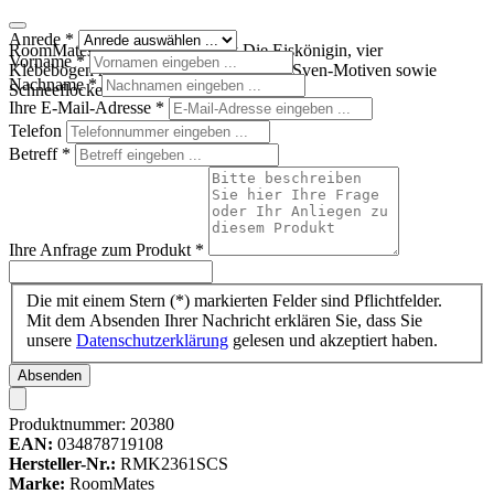
Anrede
*
RoomMates Wandsticker Disney Die Eiskönigin, vier
Vorname
*
Klebebögen mit Elsa-, Anna-, Olaf- und Sven-Motiven sowie
Nachname
*
Schneeflocken auf weißem Untergrund
Ihre E-Mail-Adresse
*
Telefon
Betreff
*
Ihre Anfrage zum Produkt
*
Die mit einem Stern (*) markierten Felder sind Pflichtfelder.
Mit dem Absenden Ihrer Nachricht erklären Sie, dass Sie
unsere
Datenschutzerklärung
gelesen und akzeptiert haben.
Absenden
Produktnummer:
20380
EAN:
034878719108
Hersteller-Nr.:
RMK2361SCS
Marke:
RoomMates