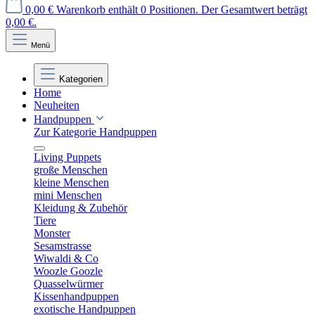
0,00 €
Warenkorb enthält 0 Positionen. Der Gesamtwert beträgt
0,00 €.
Menü
Kategorien
Home
Neuheiten
Handpuppen
Zur Kategorie Handpuppen
Living Puppets
große Menschen
kleine Menschen
mini Menschen
Kleidung & Zubehör
Tiere
Monster
Sesamstrasse
Wiwaldi & Co
Woozle Goozle
Quasselwürmer
Kissenhandpuppen
exotische Handpuppen