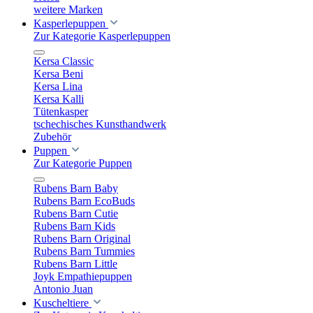
weitere Marken
Kasperlepuppen
Zur Kategorie Kasperlepuppen
Kersa Classic
Kersa Beni
Kersa Lina
Kersa Kalli
Tütenkasper
tschechisches Kunsthandwerk
Zubehör
Puppen
Zur Kategorie Puppen
Rubens Barn Baby
Rubens Barn EcoBuds
Rubens Barn Cutie
Rubens Barn Kids
Rubens Barn Original
Rubens Barn Tummies
Rubens Barn Little
Joyk Empathiepuppen
Antonio Juan
Kuscheltiere