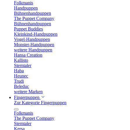
Folkmanis
Handpuppen
Bühnenhandpuppen
The Puppet Company
Bühnenhandpuppen
Puppet Buddies
Kleinkind-Handpuppen
Vogel-Handpuppen
Monster-Handpuppen
weitere Handpuppen
Hansa Creation
Kallisto
Sterntaler
Haba
Heunec
Trudi
Beleduc
weitere Marken
Fingerpuppen
Zur Kategorie Fingerpuppen
Folkmanis
The Puppet Company
Sterntaler
Kersa