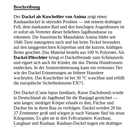
Beschreibung
Der
Dackel als Kuscheltier von Anima
zeigt einen
Rauhaardackel in sitzender Position — mit seinem drahtigen
Fell, dem markanten Bart und den buschigen Augenbrauen ist
er sofort als Vertreter dieser beliebten Jagdhundrasse zu
erkennen. Die französische Manufaktur Anima bildet seit
1946 Tiere naturgetreu nach und hat beim Teckel besonders
auf den langgestreckten Körperbau und die kurzen, kräftigen
Beine geachtet. Das Material besteht aus 100 % Polyester. Als
Dackel-Plüschtier
bringt er Dackelfreunde zum Schmunzeln
und eignet sich auch für Kinder, die das Thema Hunderassen
entdecken. In der Seniorenbetreuung kann ein vertrautes Tier
wie der Dackel Erinnerungen an frühere Haustiere
wachrufen. Das Kuscheltier ist bei 30 °C waschbar und erfüllt
die europäische Sicherheitsnorm EN71.
Der Dackel (Canis lupus familiaris, Rasse Dachshund) wurde
in Deutschland als Jagdhund für die Baujagd gezüchtet —
sein langer, niedriger Körper erlaubt es ihm, Füchse und
Dachse bis in ihren Bau zu verfolgen. Dackel werden 20 bis
27 Zentimeter groß und wiegen je nach Variante fünf bis neun
Kilogramm. Es gibt sie in drei Fellvarianten: Kurzhaar,
Langhaar und Rauhaar. Rauhaar-Dackel tragen ein drahtiges