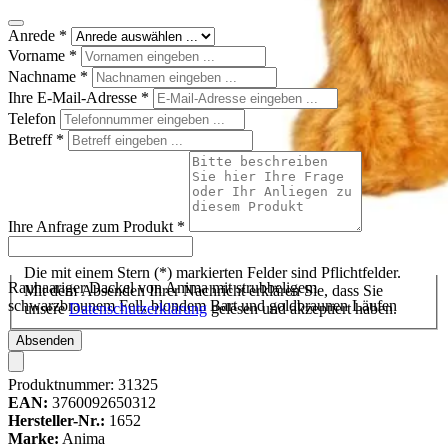
Anrede
*
Vorname
*
Nachname
*
Ihre E-Mail-Adresse
*
Telefon
Betreff
*
Ihre Anfrage zum Produkt
*
Die mit einem Stern (*) markierten Felder sind Pflichtfelder.
Rauhaariger Dackel von Anima mit strubbeligem
Mit dem Absenden Ihrer Nachricht erklären Sie, dass Sie
schwarzbraunem Fell, blondem Bart und goldbraunen Läufen
unsere
Datenschutzerklärung
gelesen und akzeptiert haben.
Absenden
Produktnummer:
31325
EAN:
3760092650312
Hersteller-Nr.:
1652
Marke:
Anima