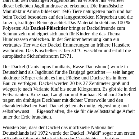
Bart und den buschigen Augenbrauen ist er sofort als Vertreter
dieser beliebten Jagdhundrasse zu erkennen. Die französische
Manufaktur Anima bildet seit 1946 Tiere naturgetreu nach und hat
beim Teckel besonders auf den langgestreckten Körperbau und die
kurzen, kräftigen Beine geachtet. Das Material besteht aus 100 %
Polyester. Als
Dackel-Plüschtier
bringt er Dackelfreunde zum
Schmunzeln und eignet sich auch für Kinder, die das Thema
Hunderassen entdecken. In der Seniorenbetreuung kann ein
vertrautes Tier wie der Dackel Erinnerungen an frühere Haustiere
wachrufen. Das Kuscheltier ist bei 30 °C waschbar und erfüllt die
europäische Sicherheitsnorm EN71.
Der Dackel (Canis lupus familiaris, Rasse Dachshund) wurde in
Deutschland als Jagdhund für die Baujagd gezüchtet — sein langer,
niedriger Körper erlaubt es ihm, Füchse und Dachse bis in ihren
Bau zu verfolgen. Dackel werden 20 bis 27 Zentimeter groß und
wiegen je nach Variante fünf bis neun Kilogramm. Es gibt sie in drei
Fellvarianten: Kurzhaar, Langhaar und Rauhaar. Rauhaar-Dackel
tragen ein drahtiges Deckhaar mit dichter Unterwolle und den
charakteristischen Bart. Dackel gelten als mutig, eigensinnig und
selbstbewusst — Eigenschaften, die sie für die selbstständige Arbeit
unter der Erde brauchten.
Wussten Sie, dass der Dackel das inoffizielle Nationaltier
Deutschlands ist? 1972 wurde der Dackel „Waldi" sogar zum ersten
offiziellen Olympia-Maskottchen der Geschichte — bei den