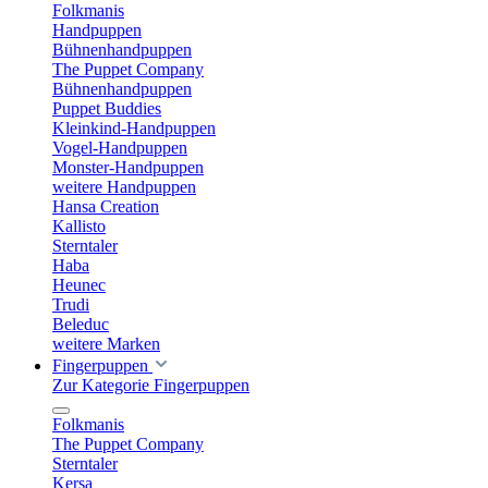
Folkmanis
Handpuppen
Bühnenhandpuppen
The Puppet Company
Bühnenhandpuppen
Puppet Buddies
Kleinkind-Handpuppen
Vogel-Handpuppen
Monster-Handpuppen
weitere Handpuppen
Hansa Creation
Kallisto
Sterntaler
Haba
Heunec
Trudi
Beleduc
weitere Marken
Fingerpuppen
Zur Kategorie Fingerpuppen
Folkmanis
The Puppet Company
Sterntaler
Kersa