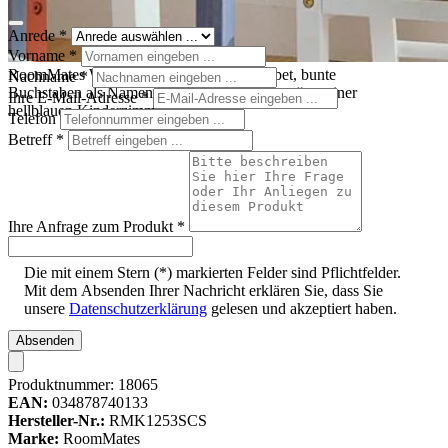
Anrede
*
Vorname
*
RoomMates Wandsticker Colourful Alphabet, bunte
Nachname
*
Buchstaben als Namenszug „Michael's Room“ an einer
Ihre E-Mail-Adresse
*
hellblauen Kinderzimmerwand
Telefon
Betreff
*
Ihre Anfrage zum Produkt
*
Die mit einem Stern (*) markierten Felder sind Pflichtfelder.
Mit dem Absenden Ihrer Nachricht erklären Sie, dass Sie
unsere
Datenschutzerklärung
gelesen und akzeptiert haben.
Absenden
Produktnummer:
18065
EAN:
034878740133
Hersteller-Nr.:
RMK1253SCS
Marke:
RoomMates