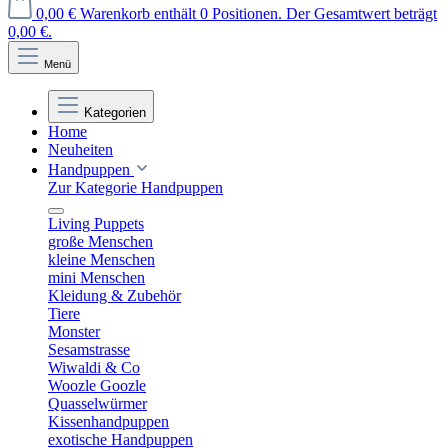
0,00 €
Warenkorb enthält 0 Positionen. Der Gesamtwert beträgt
0,00 €.
Menü
Kategorien
Home
Neuheiten
Handpuppen
Zur Kategorie Handpuppen
Living Puppets
große Menschen
kleine Menschen
mini Menschen
Kleidung & Zubehör
Tiere
Monster
Sesamstrasse
Wiwaldi & Co
Woozle Goozle
Quasselwürmer
Kissenhandpuppen
exotische Handpuppen