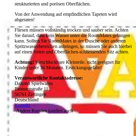
strukturierten und porösen Oberflächen.
Von der Anwendung auf empfindlichen Tapeten wird
abgeraten!
Fliesen müssen vollständig trocken und sauber sein. Achten
Sie darauf, dass kein Wasser unter die RoomMates gelangen
kann. Sollten Sie RoomMates in der Dusche oder anderen
Spritzwasserbereichen anbringen, so müssen Sie auch hierbei
auf einen festen und Oberflächen-schliessenden Sitz achten.
Achtung!
Verschluckbare Kleinteile, nicht geeignet für
Kinder unter 36 Monaten. Erstickungsgefahr!
Verantwortliche Kontaktadresse:
Daliono Spielwaren
Brunnenstraße 11
56761 Zettingen
Deutschland
Kontakt
Andere Kunden kauften auch