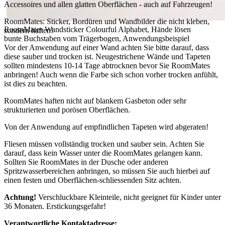
Accessoires und allen glatten Oberflächen - auch auf Fahrzeugen!
RoomMates: Sticker, Bordüren und Wandbilder die nicht kleben,
RoomMates Wandsticker Colourful Alphabet, Hände lösen
sondern haften!
bunte Buchstaben vom Trägerbogen, Anwendungsbeispiel
Vor der Anwendung auf einer Wand achten Sie bitte darauf, dass
diese sauber und trocken ist. Neugestrichene Wände und Tapeten
sollten mindestens 10-14 Tage abtrocknen bevor Sie RoomMates
anbringen! Auch wenn die Farbe sich schon vorher trocken anfühlt,
ist dies zu beachten.
RoomMates haften nicht auf blankem Gasbeton oder sehr
strukturierten und porösen Oberflächen.
Von der Anwendung auf empfindlichen Tapeten wird abgeraten!
Fliesen müssen vollständig trocken und sauber sein. Achten Sie
darauf, dass kein Wasser unter die RoomMates gelangen kann.
Sollten Sie RoomMates in der Dusche oder anderen
Spritzwasserbereichen anbringen, so müssen Sie auch hierbei auf
einen festen und Oberflächen-schliessenden Sitz achten.
Achtung!
Verschluckbare Kleinteile, nicht geeignet für Kinder unter
36 Monaten. Erstickungsgefahr!
Verantwortliche Kontaktadresse: