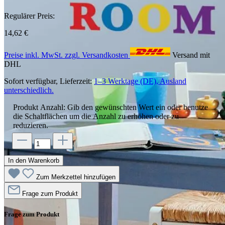
Regulärer Preis:
14,62 €
Preise inkl. MwSt. zzgl. Versandkosten
Versand mit
DHL
Sofort verfügbar, Lieferzeit:
1–3 Werktage (DE), Ausland
unterschiedlich.
Produkt Anzahl: Gib den gewünschten Wert ein oder benutze
die Schaltflächen um die Anzahl zu erhöhen oder zu
reduzieren.
In den Warenkorb
Zum Merkzettel hinzufügen
Frage zum Produkt
Frage zum Produkt