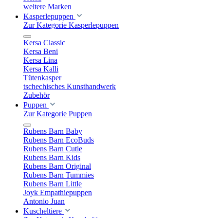
weitere Marken
Kasperlepuppen
Zur Kategorie Kasperlepuppen
Kersa Classic
Kersa Beni
Kersa Lina
Kersa Kalli
Tütenkasper
tschechisches Kunsthandwerk
Zubehör
Puppen
Zur Kategorie Puppen
Rubens Barn Baby
Rubens Barn EcoBuds
Rubens Barn Cutie
Rubens Barn Kids
Rubens Barn Original
Rubens Barn Tummies
Rubens Barn Little
Joyk Empathiepuppen
Antonio Juan
Kuscheltiere