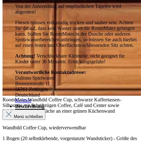
Von der Anwendung auf empfindlichen Tapeten wird
abgeraten!
Fliesen müssen vollständig trocken und sauber sein. Achten
Sie darauf, dass kein Wasser unter die RoomMates gelangen
kann. Sollten Sie RoomMates in der Dusche oder anderen
Spritzwasserbereichen anbringen, so müssen Sie auch hierbei
auf einen festen und Oberflächen-schliessenden Sitz achten.
Achtung!
Verschluckbare Kleinteile, nicht geeignet für
Kinder unter 36 Monaten. Erstickungsgefahr!
Verantwortliche Kontaktadresse:
Daliono Spielwaren
Brunnenstraße 11
56761 Zettingen
Deutschland
RoomMates Wandbild Coffee Cup, schwarze Kaffeetassen-
Kontakt
Silhouette mit Schriftzügen Coffee, Café und Center sowie
Beschreibung
beschreibbarer Tafelfläche an einer grünen Küchenwand
Menü schließen
Wandbild Coffee Cup, wiederverwendbar
1 Bogen (20 selbstklebende, vorgestanzte Wandsticker) - Größe des