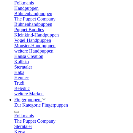
Folkmanis
Handpuppen
Bühnenhandpuppen
The Puppet Company
Bühnenhandpuppen
Puppet Buddies
Kleinkind-Handpuppen
Vogel-Handpuppen
Monster-Handpuppen
weitere Handpuppen
Hansa Creation
Kallisto
Sterntaler
Haba
Heunec
Trudi
Beleduc
weitere Marken
Fingerpuppen
Zur Kategorie Fingerpuppen
Folkmanis
The Puppet Company
Sterntaler
Kersa