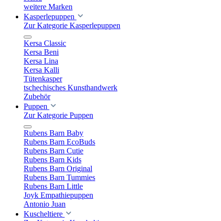
weitere Marken
Kasperlepuppen
Zur Kategorie Kasperlepuppen
Kersa Classic
Kersa Beni
Kersa Lina
Kersa Kalli
Tütenkasper
tschechisches Kunsthandwerk
Zubehör
Puppen
Zur Kategorie Puppen
Rubens Barn Baby
Rubens Barn EcoBuds
Rubens Barn Cutie
Rubens Barn Kids
Rubens Barn Original
Rubens Barn Tummies
Rubens Barn Little
Joyk Empathiepuppen
Antonio Juan
Kuscheltiere