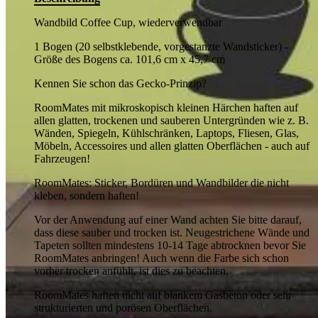
Wandbild Coffee Cup, wiederverwendbar
1 Bogen (20 selbstklebende, vorgestanzte Wandsticker) -
Größe des Bogens ca. 101,6 cm x 45,7 cm
Kennen Sie schon das Gecko-Prinzip?
RoomMates mit mikroskopisch kleinen Härchen haften auf
allen glatten, trockenen und sauberen Untergründen wie z. B.
Wänden, Spiegeln, Kühlschränken, Laptops, Fliesen, Glas,
Möbeln, Accessoires und allen glatten Oberflächen - auch auf
Fahrzeugen!
RoomMates: Sticker, Bordüren und Wandbilder die nicht
kleben, sondern haften!
Vor der Anwendung auf einer Wand achten Sie bitte darauf,
dass diese sauber und trocken ist. Neugestrichene Wände und
Tapeten sollten mindestens 10-14 Tage abtrocknen bevor Sie
RoomMates anbringen! Auch wenn die Farbe sich schon
vorher trocken anfühlt, ist dies zu beachten.
RoomMates haften nicht auf blankem Gasbeton oder sehr
strukturierten und porösen Oberflächen.