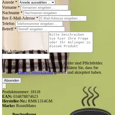
Anrede
*
Vorname
*
Nachname
*
Ihre E-Mail-Adresse
*
Telefon
Betreff
*
Ihre Anfrage zum Produkt
*
Die mit einem Stern (*) markierten Felder sind Pflichtfelder.
Mit dem Absenden Ihrer Nachricht erklären Sie, dass Sie
unsere
Datenschutzerklärung
gelesen und akzeptiert haben.
Absenden
Produktnummer:
18118
EAN:
034878874623
Hersteller-Nr.:
RMK1314GM
Marke:
RoomMates
Beschreibung