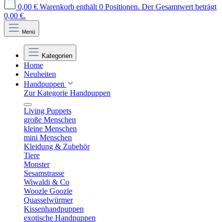
0,00 €
Warenkorb enthält 0 Positionen. Der Gesamtwert beträgt
0,00 €.
Menü
Kategorien
Home
Neuheiten
Handpuppen
Zur Kategorie Handpuppen
Living Puppets
große Menschen
kleine Menschen
mini Menschen
Kleidung & Zubehör
Tiere
Monster
Sesamstrasse
Wiwaldi & Co
Woozle Goozle
Quasselwürmer
Kissenhandpuppen
exotische Handpuppen