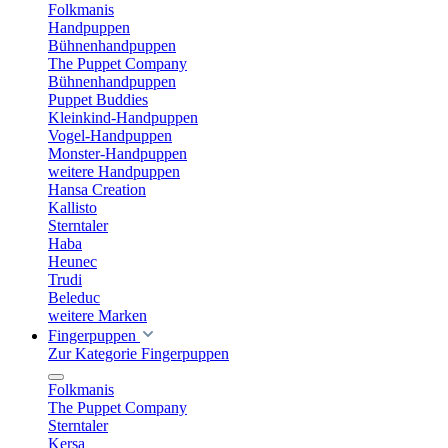
Folkmanis
Handpuppen
Bühnenhandpuppen
The Puppet Company
Bühnenhandpuppen
Puppet Buddies
Kleinkind-Handpuppen
Vogel-Handpuppen
Monster-Handpuppen
weitere Handpuppen
Hansa Creation
Kallisto
Sterntaler
Haba
Heunec
Trudi
Beleduc
weitere Marken
Fingerpuppen
Zur Kategorie Fingerpuppen
Folkmanis
The Puppet Company
Sterntaler
Kersa