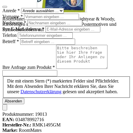
Anrede
*
Vorname
*
RoomMates Wandbild Toy Story Buzz Lightyear & Woody,
Nachname
*
Klebebogen mit den beiden Disney-Pixar-Postermotiven und
Ihre E-Mail-Adresse
*
Symbolaufklebern auf weißem Untergrund
Telefon
Betreff
*
Ihre Anfrage zum Produkt
*
Die mit einem Stern (*) markierten Felder sind Pflichtfelder.
Mit dem Absenden Ihrer Nachricht erklären Sie, dass Sie
unsere
Datenschutzerklärung
gelesen und akzeptiert haben.
Absenden
Produktnummer:
19013
EAN:
034878992716
Hersteller-Nr.:
RMK1495GM
Marke:
RoomMates