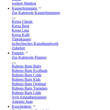
weitere Marken
Kasperlepuppen
Zur Kategorie Kasperlepuppen
Kersa Classic
Kersa Beni
Kersa Lina
Kersa Kalli
Tütenkasper
tschechisches Kunsthandwerk
Zubehör
Puppen
Zur Kategorie Puppen
Rubens Barn Baby
Rubens Barn EcoBuds
Rubens Barn Cutie
Rubens Barn Kids
Rubens Barn Original
Rubens Barn Tummies
Rubens Barn Little
Joyk Empathiepuppen
Antonio Juan
Kuscheltiere