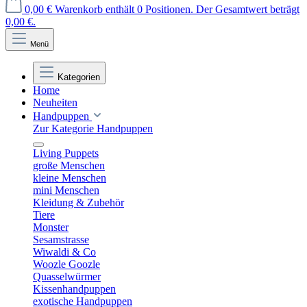
0,00 €
Warenkorb enthält 0 Positionen. Der Gesamtwert beträgt
0,00 €.
Menü
Kategorien
Home
Neuheiten
Handpuppen
Zur Kategorie Handpuppen
Living Puppets
große Menschen
kleine Menschen
mini Menschen
Kleidung & Zubehör
Tiere
Monster
Sesamstrasse
Wiwaldi & Co
Woozle Goozle
Quasselwürmer
Kissenhandpuppen
exotische Handpuppen