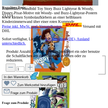
Regulärer Preis:
RoomMates Wandbild Toy Story Buzz Lightyear & Woody,
Disney-Pixar-Motive mit Woody- und Buzz-Lightyear-Postern
23,13 €
sowie kleinen Symbolaufklebern an einer hellblauen
Kinderzimmerwand über einer roten Kommode
Preise inkl. MwSt. zzgl. Versandkosten
Versand mit
DHL
Sofort verfügbar, Lieferzeit:
1–3 Werktage (DE), Ausland
unterschiedlich.
Produkt Anzahl: Gib den gewünschten Wert ein oder benutze
die Schaltflächen um die Anzahl zu erhöhen oder zu
reduzieren.
In den Warenkorb
Zum Merkzettel hinzufügen
Frage zum Produkt
Frage zum Produkt