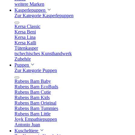
weitere Marken
Kasperlepuppen
Zur Kategorie Kasperlepuppen
Kersa Classic
Kersa Beni
Kersa Lina
Kersa Kalli
Tütenkasper
tschechisches Kunsthandwerk
Zubehör
Puppen
Zur Kategorie Puppen
Rubens Barn Baby
Rubens Barn EcoBuds
Rubens Barn Cutie
Rubens Barn Kids
Rubens Barn Original
Rubens Barn Tummies
Rubens Barn Little
Joyk Empathiepuppen
Antonio Juan
Kuscheltiere