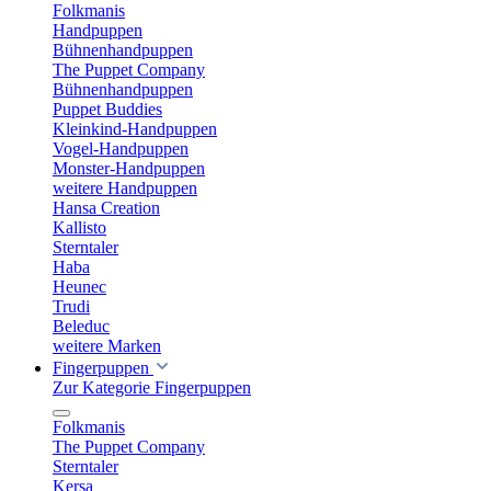
Folkmanis
Handpuppen
Bühnenhandpuppen
The Puppet Company
Bühnenhandpuppen
Puppet Buddies
Kleinkind-Handpuppen
Vogel-Handpuppen
Monster-Handpuppen
weitere Handpuppen
Hansa Creation
Kallisto
Sterntaler
Haba
Heunec
Trudi
Beleduc
weitere Marken
Fingerpuppen
Zur Kategorie Fingerpuppen
Folkmanis
The Puppet Company
Sterntaler
Kersa