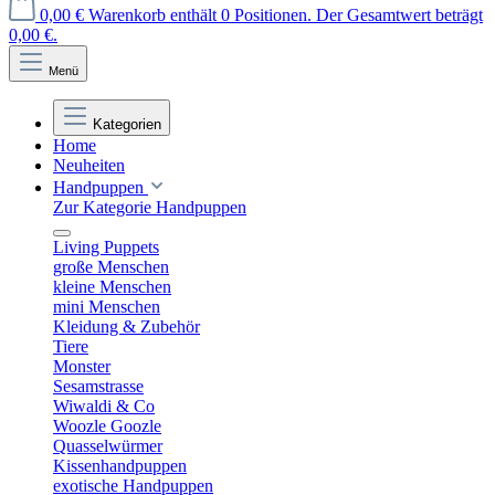
0,00 €
Warenkorb enthält 0 Positionen. Der Gesamtwert beträgt
0,00 €.
Menü
Kategorien
Home
Neuheiten
Handpuppen
Zur Kategorie Handpuppen
Living Puppets
große Menschen
kleine Menschen
mini Menschen
Kleidung & Zubehör
Tiere
Monster
Sesamstrasse
Wiwaldi & Co
Woozle Goozle
Quasselwürmer
Kissenhandpuppen
exotische Handpuppen