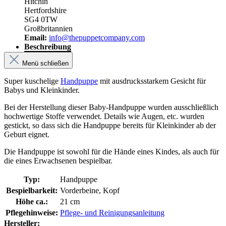
Hitchin
Hertfordshire
SG4 0TW
Großbritannien
Email:
info@thepuppetcompany.com
Beschreibung
Menü schließen
Super kuschelige
Handpuppe
mit ausdrucksstarkem Gesicht für
Babys und Kleinkinder.
Bei der Herstellung dieser Baby-Handpuppe wurden ausschließlich
hochwertige Stoffe verwendet. Details wie Augen, etc. wurden
gestickt, so dass sich die Handpuppe bereits für Kleinkinder ab der
Geburt eignet.
Die Handpuppe ist sowohl für die Hände eines Kindes, als auch für
die eines Erwachsenen bespielbar.
Typ:
Handpuppe
Bespielbarkeit:
Vorderbeine, Kopf
Höhe ca.:
21 cm
Pflegehinweise:
Pflege- und Reinigungsanleitung
Hersteller: