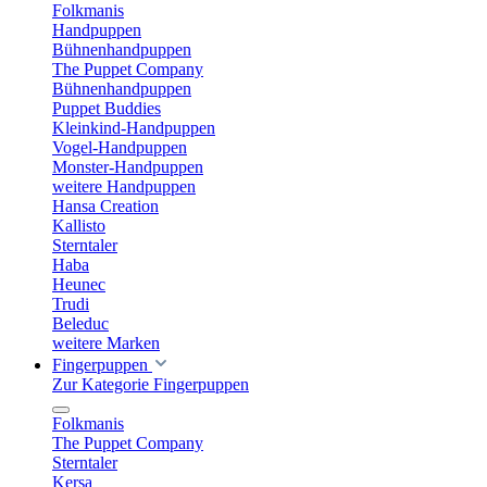
Folkmanis
Handpuppen
Bühnenhandpuppen
The Puppet Company
Bühnenhandpuppen
Puppet Buddies
Kleinkind-Handpuppen
Vogel-Handpuppen
Monster-Handpuppen
weitere Handpuppen
Hansa Creation
Kallisto
Sterntaler
Haba
Heunec
Trudi
Beleduc
weitere Marken
Fingerpuppen
Zur Kategorie Fingerpuppen
Folkmanis
The Puppet Company
Sterntaler
Kersa