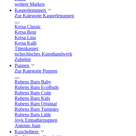
weitere Marken
Kasperlepuppen
Zur Kategorie Kasperlepuppen
Kersa Classic
Kersa Beni
Kersa Lina
Kersa Kalli
Tütenkasper
tschechisches Kunsthandwerk
Zubehör
Puppen
Zur Kategorie Puppen
Rubens Barn Baby
Rubens Barn EcoBuds
Rubens Barn Cutie
Rubens Barn Kids
Rubens Barn Original
Rubens Barn Tummies
Rubens Barn Little
Joyk Empathiepuppen
Antonio Juan
Kuscheltiere