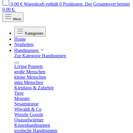
0,00 €
Warenkorb enthält 0 Positionen. Der Gesamtwert beträgt
0,00 €.
Menü
Kategorien
Home
Neuheiten
Handpuppen
Zur Kategorie Handpuppen
Living Puppets
große Menschen
kleine Menschen
mini Menschen
Kleidung & Zubehör
Tiere
Monster
Sesamstrasse
Wiwaldi & Co
Woozle Goozle
Quasselwürmer
Kissenhandpuppen
exotische Handpuppen