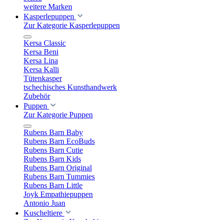
weitere Marken
Kasperlepuppen
Zur Kategorie Kasperlepuppen
Kersa Classic
Kersa Beni
Kersa Lina
Kersa Kalli
Tütenkasper
tschechisches Kunsthandwerk
Zubehör
Puppen
Zur Kategorie Puppen
Rubens Barn Baby
Rubens Barn EcoBuds
Rubens Barn Cutie
Rubens Barn Kids
Rubens Barn Original
Rubens Barn Tummies
Rubens Barn Little
Joyk Empathiepuppen
Antonio Juan
Kuscheltiere