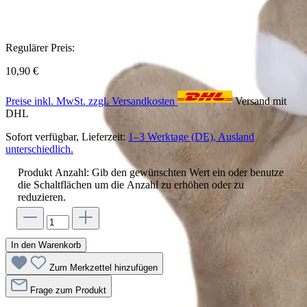
Regulärer Preis:
10,90 €
Preise inkl. MwSt. zzgl. Versandkosten
Versand mit
DHL
Sofort verfügbar, Lieferzeit:
1–3 Werktage (DE), Ausland
unterschiedlich.
Produkt Anzahl: Gib den gewünschten Wert ein oder benutze
die Schaltflächen um die Anzahl zu erhöhen oder zu
reduzieren.
In den Warenkorb
Zum Merkzettel hinzufügen
Frage zum Produkt