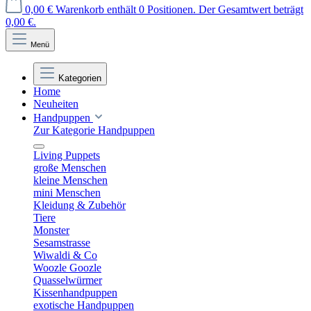
0,00 €
Warenkorb enthält 0 Positionen. Der Gesamtwert beträgt
0,00 €.
Menü
Kategorien
Home
Neuheiten
Handpuppen
Zur Kategorie Handpuppen
Living Puppets
große Menschen
kleine Menschen
mini Menschen
Kleidung & Zubehör
Tiere
Monster
Sesamstrasse
Wiwaldi & Co
Woozle Goozle
Quasselwürmer
Kissenhandpuppen
exotische Handpuppen