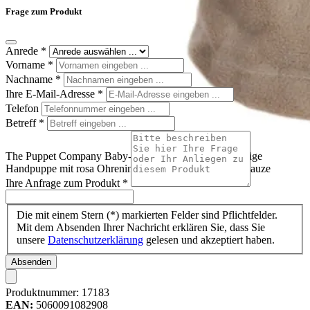
Frage zum Produkt
Anrede
*
Vorname
*
Nachname
*
Ihre E-Mail-Adresse
*
Telefon
Betreff
*
The Puppet Company Baby-Handpuppe Kaninchen, beige
Handpuppe mit rosa Ohreninnenseiten und weißer Schnauze
Ihre Anfrage zum Produkt
*
Die mit einem Stern (*) markierten Felder sind Pflichtfelder.
Mit dem Absenden Ihrer Nachricht erklären Sie, dass Sie
unsere
Datenschutzerklärung
gelesen und akzeptiert haben.
Absenden
Produktnummer:
17183
EAN:
5060091082908