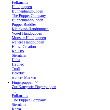
Folkmanis
Handpuppen
Bühnenhandpuppen
The Puppet Company
Bühnenhandpuppen
Puppet Buddies
Kleinkind-Handpuppen
Vogel-Handpuppen
Monster-Handpuppen
weitere Handpuppen
Hansa Creation
Kallisto
Sterntaler
Haba
Heunec
Trudi
Beleduc
weitere Marken
Fingerpuppen
Zur Kategorie Fingerpuppen
Folkmanis
The Puppet Company
Sterntaler
Kersa